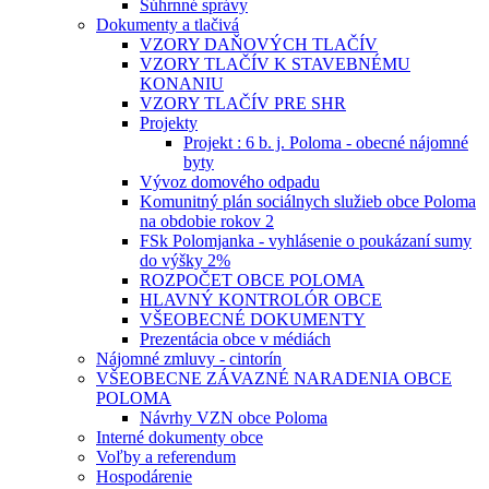
Súhrnné správy
Dokumenty a tlačivá
VZORY DAŇOVÝCH TLAČÍV
VZORY TLAČÍV K STAVEBNÉMU
KONANIU
VZORY TLAČÍV PRE SHR
Projekty
Projekt : 6 b. j. Poloma - obecné nájomné
byty
Vývoz domového odpadu
Komunitný plán sociálnych služieb obce Poloma
na obdobie rokov 2
FSk Polomjanka - vyhlásenie o poukázaní sumy
do výšky 2%
ROZPOČET OBCE POLOMA
HLAVNÝ KONTROLÓR OBCE
VŠEOBECNÉ DOKUMENTY
Prezentácia obce v médiách
Nájomné zmluvy - cintorín
VŠEOBECNE ZÁVAZNÉ NARADENIA OBCE
POLOMA
Návrhy VZN obce Poloma
Interné dokumenty obce
Voľby a referendum
Hospodárenie