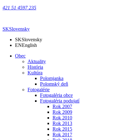
421 51 4597 235
SK
Slovensky
SK
Slovensky
EN
English
Obec
Aktuality
História
Kultúra
Polomjanka
Polomský deň
Fotogalérie
Fotogaléria obce
Fotogaléria podujatí
Rok 2007
Rok 2009
Rok 2010
Rok 2013
Rok 2015
Rok 2017