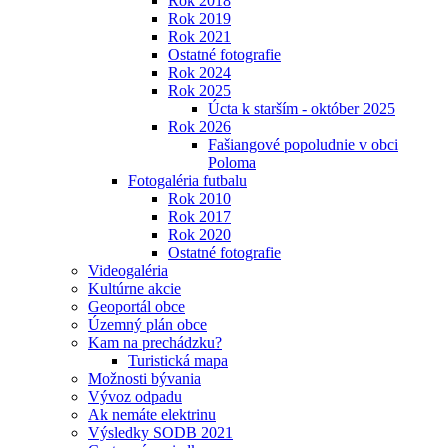
Rok 2018
Rok 2019
Rok 2021
Ostatné fotografie
Rok 2024
Rok 2025
Úcta k starším - október 2025
Rok 2026
Fašiangové popoludnie v obci
Poloma
Fotogaléria futbalu
Rok 2010
Rok 2017
Rok 2020
Ostatné fotografie
Videogaléria
Kultúrne akcie
Geoportál obce
Územný plán obce
Kam na prechádzku?
Turistická mapa
Možnosti bývania
Vývoz odpadu
Ak nemáte elektrinu
Výsledky SODB 2021