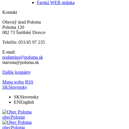
Farská WEB stránka
Kontakt
Obecný úrad Poloma
Poloma 120
082 73 Šarišské Dravce
Telefón: 051/45 97 235
E-mail:
podatelna@poloma.sk
starosta@poloma.sk
Dalšie kontakty
Mapa webu
RSS
SK
Slovensky
SK
Slovensky
EN
English
obec
Poloma
obec
Poloma