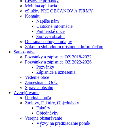
Cestovné poriadky
Mobilná aplikácia
eSlužby PRE OBČANOV A FIRMY
Kontakt
Napíšte nám
Užitočné informácie
Partnerské obce
Správca obsahu
Ochrana osobných údajov
Zákon o slobodnom prístupe k informáciám
Samospráva
Pozvánky a zápisnice OZ 2018-2022
Pozvánky a zápisnice OZ 2022-2026
Pozvánky
Zápisnice a uznesenia
Vedenie obce
Zamestnanci OcÚ
Správca obsahu
Zverejňovanie
Úradná tabuľa
Zmluvy, Faktúry, Objednávky
Faktúry
Objednávky
Verejné obstarávanie
Výzvy na predkladanie ponúk