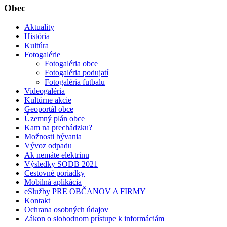
Obec
Aktuality
História
Kultúra
Fotogalérie
Fotogaléria obce
Fotogaléria podujatí
Fotogaléria futbalu
Videogaléria
Kultúrne akcie
Geoportál obce
Územný plán obce
Kam na prechádzku?
Možnosti bývania
Vývoz odpadu
Ak nemáte elektrinu
Výsledky SODB 2021
Cestovné poriadky
Mobilná aplikácia
eSlužby PRE OBČANOV A FIRMY
Kontakt
Ochrana osobných údajov
Zákon o slobodnom prístupe k informáciám