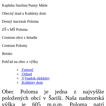
Kaplnka Snežnej Panny Márie
Obecný úrad a Kultúrny dom
Denný stacionár Poloma
ZŠ s MŠ Poloma
Centrum obce z lietadla
Centrum Polomy
Ihrisko
Pohľad na obec z výšky
Farnosť
Odpad
Výpadok elektriny
Kultúrny dom
Obec Poloma je jedna z najvyššie
položených obcí v Šariši. Naša nadmorská
výška je 605 m.n.m. Poloma patrí