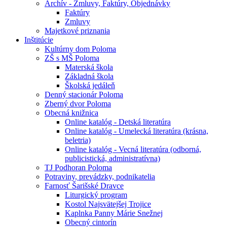
Archív - Zmluvy, Faktúry, Objednávky
Faktúry
Zmluvy
Majetkové priznania
Inštitúcie
Kultúrny dom Poloma
ZŠ s MŠ Poloma
Materská škola
Základná škola
Školská jedáleň
Denný stacionár Poloma
Zberný dvor Poloma
Obecná knižnica
Online katalóg - Detská literatúra
Online katalóg - Umelecká literatúra (krásna,
beletria)
Online katalóg - Vecná literatúra (odborná,
publicistická, administratívna)
TJ Podhoran Poloma
Potraviny, prevádzky, podnikatelia
Farnosť Šarišské Dravce
Liturgický program
Kostol Najsvätejšej Trojice
Kaplnka Panny Márie Snežnej
Obecný cintorín