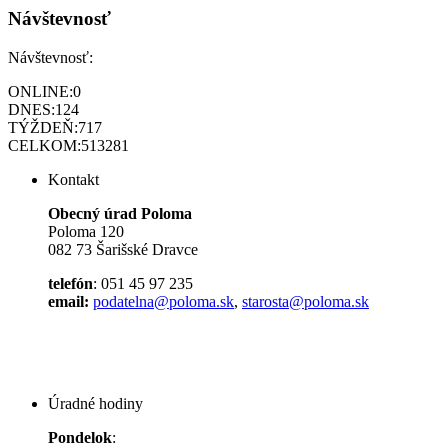
Návštevnosť
Návštevnosť:
ONLINE:
0
DNES:
124
TÝŽDEŇ:
717
CELKOM:
513281
Kontakt
Obecný úrad Poloma
Poloma 120
082 73 Šarišské Dravce
telefón
: 051 45 97 235
email:
podatelna@poloma.sk
,
starosta@poloma.sk
Úradné hodiny
Pondelok
: