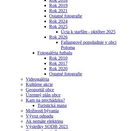
Rok 2018
Rok 2019
Rok 2021
Ostatné fotografie
Rok 2024
Rok 2025
Úcta k starším - október 2025
Rok 2026
Fašiangové popoludnie v obci
Poloma
Fotogaléria futbalu
Rok 2010
Rok 2017
Rok 2020
Ostatné fotografie
Videogaléria
Kultúrne akcie
Geoportál obce
Územný plán obce
Kam na prechádzku?
Turistická mapa
Možnosti bývania
Vývoz odpadu
Ak nemáte elektrinu
Výsledky SODB 2021