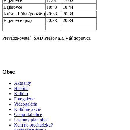
Bajerovce
17:01
17:02
Bajerovce
18:43
18:44
Krásna Lúka (pon-štv)
20:33
20:34
Bajerovce (pia)
20:33
20:34
Prevádzkovateľ: SAD Prešov a.s. Váš dopravca
Obec
Aktuality
História
Kultúra
Fotogalérie
Videogaléria
Kultúrne akcie
Geoportál obce
Územný plán obce
Kam na prechádzku?