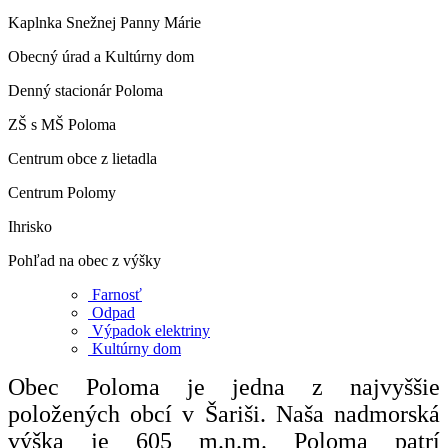
Kaplnka Snežnej Panny Márie
Obecný úrad a Kultúrny dom
Denný stacionár Poloma
ZŠ s MŠ Poloma
Centrum obce z lietadla
Centrum Polomy
Ihrisko
Pohľad na obec z výšky
Farnosť
Odpad
Výpadok elektriny
Kultúrny dom
Obec Poloma je jedna z najvyššie
položených obcí v Šariši. Naša nadmorská
výška je 605 m.n.m. Poloma patrí