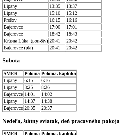
Lipany
13:35
13:37
Lipany
15:10
15:12
Prešov
16:15
16:16
Bajerovce
17:00
17:01
Bajerovce
18:42
18:43
Krásna Lúka (pon-štv)
20:41
20:42
Bajerovce (pia)
20:41
20:42
Sobota
SMER
Poloma
Poloma, kaplnka
Lipany
6:15
6:16
Lipany
8:25
8:26
Bajerovce
14:01
14:02
Lipany
14:37
14:38
Bajerovce
20:35
20:37
Nedeľa, štátny sviatok, deň pracovného pokoja
SMER
Poloma
Poloma, kaplnka