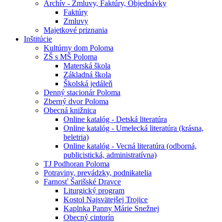
Archív - Zmluvy, Faktúry, Objednávky
Faktúry
Zmluvy
Majetkové priznania
Inštitúcie
Kultúrny dom Poloma
ZŠ s MŠ Poloma
Materská škola
Základná škola
Školská jedáleň
Denný stacionár Poloma
Zberný dvor Poloma
Obecná knižnica
Online katalóg - Detská literatúra
Online katalóg - Umelecká literatúra (krásna,
beletria)
Online katalóg - Vecná literatúra (odborná,
publicistická, administratívna)
TJ Podhoran Poloma
Potraviny, prevádzky, podnikatelia
Farnosť Šarišské Dravce
Liturgický program
Kostol Najsvätejšej Trojice
Kaplnka Panny Márie Snežnej
Obecný cintorín