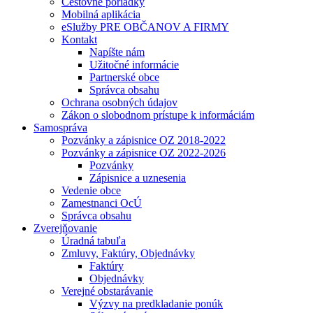
Cestovné poriadky
Mobilná aplikácia
eSlužby PRE OBČANOV A FIRMY
Kontakt
Napíšte nám
Užitočné informácie
Partnerské obce
Správca obsahu
Ochrana osobných údajov
Zákon o slobodnom prístupe k informáciám
Samospráva
Pozvánky a zápisnice OZ 2018-2022
Pozvánky a zápisnice OZ 2022-2026
Pozvánky
Zápisnice a uznesenia
Vedenie obce
Zamestnanci OcÚ
Správca obsahu
Zverejňovanie
Úradná tabuľa
Zmluvy, Faktúry, Objednávky
Faktúry
Objednávky
Verejné obstarávanie
Výzvy na predkladanie ponúk