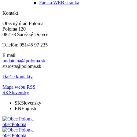
Farská WEB stránka
Kontakt
Obecný úrad Poloma
Poloma 120
082 73 Šarišské Dravce
Telefón: 051/45 97 235
E-mail:
podatelna@poloma.sk
starosta@poloma.sk
Dalšie kontakty
Mapa webu
RSS
SK
Slovensky
SK
Slovensky
EN
English
obec
Poloma
obec
Poloma