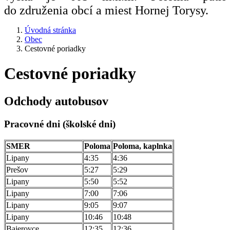
do združenia obcí a miest Hornej Torysy.
Úvodná stránka
Obec
Cestovné poriadky
Cestovné poriadky
Odchody autobusov
Pracovné dni (školské dni)
SMER
Poloma
Poloma, kaplnka
Lipany
4:35
4:36
Prešov
5:27
5:29
Lipany
5:50
5:52
Lipany
7:00
7:06
Lipany
9:05
9:07
Lipany
10:46
10:48
Bajerovce
12:35
12:36