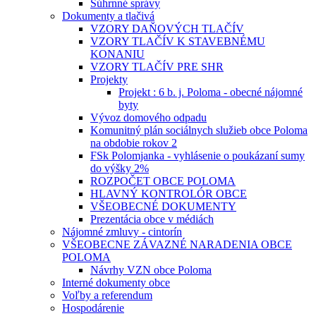
Súhrnné správy
Dokumenty a tlačivá
VZORY DAŇOVÝCH TLAČÍV
VZORY TLAČÍV K STAVEBNÉMU
KONANIU
VZORY TLAČÍV PRE SHR
Projekty
Projekt : 6 b. j. Poloma - obecné nájomné
byty
Vývoz domového odpadu
Komunitný plán sociálnych služieb obce Poloma
na obdobie rokov 2
FSk Polomjanka - vyhlásenie o poukázaní sumy
do výšky 2%
ROZPOČET OBCE POLOMA
HLAVNÝ KONTROLÓR OBCE
VŠEOBECNÉ DOKUMENTY
Prezentácia obce v médiách
Nájomné zmluvy - cintorín
VŠEOBECNE ZÁVAZNÉ NARADENIA OBCE
POLOMA
Návrhy VZN obce Poloma
Interné dokumenty obce
Voľby a referendum
Hospodárenie