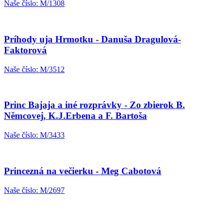
Naše číslo: M/1308
Príhody uja Hrmotku - Danuša Dragulová-
Faktorová
Naše číslo: M/3512
Princ Bajaja a iné rozprávky - Zo zbierok B.
Němcovej, K.J.Erbena a F. Bartoša
Naše číslo: M/3433
Princezná na večierku - Meg Cabotová
Naše číslo: M/2697