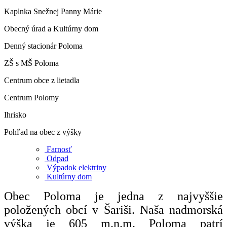
Kaplnka Snežnej Panny Márie
Obecný úrad a Kultúrny dom
Denný stacionár Poloma
ZŠ s MŠ Poloma
Centrum obce z lietadla
Centrum Polomy
Ihrisko
Pohľad na obec z výšky
Farnosť
Odpad
Výpadok elektriny
Kultúrny dom
Obec Poloma je jedna z najvyššie
položených obcí v Šariši. Naša nadmorská
výška je 605 m.n.m. Poloma patrí