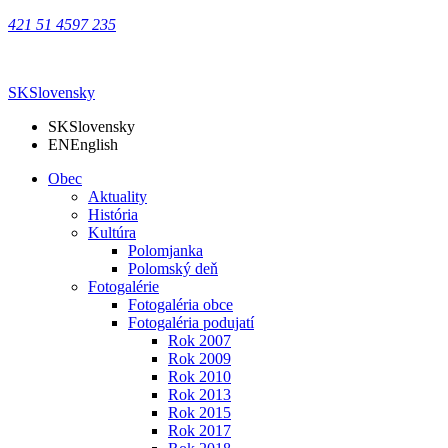
421 51 4597 235
SK
Slovensky
SK
Slovensky
EN
English
Obec
Aktuality
História
Kultúra
Polomjanka
Polomský deň
Fotogalérie
Fotogaléria obce
Fotogaléria podujatí
Rok 2007
Rok 2009
Rok 2010
Rok 2013
Rok 2015
Rok 2017