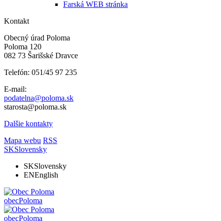
Farská WEB stránka
Kontakt
Obecný úrad Poloma
Poloma 120
082 73 Šarišské Dravce
Telefón: 051/45 97 235
E-mail:
podatelna@poloma.sk
starosta@poloma.sk
Dalšie kontakty
Mapa webu
RSS
SK
Slovensky
SK
Slovensky
EN
English
obec
Poloma
obec
Poloma