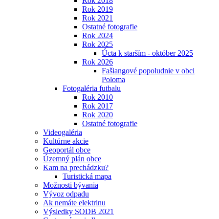
Rok 2018
Rok 2019
Rok 2021
Ostatné fotografie
Rok 2024
Rok 2025
Úcta k starším - október 2025
Rok 2026
Fašiangové popoludnie v obci
Poloma
Fotogaléria futbalu
Rok 2010
Rok 2017
Rok 2020
Ostatné fotografie
Videogaléria
Kultúrne akcie
Geoportál obce
Územný plán obce
Kam na prechádzku?
Turistická mapa
Možnosti bývania
Vývoz odpadu
Ak nemáte elektrinu
Výsledky SODB 2021