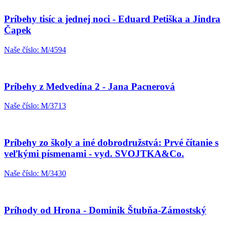
Príbehy tisíc a jednej noci - Eduard Petiška a Jindra
Čapek
Naše číslo: M/4594
Príbehy z Medvedína 2 - Jana Pacnerová
Naše číslo: M/3713
Príbehy zo školy a iné dobrodružstvá: Prvé čítanie s
veľkými písmenami - vyd. SVOJTKA&Co.
Naše číslo: M/3430
Príhody od Hrona - Dominik Štubňa-Zámostský