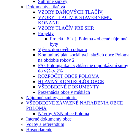
Súhrnné správy
Dokumenty a tlačivá
VZORY DAŇOVÝCH TLAČÍV
VZORY TLAČÍV K STAVEBNÉMU
KONANIU
VZORY TLAČÍV PRE SHR
Projekty
Projekt : 6 b. j. Poloma - obecné nájomné
byty
Vývoz domového odpadu
Komunitný plán sociálnych služieb obce Poloma
na obdobie rokov 2
FSk Polomjanka - vyhlásenie o poukázaní sumy
do výšky 2%
ROZPOČET OBCE POLOMA
HLAVNÝ KONTROLÓR OBCE
VŠEOBECNÉ DOKUMENTY
Prezentácia obce v médiách
Nájomné zmluvy - cintorín
VŠEOBECNE ZÁVAZNÉ NARADENIA OBCE
POLOMA
Návrhy VZN obce Poloma
Interné dokumenty obce
Voľby a referendum
Hospodárenie