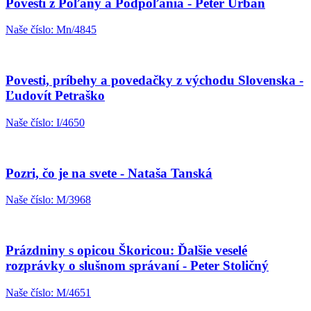
Povesti z Poľany a Podpoľania - Peter Urban
Naše číslo: Mn/4845
Povesti, príbehy a povedačky z východu Slovenska -
Ľudovít Petraško
Naše číslo: I/4650
Pozri, čo je na svete - Nataša Tanská
Naše číslo: M/3968
Prázdniny s opicou Škoricou: Ďalšie veselé
rozprávky o slušnom správaní - Peter Stoličný
Naše číslo: M/4651