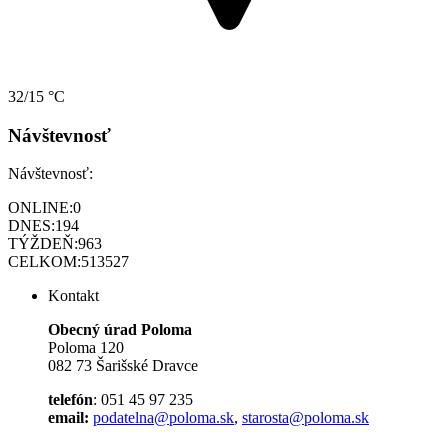
32/15 °C
Návštevnosť
Návštevnosť:
ONLINE:
0
DNES:
194
TÝŽDEŇ:
963
CELKOM:
513527
Kontakt
Obecný úrad Poloma
Poloma 120
082 73 Šarišské Dravce
telefón
: 051 45 97 235
email:
podatelna@poloma.sk
,
starosta@poloma.sk