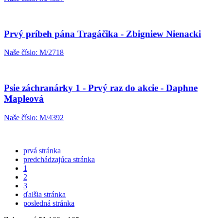
Prvý príbeh pána Tragáčika - Zbigniew Nienacki
Naše číslo: M/2718
Psie záchranárky 1 - Prvý raz do akcie - Daphne
Mapleová
Naše číslo: M/4392
prvá stránka
predchádzajúca stránka
1
2
3
ďalšia stránka
posledná stránka