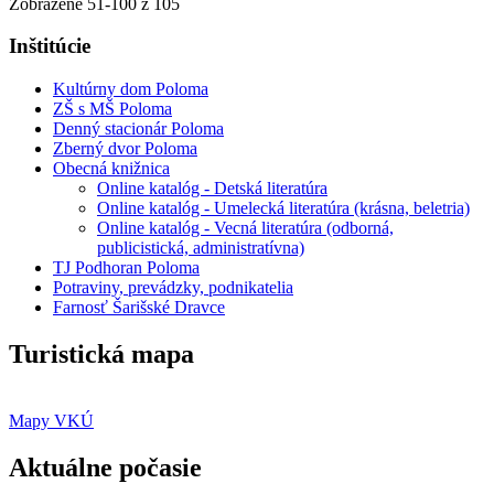
Zobrazené
51
-
100
z 105
Inštitúcie
Kultúrny dom Poloma
ZŠ s MŠ Poloma
Denný stacionár Poloma
Zberný dvor Poloma
Obecná knižnica
Online katalóg - Detská literatúra
Online katalóg - Umelecká literatúra (krásna, beletria)
Online katalóg - Vecná literatúra (odborná,
publicistická, administratívna)
TJ Podhoran Poloma
Potraviny, prevádzky, podnikatelia
Farnosť Šarišské Dravce
Turistická mapa
Mapy VKÚ
Aktuálne počasie