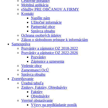
Cestovné poriadky
Mobilná aplikácia
eSlužby PRE OBČANOV A FIRMY
Kontakt
Napíšte nám
Užitočné informácie
Partnerské obce
Správca obsahu
Ochrana osobných údajov
Zákon o slobodnom prístupe k informáciám
Samospráva
Pozvánky a zápisnice OZ 2018-2022
Pozvánky a zápisnice OZ 2022-2026
Pozvánky
Zápisnice a uznesenia
Vedenie obce
Zamestnanci OcÚ
Správca obsahu
Zverejňovanie
Úradná tabuľa
Zmluvy, Faktúry, Objednávky
Faktúry
Objednávky
Verejné obstarávanie
Výzvy na predkladanie ponúk