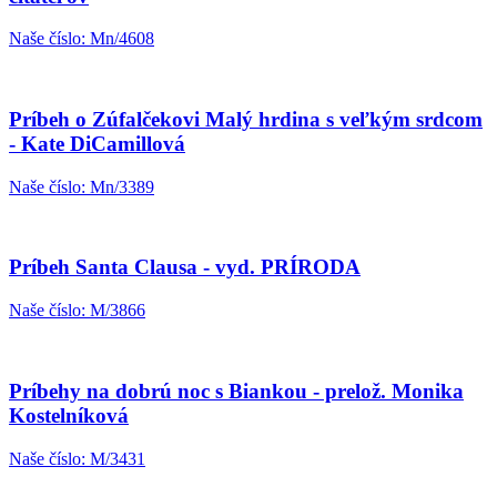
Naše číslo: Mn/4608
Príbeh o Zúfalčekovi Malý hrdina s veľkým srdcom
- Kate DiCamillová
Naše číslo: Mn/3389
Príbeh Santa Clausa - vyd. PRÍRODA
Naše číslo: M/3866
Príbehy na dobrú noc s Biankou - prelož. Monika
Kostelníková
Naše číslo: M/3431