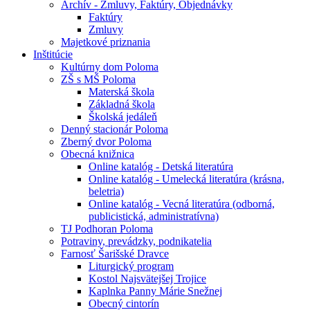
Archív - Zmluvy, Faktúry, Objednávky
Faktúry
Zmluvy
Majetkové priznania
Inštitúcie
Kultúrny dom Poloma
ZŠ s MŠ Poloma
Materská škola
Základná škola
Školská jedáleň
Denný stacionár Poloma
Zberný dvor Poloma
Obecná knižnica
Online katalóg - Detská literatúra
Online katalóg - Umelecká literatúra (krásna,
beletria)
Online katalóg - Vecná literatúra (odborná,
publicistická, administratívna)
TJ Podhoran Poloma
Potraviny, prevádzky, podnikatelia
Farnosť Šarišské Dravce
Liturgický program
Kostol Najsvätejšej Trojice
Kaplnka Panny Márie Snežnej
Obecný cintorín