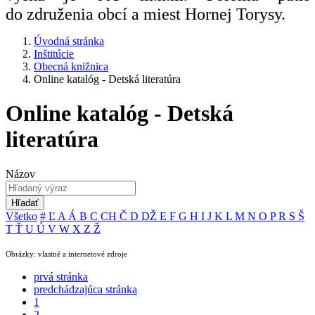
do združenia obcí a miest Hornej Torysy.
Úvodná stránka
Inštitúcie
Obecná knižnica
Online katalóg - Detská literatúra
Online katalóg - Detská
literatúra
Názov
Hľadať
Všetko
#
Ľ
A
Á
B
C
CH
Č
D
DŽ
E
F
G
H
I
J
K
L
M
N
O
P
R
S
Š
T
Ť
U
Ú
V
W
X
Z
Ž
Obrázky: vlastné a internetové zdroje
prvá stránka
predchádzajúca stránka
1
2