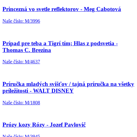
Princezná vo svetle reflektorov - Meg Cabotová
Naše číslo: M/3996
Prípad pre teba a Tigrí tím; Hlas z podsvetia -
Thomas C. Brezina
Naše číslo: M/4637
Príručka mladých svišťov / tajná príručka na všetky
príležitosti - WALT DISNEY
Naše číslo: M/1808
Prózy kozy Rózy - Jozef Pavlovič
Naše číslo: M/3945