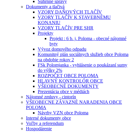
Súhrnné správy
Dokumenty a tlačivá
VZORY DAŇOVÝCH TLAČÍV
VZORY TLAČÍV K STAVEBNÉMU
KONANIU
VZORY TLAČÍV PRE SHR
Projekty
Projekt : 6 b. j. Poloma - obecné nájomné
byty
Vývoz domového odpadu
Komunitný plán sociálnych služieb obce Poloma
na obdobie rokov 2
FSk Polomjanka - vyhlásenie o poukázaní sumy
do výšky 2%
ROZPOČET OBCE POLOMA
HLAVNÝ KONTROLÓR OBCE
VŠEOBECNÉ DOKUMENTY
Prezentácia obce v médiách
Nájomné zmluvy - cintorín
VŠEOBECNE ZÁVAZNÉ NARADENIA OBCE
POLOMA
Návrhy VZN obce Poloma
Interné dokumenty obce
Voľby a referendum
Hospodárenie