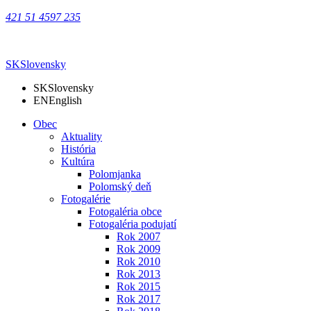
421 51 4597 235
SK
Slovensky
SK
Slovensky
EN
English
Obec
Aktuality
História
Kultúra
Polomjanka
Polomský deň
Fotogalérie
Fotogaléria obce
Fotogaléria podujatí
Rok 2007
Rok 2009
Rok 2010
Rok 2013
Rok 2015
Rok 2017