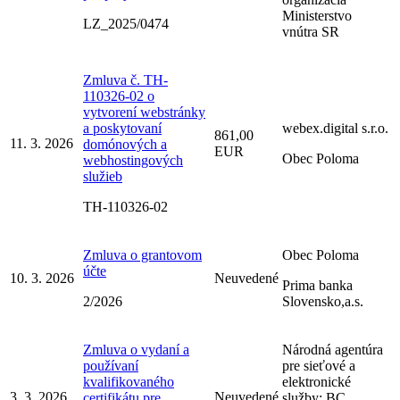
Ministerstvo
LZ_2025/0474
vnútra SR
Zmluva č. TH-
110326-02 o
vytvorení webstránky
a poskytovaní
webex.digital s.r.o.
861,00
11. 3. 2026
domónových a
EUR
Obec Poloma
webhostingových
služieb
TH-110326-02
Zmluva o grantovom
Obec Poloma
účte
10. 3. 2026
Neuvedené
Prima banka
2/2026
Slovensko,a.s.
Zmluva o vydaní a
Národná agentúra
používaní
pre sieťové a
kvalifikovaného
elektronické
3. 3. 2026
Neuvedené
certifikátu pre
služby; BC