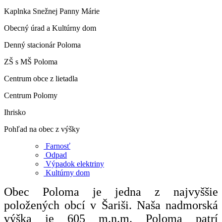
Kaplnka Snežnej Panny Márie
Obecný úrad a Kultúrny dom
Denný stacionár Poloma
ZŠ s MŠ Poloma
Centrum obce z lietadla
Centrum Polomy
Ihrisko
Pohľad na obec z výšky
Farnosť
Odpad
Výpadok elektriny
Kultúrny dom
Obec Poloma je jedna z najvyššie
položených obcí v Šariši. Naša nadmorská
výška je 605 m.n.m. Poloma patrí