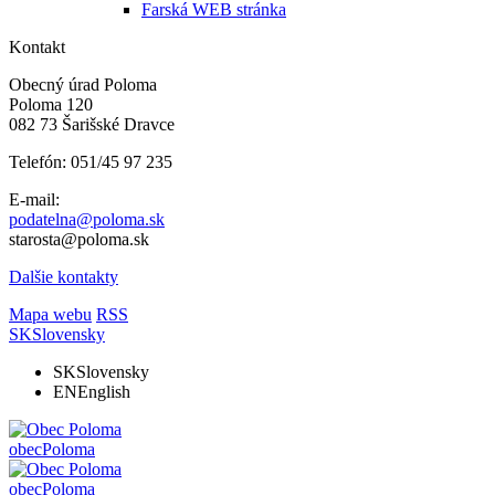
Farská WEB stránka
Kontakt
Obecný úrad Poloma
Poloma 120
082 73 Šarišské Dravce
Telefón: 051/45 97 235
E-mail:
podatelna@poloma.sk
starosta@poloma.sk
Dalšie kontakty
Mapa webu
RSS
SK
Slovensky
SK
Slovensky
EN
English
obec
Poloma
obec
Poloma