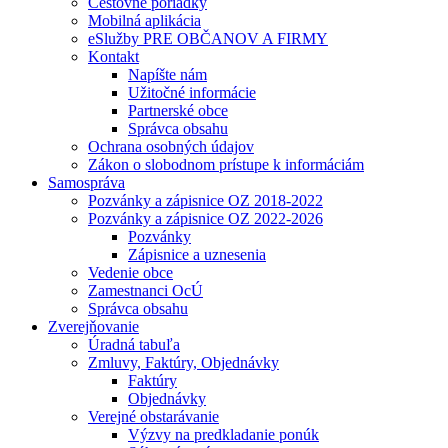
Cestovné poriadky
Mobilná aplikácia
eSlužby PRE OBČANOV A FIRMY
Kontakt
Napíšte nám
Užitočné informácie
Partnerské obce
Správca obsahu
Ochrana osobných údajov
Zákon o slobodnom prístupe k informáciám
Samospráva
Pozvánky a zápisnice OZ 2018-2022
Pozvánky a zápisnice OZ 2022-2026
Pozvánky
Zápisnice a uznesenia
Vedenie obce
Zamestnanci OcÚ
Správca obsahu
Zverejňovanie
Úradná tabuľa
Zmluvy, Faktúry, Objednávky
Faktúry
Objednávky
Verejné obstarávanie
Výzvy na predkladanie ponúk