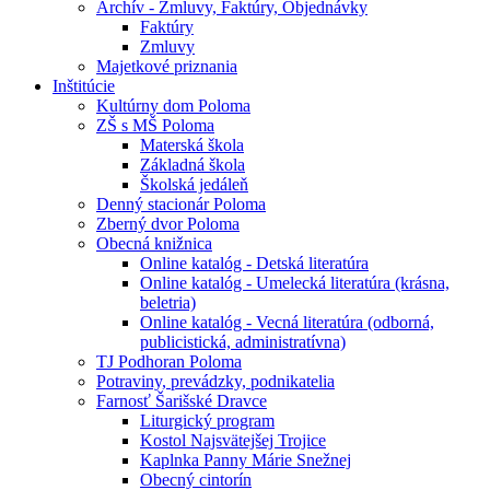
Archív - Zmluvy, Faktúry, Objednávky
Faktúry
Zmluvy
Majetkové priznania
Inštitúcie
Kultúrny dom Poloma
ZŠ s MŠ Poloma
Materská škola
Základná škola
Školská jedáleň
Denný stacionár Poloma
Zberný dvor Poloma
Obecná knižnica
Online katalóg - Detská literatúra
Online katalóg - Umelecká literatúra (krásna,
beletria)
Online katalóg - Vecná literatúra (odborná,
publicistická, administratívna)
TJ Podhoran Poloma
Potraviny, prevádzky, podnikatelia
Farnosť Šarišské Dravce
Liturgický program
Kostol Najsvätejšej Trojice
Kaplnka Panny Márie Snežnej
Obecný cintorín