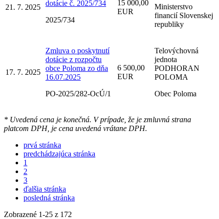
15 000,00
dotácie č. 2025/734
Ministerstvo
21. 7. 2025
EUR
financií Slovenskej
2025/734
republiky
Zmluva o poskytnutí
Telovýchovná
dotácie z rozpočtu
jednota
6 500,00
obce Poloma zo dňa
PODHORAN
17. 7. 2025
EUR
16.07.2025
POLOMA
PO-2025/282-OcÚ/1
Obec Poloma
* Uvedená cena je konečná. V prípade, že je zmluvná strana
platcom DPH, je cena uvedená vrátane DPH.
prvá stránka
predchádzajúca stránka
1
2
3
ďalšia stránka
posledná stránka
Zobrazené
1
-
25
z 172