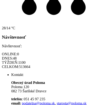
28/14 °C
Návštevnosť
Návštevnosť:
ONLINE:
0
DNES:
48
TÝŽDEŇ:
1100
CELKOM:
513664
Kontakt
Obecný úrad Poloma
Poloma 120
082 73 Šarišské Dravce
telefón
: 051 45 97 235
email:
podatelna@poloma.sk
,
starosta@poloma.sk