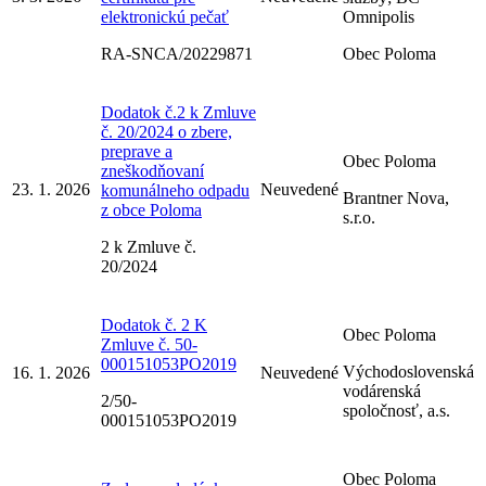
elektronickú pečať
Omnipolis
RA-SNCA/20229871
Obec Poloma
Dodatok č.2 k Zmluve
č. 20/2024 o zbere,
preprave a
Obec Poloma
zneškodňovaní
23. 1. 2026
Neuvedené
komunálneho odpadu
Brantner Nova,
z obce Poloma
s.r.o.
2 k Zmluve č.
20/2024
Dodatok č. 2 K
Obec Poloma
Zmluve č. 50-
000151053PO2019
Východoslovenská
16. 1. 2026
Neuvedené
vodárenská
2/50-
spoločnosť, a.s.
000151053PO2019
Obec Poloma