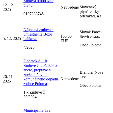
Zmluva o dodávke
12. 12.
plynu
Slovenský
Neuvedené
2025
plynárenský
9107288746
priemysel, a.s.
Nájomná zmluva a
Slovak Parcel
umiestnenie Boxu
100,00
Service s.r.o.
5. 12. 2025
balíkovo
EUR
Obec Poloma
4/2025
Dodatok č. 1 k
Zmluve č. 20/2024 o
zbere, preprave a
Brantner Nova,
zneškodňovaní
26. 11.
s.r.o.
Neuvedené
komunálneho odpadu
2025
z obce Poloma
Obec Poloma
1 k Zmluve č.
20/2024
Municipálny úver -