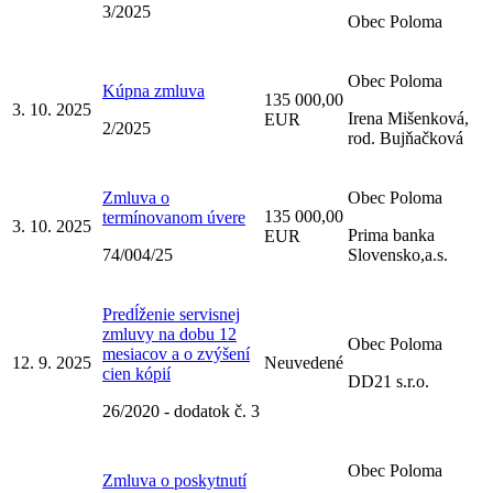
3/2025
Obec Poloma
Obec Poloma
Kúpna zmluva
135 000,00
3. 10. 2025
Irena Mišenková,
EUR
2/2025
rod. Bujňačková
Zmluva o
Obec Poloma
135 000,00
termínovanom úvere
3. 10. 2025
Prima banka
EUR
74/004/25
Slovensko,a.s.
Predĺženie servisnej
zmluvy na dobu 12
Obec Poloma
mesiacov a o zvýšení
12. 9. 2025
Neuvedené
cien kópií
DD21 s.r.o.
26/2020 - dodatok č. 3
Obec Poloma
Zmluva o poskytnutí