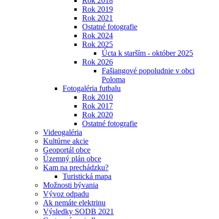
Rok 2018
Rok 2019
Rok 2021
Ostatné fotografie
Rok 2024
Rok 2025
Úcta k starším - október 2025
Rok 2026
Fašiangové popoludnie v obci
Poloma
Fotogaléria futbalu
Rok 2010
Rok 2017
Rok 2020
Ostatné fotografie
Videogaléria
Kultúrne akcie
Geoportál obce
Územný plán obce
Kam na prechádzku?
Turistická mapa
Možnosti bývania
Vývoz odpadu
Ak nemáte elektrinu
Výsledky SODB 2021