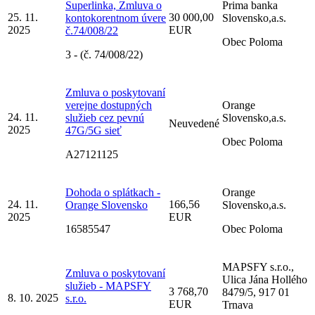
Superlinka, Zmluva o
Prima banka
25. 11.
30 000,00
kontokorentnom úvere
Slovensko,a.s.
2025
EUR
č.74/008/22
Obec Poloma
3 - (č. 74/008/22)
Zmluva o poskytovaní
verejne dostupných
Orange
24. 11.
služieb cez pevnú
Slovensko,a.s.
Neuvedené
2025
47G/5G sieť
Obec Poloma
A27121125
Dohoda o splátkach -
Orange
24. 11.
166,56
Orange Slovensko
Slovensko,a.s.
2025
EUR
16585547
Obec Poloma
MAPSFY s.r.o.,
Zmluva o poskytovaní
Ulica Jána Hollého
služieb - MAPSFY
3 768,70
8479/5, 917 01
8. 10. 2025
s.r.o.
EUR
Trnava