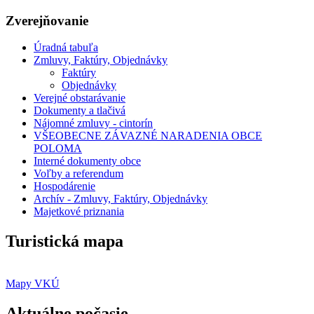
Zverejňovanie
Úradná tabuľa
Zmluvy, Faktúry, Objednávky
Faktúry
Objednávky
Verejné obstarávanie
Dokumenty a tlačivá
Nájomné zmluvy - cintorín
VŠEOBECNE ZÁVAZNÉ NARADENIA OBCE
POLOMA
Interné dokumenty obce
Voľby a referendum
Hospodárenie
Archív - Zmluvy, Faktúry, Objednávky
Majetkové priznania
Turistická mapa
Mapy VKÚ
Aktuálne počasie