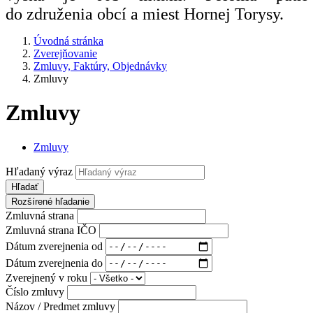
do združenia obcí a miest Hornej Torysy.
Úvodná stránka
Zverejňovanie
Zmluvy, Faktúry, Objednávky
Zmluvy
Zmluvy
Zmluvy
Hľadaný výraz
Hľadať
Rozšírené hľadanie
Zmluvná strana
Zmluvná strana IČO
Dátum zverejnenia od
Dátum zverejnenia do
Zverejnený v roku
Číslo zmluvy
Názov / Predmet zmluvy