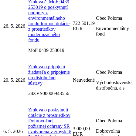
Zmluva č. MoF 0439
253019 o poskytnutí
podpory z
environmentálneho
Obec Poloma
722 501,19
fondu formou dotácie
26. 5. 2026
Environmentálny
EUR
z prostriedkov
fond
modernizačného
fondu
MoF 0439 253019
Zmluva o pripojení
žiadateľa o pripojenie
Obec Poloma
do distribučnej
20. 5. 2026
Neuvedené
Východoslovenská
sústavy
distribučná, a.s.
24ZVS00006943556
Zmluva o poskytnutí
dotácie z prostriedkov
Dobrovoľnej
Obec Poloma
požiarnej ochrany SR
3 000,00
Dobrovoľná
6. 5. 2026
uzatvorená v zmysle §
EUR