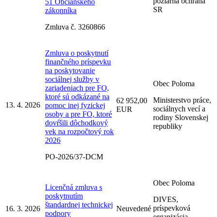
požiarna ochrana
51 Občianskeho
SR
zákonníka
Zmluva č. 3260866
Zmluva o poskytnutí
finančného príspevku
na poskytovanie
sociálnej služby v
Obec Poloma
zariadeniach pre FO,
ktoré sú odkázané na
Ministerstvo práce,
62 952,00
13. 4. 2026
pomoc inej fyzickej
sociálnych vecí a
EUR
osoby a pre FO, ktoré
rodiny Slovenskej
dovŕšili dôchodkový
republiky
vek na rozpočtový rok
2026
PO-2026/37-DCM
Obec Poloma
Licenčná zmluva s
poskytnutím
DIVES,
štandardnej technickej
príspevková
16. 3. 2026
Neuvedené
podpory
organizácia