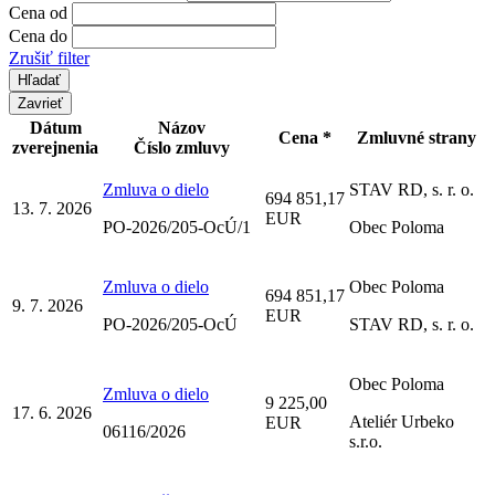
Cena od
Cena do
Zrušiť filter
Zavrieť
Dátum
Názov
Cena *
Zmluvné strany
zverejnenia
Číslo zmluvy
Zmluva o dielo
STAV RD, s. r. o.
694 851,17
13. 7. 2026
EUR
PO-2026/205-OcÚ/1
Obec Poloma
Zmluva o dielo
Obec Poloma
694 851,17
9. 7. 2026
EUR
PO-2026/205-OcÚ
STAV RD, s. r. o.
Obec Poloma
Zmluva o dielo
9 225,00
17. 6. 2026
Ateliér Urbeko
EUR
06116/2026
s.r.o.