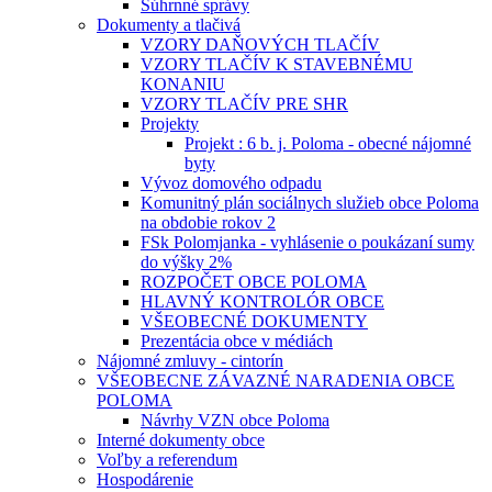
Súhrnné správy
Dokumenty a tlačivá
VZORY DAŇOVÝCH TLAČÍV
VZORY TLAČÍV K STAVEBNÉMU
KONANIU
VZORY TLAČÍV PRE SHR
Projekty
Projekt : 6 b. j. Poloma - obecné nájomné
byty
Vývoz domového odpadu
Komunitný plán sociálnych služieb obce Poloma
na obdobie rokov 2
FSk Polomjanka - vyhlásenie o poukázaní sumy
do výšky 2%
ROZPOČET OBCE POLOMA
HLAVNÝ KONTROLÓR OBCE
VŠEOBECNÉ DOKUMENTY
Prezentácia obce v médiách
Nájomné zmluvy - cintorín
VŠEOBECNE ZÁVAZNÉ NARADENIA OBCE
POLOMA
Návrhy VZN obce Poloma
Interné dokumenty obce
Voľby a referendum
Hospodárenie