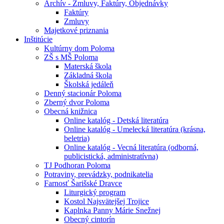
Archív - Zmluvy, Faktúry, Objednávky
Faktúry
Zmluvy
Majetkové priznania
Inštitúcie
Kultúrny dom Poloma
ZŠ s MŠ Poloma
Materská škola
Základná škola
Školská jedáleň
Denný stacionár Poloma
Zberný dvor Poloma
Obecná knižnica
Online katalóg - Detská literatúra
Online katalóg - Umelecká literatúra (krásna,
beletria)
Online katalóg - Vecná literatúra (odborná,
publicistická, administratívna)
TJ Podhoran Poloma
Potraviny, prevádzky, podnikatelia
Farnosť Šarišské Dravce
Liturgický program
Kostol Najsvätejšej Trojice
Kaplnka Panny Márie Snežnej
Obecný cintorín