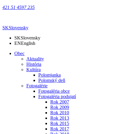
421 51 4597 235
SK
Slovensky
SK
Slovensky
EN
English
Obec
Aktuality
História
Kultúra
Polomjanka
Polomský deň
Fotogalérie
Fotogaléria obce
Fotogaléria podujatí
Rok 2007
Rok 2009
Rok 2010
Rok 2013
Rok 2015
Rok 2017