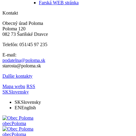
Farská WEB stránka
Kontakt
Obecný úrad Poloma
Poloma 120
082 73 Šarišské Dravce
Telefón: 051/45 97 235
E-mail:
podatelna@poloma.sk
starosta@poloma.sk
Dalšie kontakty
Mapa webu
RSS
SK
Slovensky
SK
Slovensky
EN
English
obec
Poloma
obec
Poloma