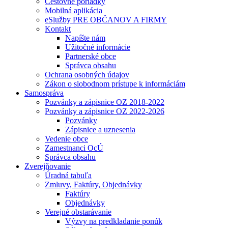
Cestovné poriadky
Mobilná aplikácia
eSlužby PRE OBČANOV A FIRMY
Kontakt
Napíšte nám
Užitočné informácie
Partnerské obce
Správca obsahu
Ochrana osobných údajov
Zákon o slobodnom prístupe k informáciám
Samospráva
Pozvánky a zápisnice OZ 2018-2022
Pozvánky a zápisnice OZ 2022-2026
Pozvánky
Zápisnice a uznesenia
Vedenie obce
Zamestnanci OcÚ
Správca obsahu
Zverejňovanie
Úradná tabuľa
Zmluvy, Faktúry, Objednávky
Faktúry
Objednávky
Verejné obstarávanie
Výzvy na predkladanie ponúk