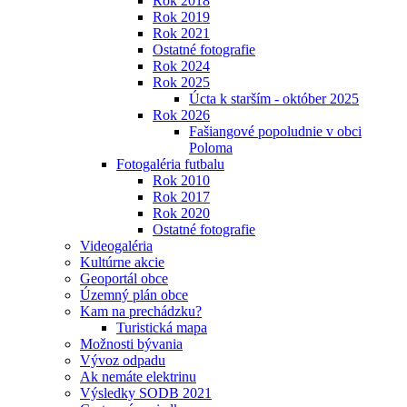
Rok 2018
Rok 2019
Rok 2021
Ostatné fotografie
Rok 2024
Rok 2025
Úcta k starším - október 2025
Rok 2026
Fašiangové popoludnie v obci
Poloma
Fotogaléria futbalu
Rok 2010
Rok 2017
Rok 2020
Ostatné fotografie
Videogaléria
Kultúrne akcie
Geoportál obce
Územný plán obce
Kam na prechádzku?
Turistická mapa
Možnosti bývania
Vývoz odpadu
Ak nemáte elektrinu
Výsledky SODB 2021