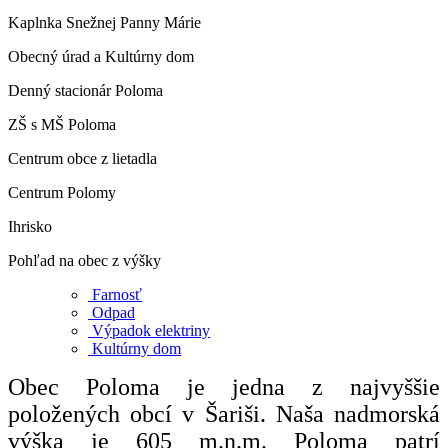
Kaplnka Snežnej Panny Márie
Obecný úrad a Kultúrny dom
Denný stacionár Poloma
ZŠ s MŠ Poloma
Centrum obce z lietadla
Centrum Polomy
Ihrisko
Pohľad na obec z výšky
Farnosť
Odpad
Výpadok elektriny
Kultúrny dom
Obec Poloma je jedna z najvyššie
položených obcí v Šariši. Naša nadmorská
výška je 605 m.n.m. Poloma patrí