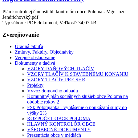
Plán kontrolnej činnosti hl. kontrolóra obce Poloma - Mgr. Jozef
Jendrichovský.pdf
Typ súboru: PDF dokument, Veľkosť: 34,07 kB
Zverejňovanie
Úradná tabuľa
Zmluvy, Faktúry, Objednávky
Verejné obstarávanie
Dokumenty a tlačivá
VZORY DAŇOVÝCH TLAČÍV
VZORY TLAČÍV K STAVEBNÉMU KONANIU
VZORY TLAČÍV PRE SHR
Projekty
Vývoz domového odpadu
Komunitný plán sociálnych služieb obce Poloma na
obdobie rokov 2
FSk Polomjanka - vyhlásenie o poukázaní sumy do
výšky 2%
ROZPOČET OBCE POLOMA
HLAVNÝ KONTROLÓR OBCE
VŠEOBECNÉ DOKUMENTY
Prezentácia obce v médiách