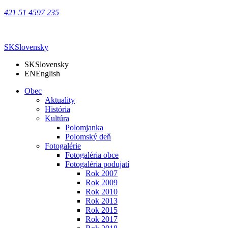
421 51 4597 235
SK
Slovensky
SK
Slovensky
EN
English
Obec
Aktuality
História
Kultúra
Polomjanka
Polomský deň
Fotogalérie
Fotogaléria obce
Fotogaléria podujatí
Rok 2007
Rok 2009
Rok 2010
Rok 2013
Rok 2015
Rok 2017