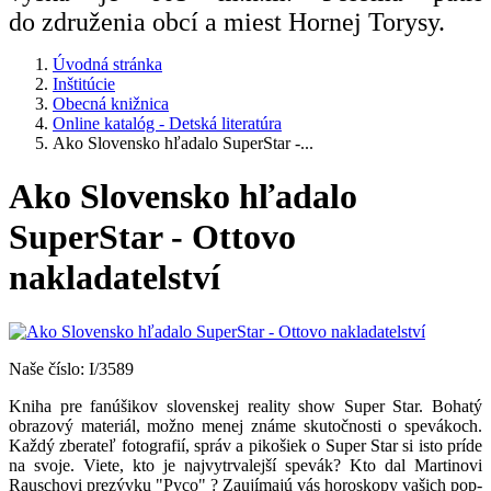
do združenia obcí a miest Hornej Torysy.
Úvodná stránka
Inštitúcie
Obecná knižnica
Online katalóg - Detská literatúra
Ako Slovensko hľadalo SuperStar -...
Ako Slovensko hľadalo
SuperStar - Ottovo
nakladatelství
Naše číslo: I/3589
Kniha pre fanúšikov slovenskej reality show Super Star. Bohatý
obrazový materiál, možno menej známe skutočnosti o spevákoch.
Každý zberateľ fotografií, správ a pikošiek o Super Star si isto príde
na svoje. Viete, kto je najvytrvalejší spevák? Kto dal Martinovi
Rauschovi prezývku "Pyco" ? Zaujímajú vás horoskopy vašich pop-