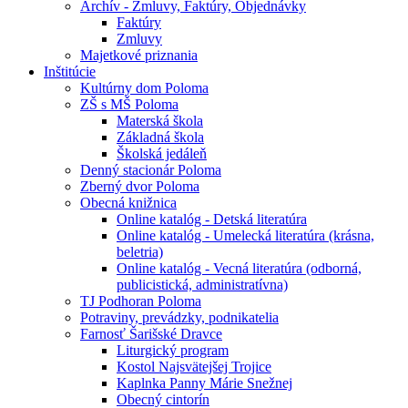
Archív - Zmluvy, Faktúry, Objednávky
Faktúry
Zmluvy
Majetkové priznania
Inštitúcie
Kultúrny dom Poloma
ZŠ s MŠ Poloma
Materská škola
Základná škola
Školská jedáleň
Denný stacionár Poloma
Zberný dvor Poloma
Obecná knižnica
Online katalóg - Detská literatúra
Online katalóg - Umelecká literatúra (krásna,
beletria)
Online katalóg - Vecná literatúra (odborná,
publicistická, administratívna)
TJ Podhoran Poloma
Potraviny, prevádzky, podnikatelia
Farnosť Šarišské Dravce
Liturgický program
Kostol Najsvätejšej Trojice
Kaplnka Panny Márie Snežnej
Obecný cintorín