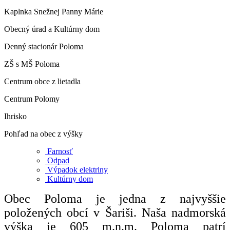
Kaplnka Snežnej Panny Márie
Obecný úrad a Kultúrny dom
Denný stacionár Poloma
ZŠ s MŠ Poloma
Centrum obce z lietadla
Centrum Polomy
Ihrisko
Pohľad na obec z výšky
Farnosť
Odpad
Výpadok elektriny
Kultúrny dom
Obec Poloma je jedna z najvyššie
položených obcí v Šariši. Naša nadmorská
výška je 605 m.n.m. Poloma patrí