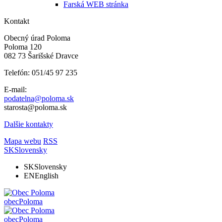
Farská WEB stránka
Kontakt
Obecný úrad Poloma
Poloma 120
082 73 Šarišské Dravce
Telefón: 051/45 97 235
E-mail:
podatelna@poloma.sk
starosta@poloma.sk
Dalšie kontakty
Mapa webu
RSS
SK
Slovensky
SK
Slovensky
EN
English
obec
Poloma
obec
Poloma