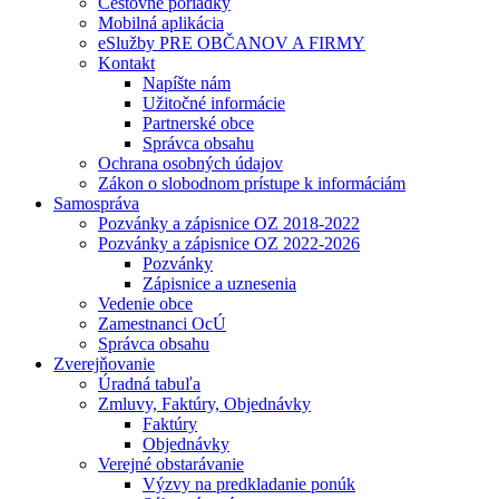
Cestovné poriadky
Mobilná aplikácia
eSlužby PRE OBČANOV A FIRMY
Kontakt
Napíšte nám
Užitočné informácie
Partnerské obce
Správca obsahu
Ochrana osobných údajov
Zákon o slobodnom prístupe k informáciám
Samospráva
Pozvánky a zápisnice OZ 2018-2022
Pozvánky a zápisnice OZ 2022-2026
Pozvánky
Zápisnice a uznesenia
Vedenie obce
Zamestnanci OcÚ
Správca obsahu
Zverejňovanie
Úradná tabuľa
Zmluvy, Faktúry, Objednávky
Faktúry
Objednávky
Verejné obstarávanie
Výzvy na predkladanie ponúk