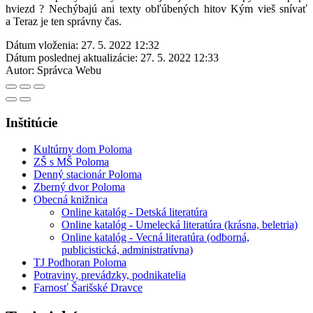
hviezd ? Nechýbajú ani texty obľúbených hitov Kým vieš snívať
a Teraz je ten správny čas.
Dátum vloženia:
27. 5. 2022 12:32
Dátum poslednej aktualizácie:
27. 5. 2022 12:33
Autor:
Správca Webu
Inštitúcie
Kultúrny dom Poloma
ZŠ s MŠ Poloma
Denný stacionár Poloma
Zberný dvor Poloma
Obecná knižnica
Online katalóg - Detská literatúra
Online katalóg - Umelecká literatúra (krásna, beletria)
Online katalóg - Vecná literatúra (odborná,
publicistická, administratívna)
TJ Podhoran Poloma
Potraviny, prevádzky, podnikatelia
Farnosť Šarišské Dravce