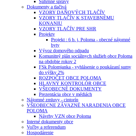
Súhrnné správy
Dokumenty a tlačivá
VZORY DAŇOVÝCH TLAČÍV
VZORY TLAČÍV K STAVEBNÉMU
KONANIU
VZORY TLAČÍV PRE SHR
Projekty
Projekt : 6 b. j. Poloma - obecné nájomné
byty
Vývoz domového odpadu
Komunitný plán sociálnych služieb obce Poloma
na obdobie rokov 2
FSk Polomjanka - vyhlásenie o poukázaní sumy
do výšky 2%
ROZPOČET OBCE POLOMA
HLAVNÝ KONTROLÓR OBCE
VŠEOBECNÉ DOKUMENTY
Prezentácia obce v médiách
Nájomné zmluvy - cintorín
VŠEOBECNE ZÁVAZNÉ NARADENIA OBCE
POLOMA
Návrhy VZN obce Poloma
Interné dokumenty obce
Voľby a referendum
Hospodárenie