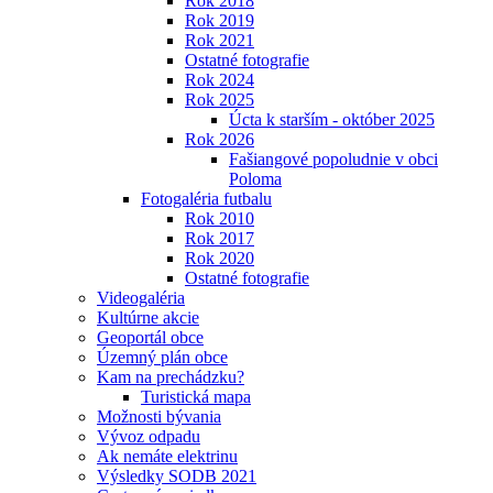
Rok 2018
Rok 2019
Rok 2021
Ostatné fotografie
Rok 2024
Rok 2025
Úcta k starším - október 2025
Rok 2026
Fašiangové popoludnie v obci
Poloma
Fotogaléria futbalu
Rok 2010
Rok 2017
Rok 2020
Ostatné fotografie
Videogaléria
Kultúrne akcie
Geoportál obce
Územný plán obce
Kam na prechádzku?
Turistická mapa
Možnosti bývania
Vývoz odpadu
Ak nemáte elektrinu
Výsledky SODB 2021