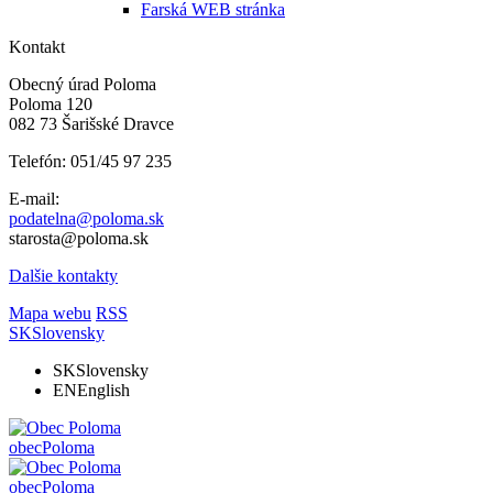
Farská WEB stránka
Kontakt
Obecný úrad Poloma
Poloma 120
082 73 Šarišské Dravce
Telefón: 051/45 97 235
E-mail:
podatelna@poloma.sk
starosta@poloma.sk
Dalšie kontakty
Mapa webu
RSS
SK
Slovensky
SK
Slovensky
EN
English
obec
Poloma
obec
Poloma