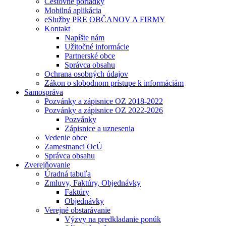
Cestovné poriadky
Mobilná aplikácia
eSlužby PRE OBČANOV A FIRMY
Kontakt
Napíšte nám
Užitočné informácie
Partnerské obce
Správca obsahu
Ochrana osobných údajov
Zákon o slobodnom prístupe k informáciám
Samospráva
Pozvánky a zápisnice OZ 2018-2022
Pozvánky a zápisnice OZ 2022-2026
Pozvánky
Zápisnice a uznesenia
Vedenie obce
Zamestnanci OcÚ
Správca obsahu
Zverejňovanie
Úradná tabuľa
Zmluvy, Faktúry, Objednávky
Faktúry
Objednávky
Verejné obstarávanie
Výzvy na predkladanie ponúk