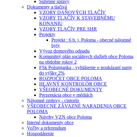
Súhrnné správy
Dokumenty a tlačivá
VZORY DAŇOVÝCH TLAČÍV
VZORY TLAČÍV K STAVEBNÉMU
KONANIU
VZORY TLAČÍV PRE SHR
Projekty
Projekt : 6 b. j. Poloma - obecné nájomné
byty
Vývoz domového odpadu
Komunitný plán sociálnych služieb obce Poloma
na obdobie rokov 2
FSk Polomjanka - vyhlásenie o poukázaní sumy
do výšky 2%
ROZPOČET OBCE POLOMA
HLAVNÝ KONTROLÓR OBCE
VŠEOBECNÉ DOKUMENTY
Prezentácia obce v médiách
Nájomné zmluvy - cintorín
VŠEOBECNE ZÁVAZNÉ NARADENIA OBCE
POLOMA
Návrhy VZN obce Poloma
Interné dokumenty obce
Voľby a referendum
Hospodárenie