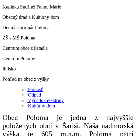
Kaplnka Snežnej Panny Márie
Obecný úrad a Kultúrny dom
Denný stacionár Poloma
ZŠ s MŠ Poloma
Centrum obce z lietadla
Centrum Polomy
Ihrisko
Pohľad na obec z výšky
Farnosť
Odpad
Výpadok elektriny
Kultúrny dom
Obec Poloma je jedna z najvyššie
položených obcí v Šariši. Naša nadmorská
výška je 605 m.n.m. Poloma patrí