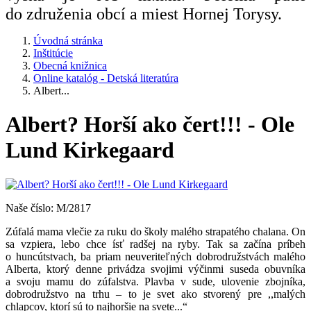
do združenia obcí a miest Hornej Torysy.
Úvodná stránka
Inštitúcie
Obecná knižnica
Online katalóg - Detská literatúra
Albert...
Albert? Horší ako čert!!! - Ole
Lund Kirkegaard
Naše číslo: M/2817
Zúfalá mama vlečie za ruku do školy malého strapatého chalana. On
sa vzpiera, lebo chce ísť radšej na ryby. Tak sa začína príbeh
o huncútstvach, ba priam neuveriteľných dobrodružstvách malého
Alberta, ktorý denne privádza svojimi výčinmi suseda obuvníka
a svoju mamu do zúfalstva. Plavba v sude, ulovenie zbojníka,
dobrodružstvo na trhu – to je svet ako stvorený pre ,,malých
chlapcov, ktorí sú to najhoršie na svete...“