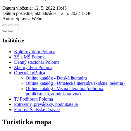
Dátum vloženia:
12. 5. 2022 13:45
Dátum poslednej aktualizácie:
12. 5. 2022 13:46
Autor:
Správca Webu
Inštitúcie
Kultúrny dom Poloma
ZŠ s MŠ Poloma
Denný stacionár Poloma
Zberný dvor Poloma
Obecná knižnica
Online katalóg - Detská literatúra
Online katalóg - Umelecká literatúra (krásna, beletria)
Online katalóg - Vecná literatúra (odborná,
publicistická, administratívna)
TJ Podhoran Poloma
Potraviny, prevádzky, podnikatelia
Farnosť Šarišské Dravce
Turistická mapa