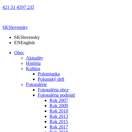
421 51 4597 235
SK
Slovensky
SK
Slovensky
EN
English
Obec
Aktuality
História
Kultúra
Polomjanka
Polomský deň
Fotogalérie
Fotogaléria obce
Fotogaléria podujatí
Rok 2007
Rok 2009
Rok 2010
Rok 2013
Rok 2015
Rok 2017