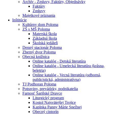
Archív - Zmluvy, Faktúry, Objednávky
Faktúry
Zmluvy
Majetkové priznania
Inštitúcie
Kultúrny dom Poloma
ZŠ s MŠ Poloma
Materská škola
Základná škola
Školská jedáleň
Denný stacionár Poloma
Zberný dvor Poloma
Obecná knižnica
Online katalóg - Detská literatúra
Online katalóg - Umelecká literatúra (krásna,
beletria)
Online katalóg - Vecná literatúra (odborná,
publicistická, administratívna)
TJ Podhoran Poloma
Potraviny, prevádzky, podnikatelia
Farnosť Šarišské Dravce
Liturgický program
Kostol Najsvätejšej Trojice
Kaplnka Panny Márie Snežnej
Obecný cintorín