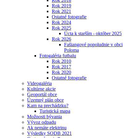
Rok 2018
Rok 2019
Rok 2021
Ostatné fotografie
Rok 2024
Rok 2025
Úcta k starším - október 2025
Rok 2026
Fašiangové popoludnie v obci
Poloma
Fotogaléria futbalu
Rok 2010
Rok 2017
Rok 2020
Ostatné fotografie
Videogaléria
Kultúrne akcie
Geoportál obce
Územný plán obce
Kam na prechádzku?
Turistická mapa
Možnosti bývania
Vývoz odpadu
Ak nemáte elektrinu
Výsledky SODB 2021