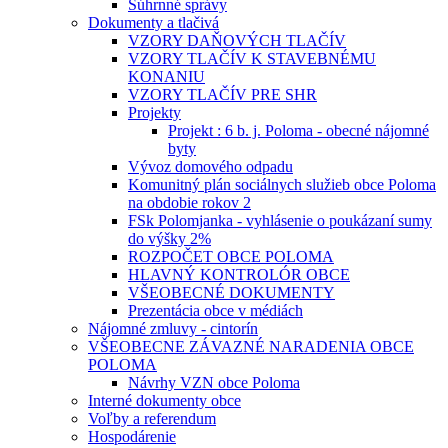
Súhrnné správy
Dokumenty a tlačivá
VZORY DAŇOVÝCH TLAČÍV
VZORY TLAČÍV K STAVEBNÉMU
KONANIU
VZORY TLAČÍV PRE SHR
Projekty
Projekt : 6 b. j. Poloma - obecné nájomné
byty
Vývoz domového odpadu
Komunitný plán sociálnych služieb obce Poloma
na obdobie rokov 2
FSk Polomjanka - vyhlásenie o poukázaní sumy
do výšky 2%
ROZPOČET OBCE POLOMA
HLAVNÝ KONTROLÓR OBCE
VŠEOBECNÉ DOKUMENTY
Prezentácia obce v médiách
Nájomné zmluvy - cintorín
VŠEOBECNE ZÁVAZNÉ NARADENIA OBCE
POLOMA
Návrhy VZN obce Poloma
Interné dokumenty obce
Voľby a referendum
Hospodárenie