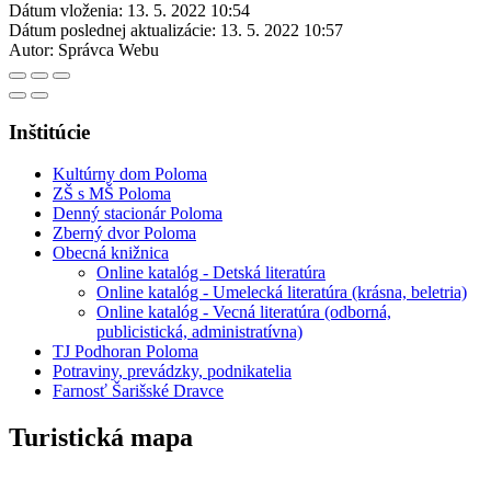
Dátum vloženia:
13. 5. 2022 10:54
Dátum poslednej aktualizácie:
13. 5. 2022 10:57
Autor:
Správca Webu
Inštitúcie
Kultúrny dom Poloma
ZŠ s MŠ Poloma
Denný stacionár Poloma
Zberný dvor Poloma
Obecná knižnica
Online katalóg - Detská literatúra
Online katalóg - Umelecká literatúra (krásna, beletria)
Online katalóg - Vecná literatúra (odborná,
publicistická, administratívna)
TJ Podhoran Poloma
Potraviny, prevádzky, podnikatelia
Farnosť Šarišské Dravce
Turistická mapa