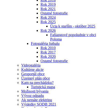
Rok 2018
Rok 2019
Rok 2021
Ostatné fotografie
Rok 2024
Rok 2025
Úcta k starším - október 2025
Rok 2026
Fašiangové popoludnie v obci
Poloma
Fotogaléria futbalu
Rok 2010
Rok 2017
Rok 2020
Ostatné fotografie
Videogaléria
Kultúrne akcie
Geoportál obce
Územný plán obce
Kam na prechádzku?
Turistická mapa
Možnosti bývania
Vývoz odpadu
Ak nemáte elektrinu
Výsledky SODB 2021