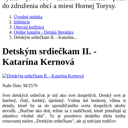
do združenia obcí a miest Hornej Torysy.
Úvodná stránka
Inštitúcie
Obecná knižnica
Online katalóg - Detská literatúra
Detským srdiečkam II. - Katarína...
Detským srdiečkam II. -
Katarína Kernová
Naše číslo: M/2579
Svet detských srdiečok je iný ako svet dospelých. Detský svet je
farebný, čistý, krehký, úprimný. Vníma iné hodnoty, všíma si
detaily, ktoré by sa do uponáhľaného sveta dospelých akoby
nevošli. ,,Buďme ako deti, tešme sa z maličkostí, ktoré prinášajú aj
zdanlivo všedné dni". To je posolstvo druhého dielu knihy
venovanej nielen ,,Detským srdiečkam", ale aj srdciam rodičov.