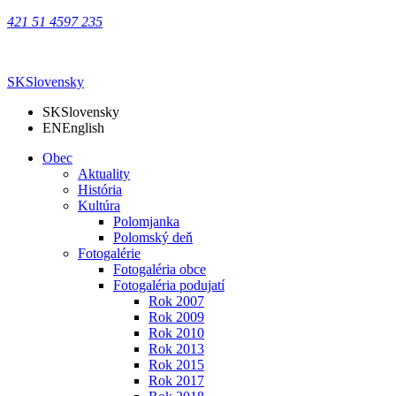
421 51 4597 235
SK
Slovensky
SK
Slovensky
EN
English
Obec
Aktuality
História
Kultúra
Polomjanka
Polomský deň
Fotogalérie
Fotogaléria obce
Fotogaléria podujatí
Rok 2007
Rok 2009
Rok 2010
Rok 2013
Rok 2015
Rok 2017