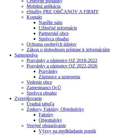
Cestovné poriadky
Mobilná aplikácia
eSlužby PRE OBČANOV A FIRMY
Kontakt
Napíšte nám
Užitočné informácie
Partnerské obce
Správca obsahu
Ochrana osobných údajov
Zákon o slobodnom prístupe k informáciám
Samospráva
Pozvánky a zápisnice OZ 2018-2022
Pozvánky a zápisnice OZ 2022-2026
Pozvánky
Zápisnice a uznesenia
Vedenie obce
Zamestnanci OcÚ
Správca obsahu
Zverejňovanie
Úradná tabuľa
Zmluvy, Faktúry, Objednávky
Faktúry
Objednávky
Verejné obstarávanie
Výzvy na predkladanie ponúk