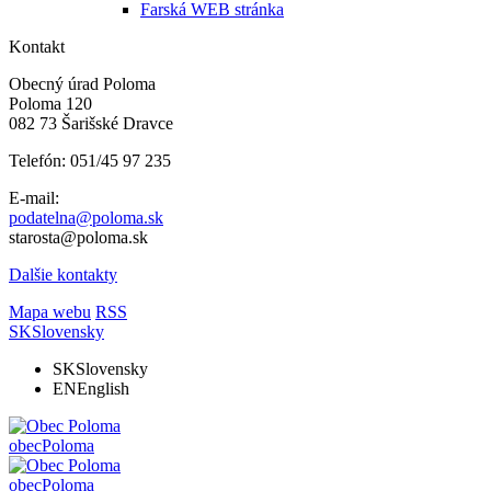
Farská WEB stránka
Kontakt
Obecný úrad Poloma
Poloma 120
082 73 Šarišské Dravce
Telefón: 051/45 97 235
E-mail:
podatelna@poloma.sk
starosta@poloma.sk
Dalšie kontakty
Mapa webu
RSS
SK
Slovensky
SK
Slovensky
EN
English
obec
Poloma
obec
Poloma