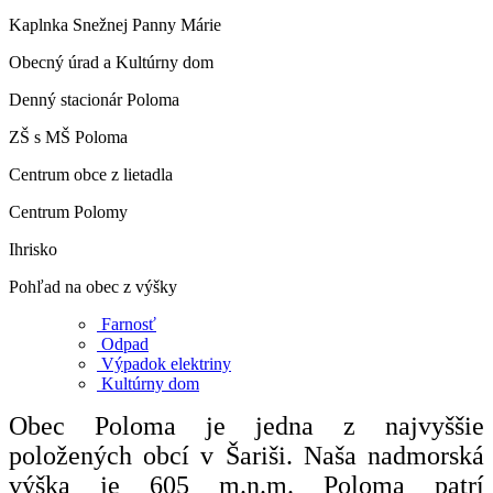
Kaplnka Snežnej Panny Márie
Obecný úrad a Kultúrny dom
Denný stacionár Poloma
ZŠ s MŠ Poloma
Centrum obce z lietadla
Centrum Polomy
Ihrisko
Pohľad na obec z výšky
Farnosť
Odpad
Výpadok elektriny
Kultúrny dom
Obec Poloma je jedna z najvyššie
položených obcí v Šariši. Naša nadmorská
výška je 605 m.n.m. Poloma patrí