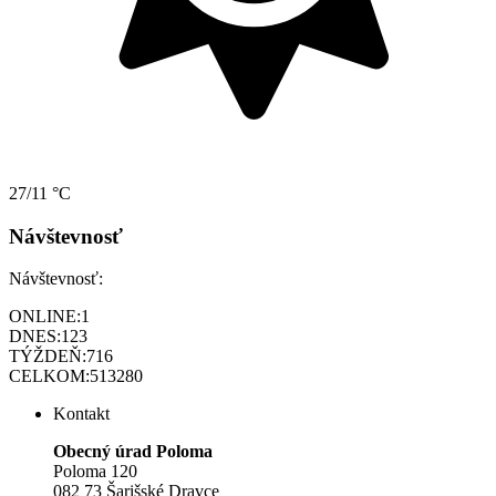
27/11 °C
Návštevnosť
Návštevnosť:
ONLINE:
1
DNES:
123
TÝŽDEŇ:
716
CELKOM:
513280
Kontakt
Obecný úrad Poloma
Poloma 120
082 73 Šarišské Dravce