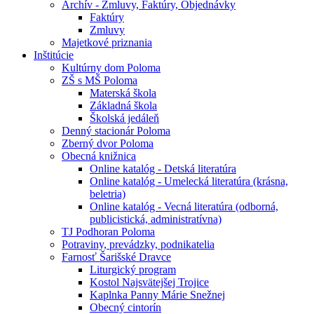
Archív - Zmluvy, Faktúry, Objednávky
Faktúry
Zmluvy
Majetkové priznania
Inštitúcie
Kultúrny dom Poloma
ZŠ s MŠ Poloma
Materská škola
Základná škola
Školská jedáleň
Denný stacionár Poloma
Zberný dvor Poloma
Obecná knižnica
Online katalóg - Detská literatúra
Online katalóg - Umelecká literatúra (krásna,
beletria)
Online katalóg - Vecná literatúra (odborná,
publicistická, administratívna)
TJ Podhoran Poloma
Potraviny, prevádzky, podnikatelia
Farnosť Šarišské Dravce
Liturgický program
Kostol Najsvätejšej Trojice
Kaplnka Panny Márie Snežnej
Obecný cintorín