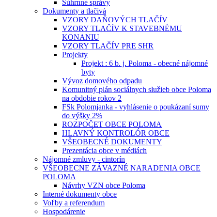
Súhrnné správy
Dokumenty a tlačivá
VZORY DAŇOVÝCH TLAČÍV
VZORY TLAČÍV K STAVEBNÉMU
KONANIU
VZORY TLAČÍV PRE SHR
Projekty
Projekt : 6 b. j. Poloma - obecné nájomné
byty
Vývoz domového odpadu
Komunitný plán sociálnych služieb obce Poloma
na obdobie rokov 2
FSk Polomjanka - vyhlásenie o poukázaní sumy
do výšky 2%
ROZPOČET OBCE POLOMA
HLAVNÝ KONTROLÓR OBCE
VŠEOBECNÉ DOKUMENTY
Prezentácia obce v médiách
Nájomné zmluvy - cintorín
VŠEOBECNE ZÁVAZNÉ NARADENIA OBCE
POLOMA
Návrhy VZN obce Poloma
Interné dokumenty obce
Voľby a referendum
Hospodárenie