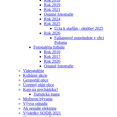
Rok 2018
Rok 2019
Rok 2021
Ostatné fotografie
Rok 2024
Rok 2025
Úcta k starším - október 2025
Rok 2026
Fašiangové popoludnie v obci
Poloma
Fotogaléria futbalu
Rok 2010
Rok 2017
Rok 2020
Ostatné fotografie
Videogaléria
Kultúrne akcie
Geoportál obce
Územný plán obce
Kam na prechádzku?
Turistická mapa
Možnosti bývania
Vývoz odpadu
Ak nemáte elektrinu
Výsledky SODB 2021