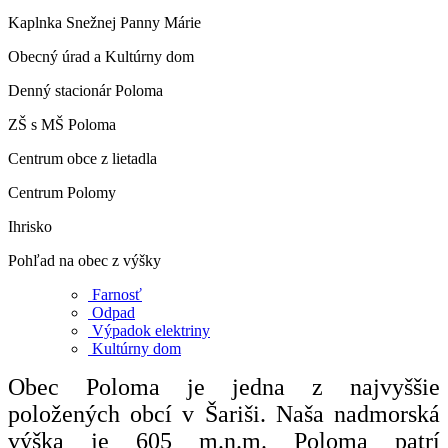
Kaplnka Snežnej Panny Márie
Obecný úrad a Kultúrny dom
Denný stacionár Poloma
ZŠ s MŠ Poloma
Centrum obce z lietadla
Centrum Polomy
Ihrisko
Pohľad na obec z výšky
Farnosť
Odpad
Výpadok elektriny
Kultúrny dom
Obec Poloma je jedna z najvyššie
položených obcí v Šariši. Naša nadmorská
výška je 605 m.n.m. Poloma patrí