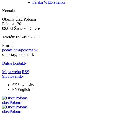
Farská WEB stránka
Kontakt
Obecný úrad Poloma
Poloma 120
082 73 Šarišské Dravce
Telefón: 051/45 97 235
E-mail:
podatelna@poloma.sk
starosta@poloma.sk
Dalšie kontakty
Mapa webu
RSS
SK
Slovensky
SK
Slovensky
EN
English
obec
Poloma
obec
Poloma