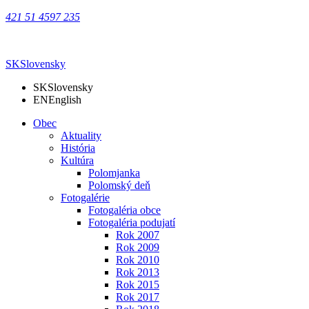
421 51 4597 235
SK
Slovensky
SK
Slovensky
EN
English
Obec
Aktuality
História
Kultúra
Polomjanka
Polomský deň
Fotogalérie
Fotogaléria obce
Fotogaléria podujatí
Rok 2007
Rok 2009
Rok 2010
Rok 2013
Rok 2015
Rok 2017