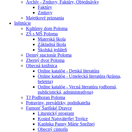
Archív - Zmluvy, Faktúry, Objednávky
Faktúry
Zmluvy
Majetkové priznania
Inštitúcie
Kultúrny dom Poloma
ZŠ s MŠ Poloma
Materská škola
Základná škola
Školská jedáleň
Denný stacionár Poloma
Zberný dvor Poloma
Obecná knižnica
Online katalóg - Detská literatúra
Online katalóg - Umelecká literatúra (krásna,
beletria)
Online katalóg - Vecná literatúra (odborná,
publicistická, administratívna)
TJ Podhoran Poloma
Potraviny, prevádzky, podnikatelia
Farnosť Šarišské Dravce
Liturgický program
Kostol Najsvätejšej Trojice
Kaplnka Panny Márie Snežnej
Obecný cintorín