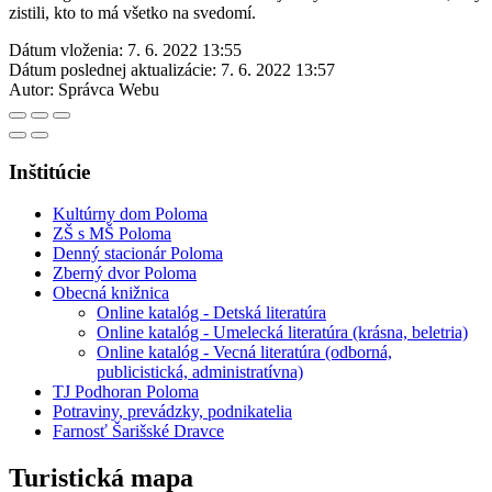
zistili, kto to má všetko na svedomí.
Dátum vloženia:
7. 6. 2022 13:55
Dátum poslednej aktualizácie:
7. 6. 2022 13:57
Autor:
Správca Webu
Inštitúcie
Kultúrny dom Poloma
ZŠ s MŠ Poloma
Denný stacionár Poloma
Zberný dvor Poloma
Obecná knižnica
Online katalóg - Detská literatúra
Online katalóg - Umelecká literatúra (krásna, beletria)
Online katalóg - Vecná literatúra (odborná,
publicistická, administratívna)
TJ Podhoran Poloma
Potraviny, prevádzky, podnikatelia
Farnosť Šarišské Dravce
Turistická mapa