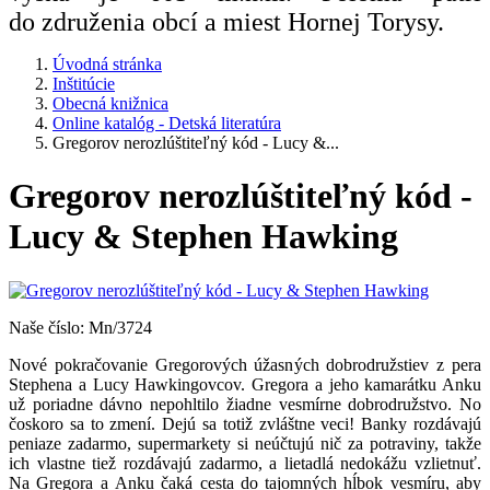
do združenia obcí a miest Hornej Torysy.
Úvodná stránka
Inštitúcie
Obecná knižnica
Online katalóg - Detská literatúra
Gregorov nerozlúštiteľný kód - Lucy &...
Gregorov nerozlúštiteľný kód -
Lucy & Stephen Hawking
Naše číslo: Mn/3724
Nové pokračovanie Gregorových úžasných dobrodružstiev z pera
Stephena a Lucy Hawkingovcov. Gregora a jeho kamarátku Anku
už poriadne dávno nepohltilo žiadne vesmírne dobrodružstvo. No
čoskoro sa to zmení. Dejú sa totiž zvláštne veci! Banky rozdávajú
peniaze zadarmo, supermarkety si neúčtujú nič za potraviny, takže
ich vlastne tiež rozdávajú zadarmo, a lietadlá nedokážu vzlietnuť.
Na Gregora a Anku čaká cesta do tajomných hĺbok vesmíru, aby