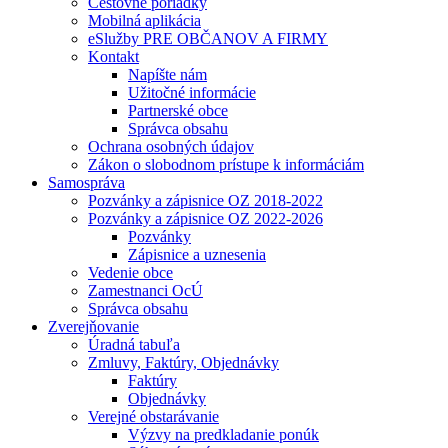
Cestovné poriadky
Mobilná aplikácia
eSlužby PRE OBČANOV A FIRMY
Kontakt
Napíšte nám
Užitočné informácie
Partnerské obce
Správca obsahu
Ochrana osobných údajov
Zákon o slobodnom prístupe k informáciám
Samospráva
Pozvánky a zápisnice OZ 2018-2022
Pozvánky a zápisnice OZ 2022-2026
Pozvánky
Zápisnice a uznesenia
Vedenie obce
Zamestnanci OcÚ
Správca obsahu
Zverejňovanie
Úradná tabuľa
Zmluvy, Faktúry, Objednávky
Faktúry
Objednávky
Verejné obstarávanie
Výzvy na predkladanie ponúk