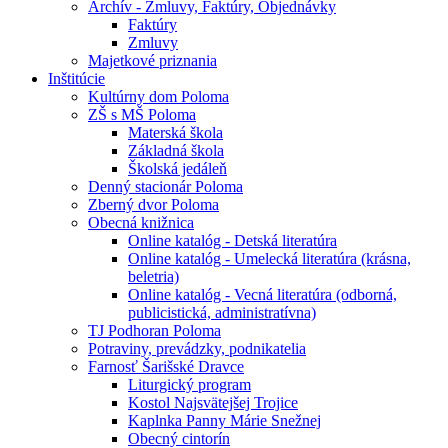
Archív - Zmluvy, Faktúry, Objednávky
Faktúry
Zmluvy
Majetkové priznania
Inštitúcie
Kultúrny dom Poloma
ZŠ s MŠ Poloma
Materská škola
Základná škola
Školská jedáleň
Denný stacionár Poloma
Zberný dvor Poloma
Obecná knižnica
Online katalóg - Detská literatúra
Online katalóg - Umelecká literatúra (krásna,
beletria)
Online katalóg - Vecná literatúra (odborná,
publicistická, administratívna)
TJ Podhoran Poloma
Potraviny, prevádzky, podnikatelia
Farnosť Šarišské Dravce
Liturgický program
Kostol Najsvätejšej Trojice
Kaplnka Panny Márie Snežnej
Obecný cintorín