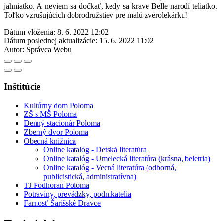
jahniatko. A neviem sa dočkať, kedy sa krave Belle narodí teliatko.
Toľko vzrušujúcich dobrodružstiev pre malú zverolekárku!
Dátum vloženia:
8. 6. 2022 12:02
Dátum poslednej aktualizácie:
15. 6. 2022 11:02
Autor:
Správca Webu
Inštitúcie
Kultúrny dom Poloma
ZŠ s MŠ Poloma
Denný stacionár Poloma
Zberný dvor Poloma
Obecná knižnica
Online katalóg - Detská literatúra
Online katalóg - Umelecká literatúra (krásna, beletria)
Online katalóg - Vecná literatúra (odborná,
publicistická, administratívna)
TJ Podhoran Poloma
Potraviny, prevádzky, podnikatelia
Farnosť Šarišské Dravce