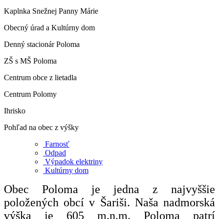
Kaplnka Snežnej Panny Márie
Obecný úrad a Kultúrny dom
Denný stacionár Poloma
ZŠ s MŠ Poloma
Centrum obce z lietadla
Centrum Polomy
Ihrisko
Pohľad na obec z výšky
Farnosť
Odpad
Výpadok elektriny
Kultúrny dom
Obec Poloma je jedna z najvyššie
položených obcí v Šariši. Naša nadmorská
výška je 605 m.n.m. Poloma patrí