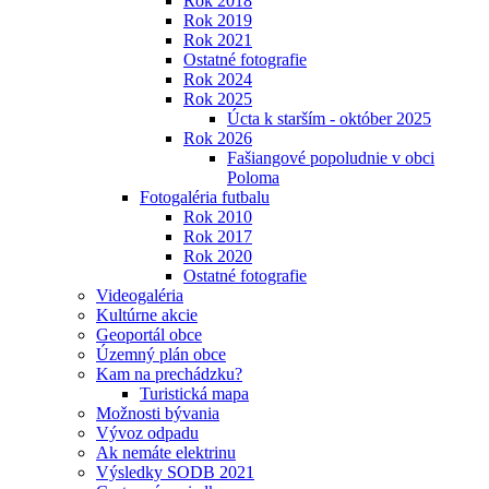
Rok 2018
Rok 2019
Rok 2021
Ostatné fotografie
Rok 2024
Rok 2025
Úcta k starším - október 2025
Rok 2026
Fašiangové popoludnie v obci
Poloma
Fotogaléria futbalu
Rok 2010
Rok 2017
Rok 2020
Ostatné fotografie
Videogaléria
Kultúrne akcie
Geoportál obce
Územný plán obce
Kam na prechádzku?
Turistická mapa
Možnosti bývania
Vývoz odpadu
Ak nemáte elektrinu
Výsledky SODB 2021