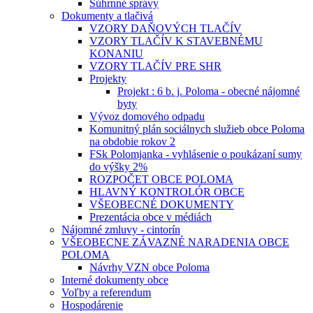
Súhrnné správy
Dokumenty a tlačivá
VZORY DAŇOVÝCH TLAČÍV
VZORY TLAČÍV K STAVEBNÉMU
KONANIU
VZORY TLAČÍV PRE SHR
Projekty
Projekt : 6 b. j. Poloma - obecné nájomné
byty
Vývoz domového odpadu
Komunitný plán sociálnych služieb obce Poloma
na obdobie rokov 2
FSk Polomjanka - vyhlásenie o poukázaní sumy
do výšky 2%
ROZPOČET OBCE POLOMA
HLAVNÝ KONTROLÓR OBCE
VŠEOBECNÉ DOKUMENTY
Prezentácia obce v médiách
Nájomné zmluvy - cintorín
VŠEOBECNE ZÁVAZNÉ NARADENIA OBCE
POLOMA
Návrhy VZN obce Poloma
Interné dokumenty obce
Voľby a referendum
Hospodárenie