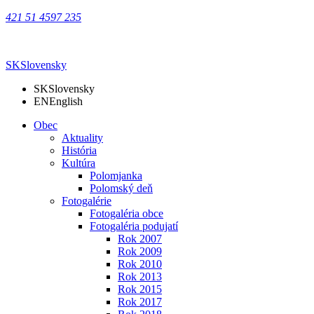
421 51 4597 235
SK
Slovensky
SK
Slovensky
EN
English
Obec
Aktuality
História
Kultúra
Polomjanka
Polomský deň
Fotogalérie
Fotogaléria obce
Fotogaléria podujatí
Rok 2007
Rok 2009
Rok 2010
Rok 2013
Rok 2015
Rok 2017