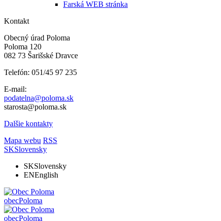
Farská WEB stránka
Kontakt
Obecný úrad Poloma
Poloma 120
082 73 Šarišské Dravce
Telefón: 051/45 97 235
E-mail:
podatelna@poloma.sk
starosta@poloma.sk
Dalšie kontakty
Mapa webu
RSS
SK
Slovensky
SK
Slovensky
EN
English
obec
Poloma
obec
Poloma