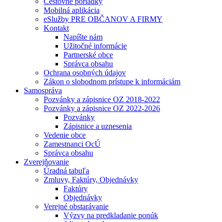
Cestovné poriadky
Mobilná aplikácia
eSlužby PRE OBČANOV A FIRMY
Kontakt
Napíšte nám
Užitočné informácie
Partnerské obce
Správca obsahu
Ochrana osobných údajov
Zákon o slobodnom prístupe k informáciám
Samospráva
Pozvánky a zápisnice OZ 2018-2022
Pozvánky a zápisnice OZ 2022-2026
Pozvánky
Zápisnice a uznesenia
Vedenie obce
Zamestnanci OcÚ
Správca obsahu
Zverejňovanie
Úradná tabuľa
Zmluvy, Faktúry, Objednávky
Faktúry
Objednávky
Verejné obstarávanie
Výzvy na predkladanie ponúk