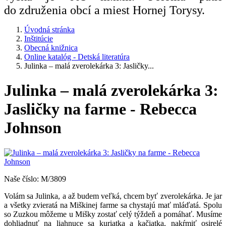
do združenia obcí a miest Hornej Torysy.
Úvodná stránka
Inštitúcie
Obecná knižnica
Online katalóg - Detská literatúra
Julinka – malá zverolekárka 3: Jasličky...
Julinka – malá zverolekárka 3:
Jasličky na farme - Rebecca
Johnson
Naše číslo: M/3809
Volám sa Julinka, a až budem veľká, chcem byť zverolekárka. Je jar
a všetky zvieratá na Miškinej farme sa chystajú mať mláďatá. Spolu
so Zuzkou môžeme u Mišky zostať celý týždeň a pomáhať. Musíme
dohliadnuť na liahnuce sa kuriatka a kačiatka, nakŕmiť osirelé