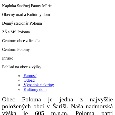
Kaplnka Snežnej Panny Márie
Obecný úrad a Kultúrny dom
Denný stacionár Poloma
ZŠ s MŠ Poloma
Centrum obce z lietadla
Centrum Polomy
Ihrisko
Pohľad na obec z výšky
Farnosť
Odpad
Výpadok elektriny
Kultúrny dom
Obec Poloma je jedna z najvyššie
položených obcí v Šariši. Naša nadmorská
výška je 605 m.n.m. Poloma patrí