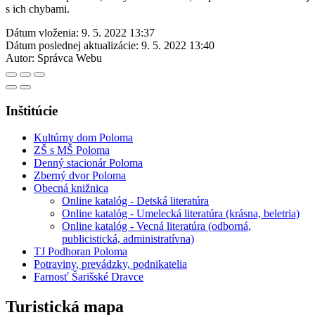
s ich chybami.
Dátum vloženia:
9. 5. 2022 13:37
Dátum poslednej aktualizácie:
9. 5. 2022 13:40
Autor:
Správca Webu
Inštitúcie
Kultúrny dom Poloma
ZŠ s MŠ Poloma
Denný stacionár Poloma
Zberný dvor Poloma
Obecná knižnica
Online katalóg - Detská literatúra
Online katalóg - Umelecká literatúra (krásna, beletria)
Online katalóg - Vecná literatúra (odborná,
publicistická, administratívna)
TJ Podhoran Poloma
Potraviny, prevádzky, podnikatelia
Farnosť Šarišské Dravce
Turistická mapa