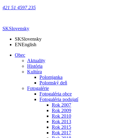
421 51 4597 235
SK
Slovensky
SK
Slovensky
EN
English
Obec
Aktuality
História
Kultúra
Polomjanka
Polomský deň
Fotogalérie
Fotogaléria obce
Fotogaléria podujatí
Rok 2007
Rok 2009
Rok 2010
Rok 2013
Rok 2015
Rok 2017