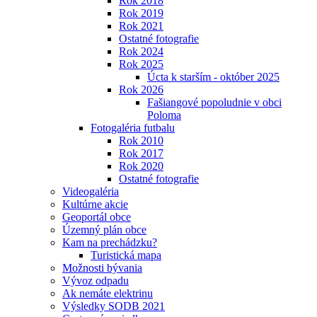
Rok 2018
Rok 2019
Rok 2021
Ostatné fotografie
Rok 2024
Rok 2025
Úcta k starším - október 2025
Rok 2026
Fašiangové popoludnie v obci
Poloma
Fotogaléria futbalu
Rok 2010
Rok 2017
Rok 2020
Ostatné fotografie
Videogaléria
Kultúrne akcie
Geoportál obce
Územný plán obce
Kam na prechádzku?
Turistická mapa
Možnosti bývania
Vývoz odpadu
Ak nemáte elektrinu
Výsledky SODB 2021