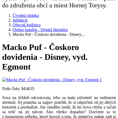
do združenia obcí a miest Hornej Torysy.
Úvodná stránka
Inštitúcie
Obecná knižnica
Online katalóg - Detská literatúra
Macko Puf - Čoskoro dovidenia - Disney,...
Macko Puf - Čoskoro
dovidenia - Disney, vyd.
Egmont
Naše číslo: M/4035
Sova na týždeň odcestovala, lebo sa mala zúčastniť na rodinnom
stretnutí. Jej priatelia sa najprv potešili, že si odpočinú od jej dlhých
historiek a prednášok. Ale onedlho zistili, že im Sova chýba a začali
sa tešiť na jej návrat. Ako všetko dopadne? Dozviete sa to
v humornom príbehu, ktorý hovorí o tom, že priateľov máme radi aj