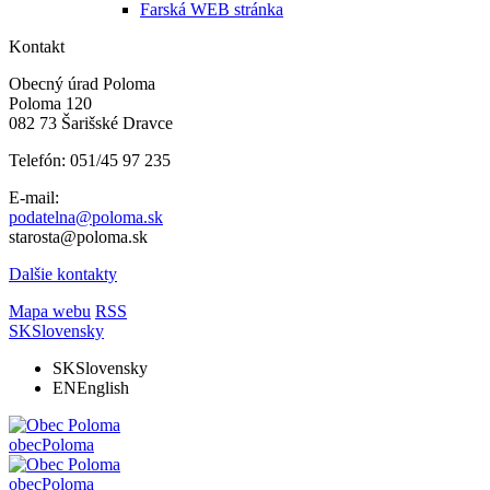
Farská WEB stránka
Kontakt
Obecný úrad Poloma
Poloma 120
082 73 Šarišské Dravce
Telefón: 051/45 97 235
E-mail:
podatelna@poloma.sk
starosta@poloma.sk
Dalšie kontakty
Mapa webu
RSS
SK
Slovensky
SK
Slovensky
EN
English
obec
Poloma
obec
Poloma