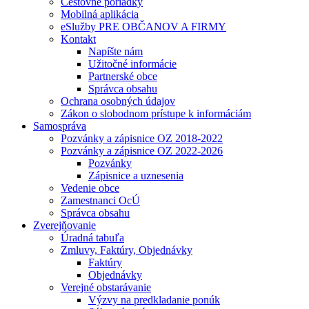
Cestovné poriadky
Mobilná aplikácia
eSlužby PRE OBČANOV A FIRMY
Kontakt
Napíšte nám
Užitočné informácie
Partnerské obce
Správca obsahu
Ochrana osobných údajov
Zákon o slobodnom prístupe k informáciám
Samospráva
Pozvánky a zápisnice OZ 2018-2022
Pozvánky a zápisnice OZ 2022-2026
Pozvánky
Zápisnice a uznesenia
Vedenie obce
Zamestnanci OcÚ
Správca obsahu
Zverejňovanie
Úradná tabuľa
Zmluvy, Faktúry, Objednávky
Faktúry
Objednávky
Verejné obstarávanie
Výzvy na predkladanie ponúk