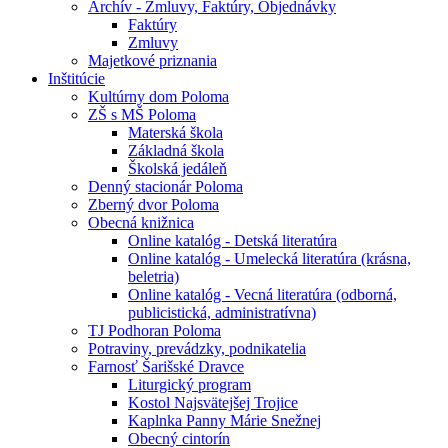
Archív - Zmluvy, Faktúry, Objednávky
Faktúry
Zmluvy
Majetkové priznania
Inštitúcie
Kultúrny dom Poloma
ZŠ s MŠ Poloma
Materská škola
Základná škola
Školská jedáleň
Denný stacionár Poloma
Zberný dvor Poloma
Obecná knižnica
Online katalóg - Detská literatúra
Online katalóg - Umelecká literatúra (krásna,
beletria)
Online katalóg - Vecná literatúra (odborná,
publicistická, administratívna)
TJ Podhoran Poloma
Potraviny, prevádzky, podnikatelia
Farnosť Šarišské Dravce
Liturgický program
Kostol Najsvätejšej Trojice
Kaplnka Panny Márie Snežnej
Obecný cintorín