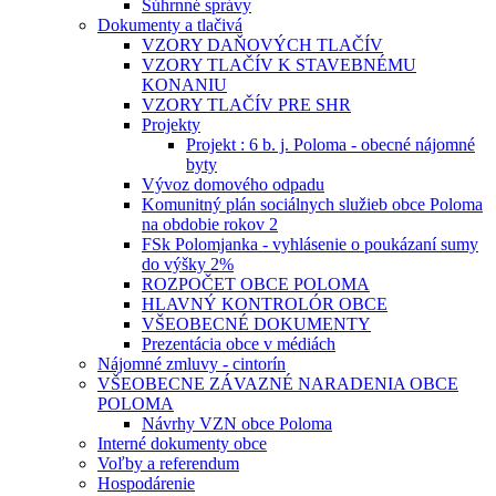
Súhrnné správy
Dokumenty a tlačivá
VZORY DAŇOVÝCH TLAČÍV
VZORY TLAČÍV K STAVEBNÉMU
KONANIU
VZORY TLAČÍV PRE SHR
Projekty
Projekt : 6 b. j. Poloma - obecné nájomné
byty
Vývoz domového odpadu
Komunitný plán sociálnych služieb obce Poloma
na obdobie rokov 2
FSk Polomjanka - vyhlásenie o poukázaní sumy
do výšky 2%
ROZPOČET OBCE POLOMA
HLAVNÝ KONTROLÓR OBCE
VŠEOBECNÉ DOKUMENTY
Prezentácia obce v médiách
Nájomné zmluvy - cintorín
VŠEOBECNE ZÁVAZNÉ NARADENIA OBCE
POLOMA
Návrhy VZN obce Poloma
Interné dokumenty obce
Voľby a referendum
Hospodárenie