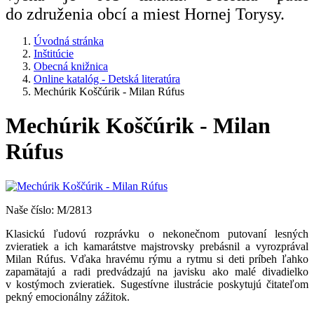
do združenia obcí a miest Hornej Torysy.
Úvodná stránka
Inštitúcie
Obecná knižnica
Online katalóg - Detská literatúra
Mechúrik Koščúrik - Milan Rúfus
Mechúrik Koščúrik - Milan
Rúfus
Naše číslo: M/2813
Klasickú ľudovú rozprávku o nekonečnom putovaní lesných
zvieratiek a ich kamarátstve majstrovsky prebásnil a vyrozprával
Milan Rúfus. Vďaka hravému rýmu a rytmu si deti príbeh ľahko
zapamätajú a radi predvádzajú na javisku ako malé divadielko
v kostýmoch zvieratiek. Sugestívne ilustrácie poskytujú čitateľom
pekný emocionálny zážitok.