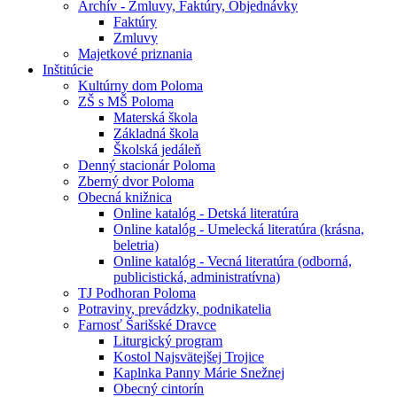
Archív - Zmluvy, Faktúry, Objednávky
Faktúry
Zmluvy
Majetkové priznania
Inštitúcie
Kultúrny dom Poloma
ZŠ s MŠ Poloma
Materská škola
Základná škola
Školská jedáleň
Denný stacionár Poloma
Zberný dvor Poloma
Obecná knižnica
Online katalóg - Detská literatúra
Online katalóg - Umelecká literatúra (krásna,
beletria)
Online katalóg - Vecná literatúra (odborná,
publicistická, administratívna)
TJ Podhoran Poloma
Potraviny, prevádzky, podnikatelia
Farnosť Šarišské Dravce
Liturgický program
Kostol Najsvätejšej Trojice
Kaplnka Panny Márie Snežnej
Obecný cintorín