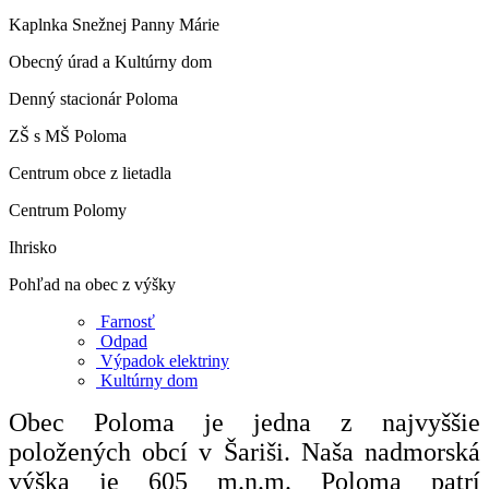
Kaplnka Snežnej Panny Márie
Obecný úrad a Kultúrny dom
Denný stacionár Poloma
ZŠ s MŠ Poloma
Centrum obce z lietadla
Centrum Polomy
Ihrisko
Pohľad na obec z výšky
Farnosť
Odpad
Výpadok elektriny
Kultúrny dom
Obec Poloma je jedna z najvyššie
položených obcí v Šariši. Naša nadmorská
výška je 605 m.n.m. Poloma patrí