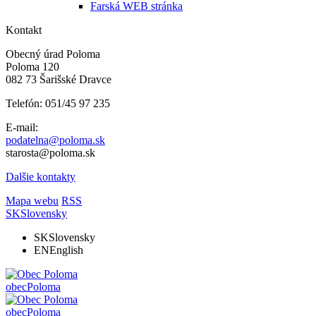
Farská WEB stránka
Kontakt
Obecný úrad Poloma
Poloma 120
082 73 Šarišské Dravce
Telefón: 051/45 97 235
E-mail:
podatelna@poloma.sk
starosta@poloma.sk
Dalšie kontakty
Mapa webu
RSS
SK
Slovensky
SK
Slovensky
EN
English
obec
Poloma
obec
Poloma