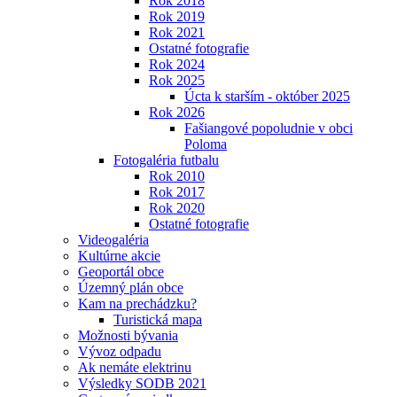
Rok 2018
Rok 2019
Rok 2021
Ostatné fotografie
Rok 2024
Rok 2025
Úcta k starším - október 2025
Rok 2026
Fašiangové popoludnie v obci
Poloma
Fotogaléria futbalu
Rok 2010
Rok 2017
Rok 2020
Ostatné fotografie
Videogaléria
Kultúrne akcie
Geoportál obce
Územný plán obce
Kam na prechádzku?
Turistická mapa
Možnosti bývania
Vývoz odpadu
Ak nemáte elektrinu
Výsledky SODB 2021