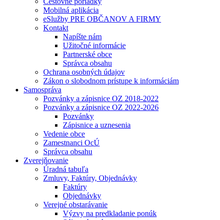
Cestovné poriadky
Mobilná aplikácia
eSlužby PRE OBČANOV A FIRMY
Kontakt
Napíšte nám
Užitočné informácie
Partnerské obce
Správca obsahu
Ochrana osobných údajov
Zákon o slobodnom prístupe k informáciám
Samospráva
Pozvánky a zápisnice OZ 2018-2022
Pozvánky a zápisnice OZ 2022-2026
Pozvánky
Zápisnice a uznesenia
Vedenie obce
Zamestnanci OcÚ
Správca obsahu
Zverejňovanie
Úradná tabuľa
Zmluvy, Faktúry, Objednávky
Faktúry
Objednávky
Verejné obstarávanie
Výzvy na predkladanie ponúk