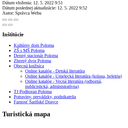
Dátum vloženia:
12. 5. 2022 9:51
Dátum poslednej aktualizácie:
12. 5. 2022 9:52
Autor:
Správca Webu
Inštitúcie
Kultúrny dom Poloma
ZŠ s MŠ Poloma
Denný stacionár Poloma
Zberný dvor Poloma
Obecná knižnica
Online katalóg - Detská literatúra
Online katalóg - Umelecká literatúra (krásna, beletria)
Online katalóg - Vecná literatúra (odborná,
publicistická, administratívna)
TJ Podhoran Poloma
Potraviny, prevádzky, podnikatelia
Farnosť Šarišské Dravce
Turistická mapa