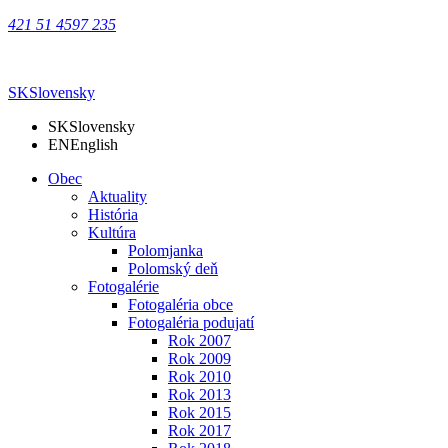
421 51 4597 235
SK
Slovensky
SK
Slovensky
EN
English
Obec
Aktuality
História
Kultúra
Polomjanka
Polomský deň
Fotogalérie
Fotogaléria obce
Fotogaléria podujatí
Rok 2007
Rok 2009
Rok 2010
Rok 2013
Rok 2015
Rok 2017