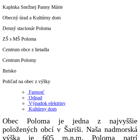
Kaplnka Snežnej Panny Márie
Obecný úrad a Kultúrny dom
Denný stacionár Poloma
ZŠ s MŠ Poloma
Centrum obce z lietadla
Centrum Polomy
Ihrisko
Pohľad na obec z výšky
Farnosť
Odpad
Výpadok elektriny
Kultúrny dom
Obec Poloma je jedna z najvyššie
položených obcí v Šariši. Naša nadmorská
výška je 605 m.n.m. Poloma patrí