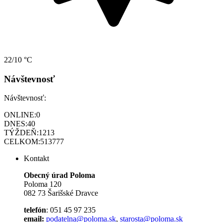
22/10 °C
Návštevnosť
Návštevnosť:
ONLINE:
0
DNES:
40
TÝŽDEŇ:
1213
CELKOM:
513777
Kontakt
Obecný úrad Poloma
Poloma 120
082 73 Šarišské Dravce
telefón
: 051 45 97 235
email:
podatelna@poloma.sk
,
starosta@poloma.sk