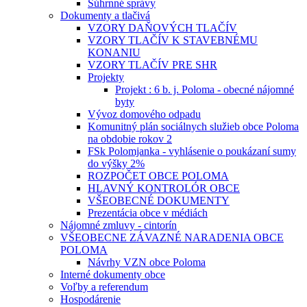
Súhrnné správy
Dokumenty a tlačivá
VZORY DAŇOVÝCH TLAČÍV
VZORY TLAČÍV K STAVEBNÉMU
KONANIU
VZORY TLAČÍV PRE SHR
Projekty
Projekt : 6 b. j. Poloma - obecné nájomné
byty
Vývoz domového odpadu
Komunitný plán sociálnych služieb obce Poloma
na obdobie rokov 2
FSk Polomjanka - vyhlásenie o poukázaní sumy
do výšky 2%
ROZPOČET OBCE POLOMA
HLAVNÝ KONTROLÓR OBCE
VŠEOBECNÉ DOKUMENTY
Prezentácia obce v médiách
Nájomné zmluvy - cintorín
VŠEOBECNE ZÁVAZNÉ NARADENIA OBCE
POLOMA
Návrhy VZN obce Poloma
Interné dokumenty obce
Voľby a referendum
Hospodárenie