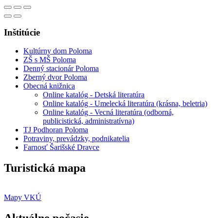
Inštitúcie
Kultúrny dom Poloma
ZŠ s MŠ Poloma
Denný stacionár Poloma
Zberný dvor Poloma
Obecná knižnica
Online katalóg - Detská literatúra
Online katalóg - Umelecká literatúra (krásna, beletria)
Online katalóg - Vecná literatúra (odborná,
publicistická, administratívna)
TJ Podhoran Poloma
Potraviny, prevádzky, podnikatelia
Farnosť Šarišské Dravce
Turistická mapa
Mapy VKÚ