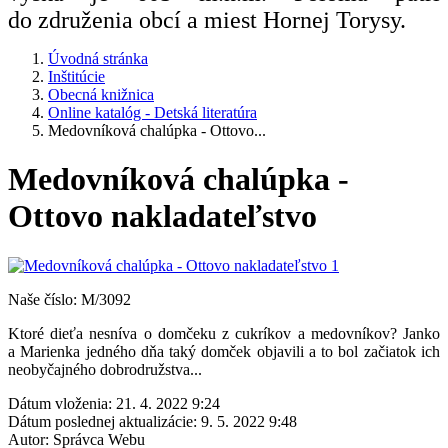
do združenia obcí a miest Hornej Torysy.
Úvodná stránka
Inštitúcie
Obecná knižnica
Online katalóg - Detská literatúra
Medovníková chalúpka - Ottovo...
Medovníková chalúpka -
Ottovo nakladateľstvo
Naše číslo: M/3092
Ktoré dieťa nesníva o domčeku z cukríkov a medovníkov? Janko
a Marienka jedného dňa taký domček objavili a to bol začiatok ich
neobyčajného dobrodružstva...
Dátum vloženia:
21. 4. 2022 9:24
Dátum poslednej aktualizácie:
9. 5. 2022 9:48
Autor:
Správca Webu