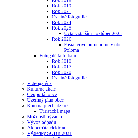
Rok 2018
Rok 2019
Rok 2021
Ostatné fotografie
Rok 2024
Rok 2025
Úcta k starším - október 2025
Rok 2026
Fašiangové popoludnie v obci
Poloma
Fotogaléria futbalu
Rok 2010
Rok 2017
Rok 2020
Ostatné fotografie
Videogaléria
Kultúrne akcie
Geoportál obce
Územný plán obce
Kam na prechádzku?
Turistická mapa
Možnosti bývania
Vývoz odpadu
Ak nemáte elektrinu
Výsledky SODB 2021