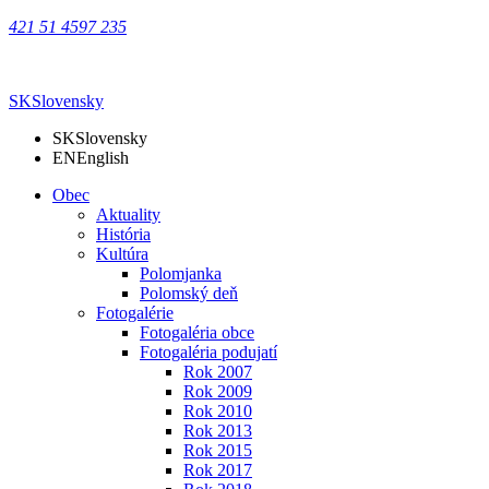
421 51 4597 235
SK
Slovensky
SK
Slovensky
EN
English
Obec
Aktuality
História
Kultúra
Polomjanka
Polomský deň
Fotogalérie
Fotogaléria obce
Fotogaléria podujatí
Rok 2007
Rok 2009
Rok 2010
Rok 2013
Rok 2015
Rok 2017