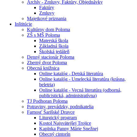
Archív - Zmluvy, Faktúry, Objednávky
Faktúry
Zmluvy
Majetkové priznania
Inštitúcie
Kultúrny dom Poloma
ZŠ s MŠ Poloma
Materská škola
Základná škola
Školská jedáleň
Denný stacionár Poloma
Zberný dvor Poloma
Obecná knižnica
Online katalóg - Detská literatúra
Online katalóg - Umelecká literatúra (krásna,
beletria)
Online katalóg - Vecná literatúra (odborná,
publicistická, administratívna)
TJ Podhoran Poloma
Potraviny, prevádzky, podnikatelia
Farnosť Šarišské Dravce
Liturgický program
Kostol Najsvätejšej Trojice
Kaplnka Panny Márie Snežnej
Obecný cintorín