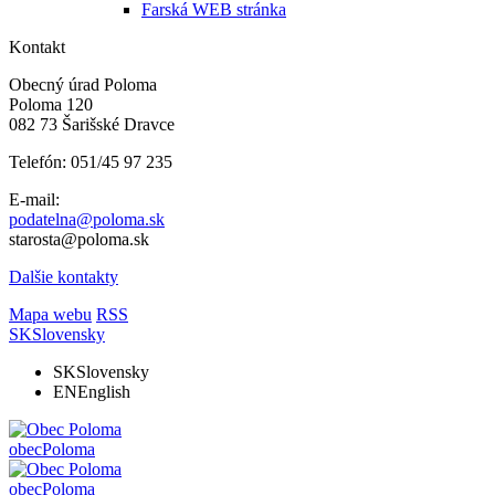
Farská WEB stránka
Kontakt
Obecný úrad Poloma
Poloma 120
082 73 Šarišské Dravce
Telefón: 051/45 97 235
E-mail:
podatelna@poloma.sk
starosta@poloma.sk
Dalšie kontakty
Mapa webu
RSS
SK
Slovensky
SK
Slovensky
EN
English
obec
Poloma
obec
Poloma