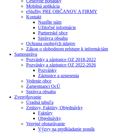
Cestovné poriadky
Mobilná aplikácia
eSlužby PRE OBČANOV A FIRMY
Kontakt
Napíšte nám
Užitočné informácie
Partnerské obce
Správca obsahu
Ochrana osobných údajov
Zákon o slobodnom prístupe k informáciám
Samospráva
Pozvánky a zápisnice OZ 2018-2022
Pozvánky a zápisnice OZ 2022-2026
Pozvánky
Zápisnice a uznesenia
Vedenie obce
Zamestnanci OcÚ
Správca obsahu
Zverejňovanie
Úradná tabuľa
Zmluvy, Faktúry, Objednávky
Faktúry
Objednávky
Verejné obstarávanie
Výzvy na predkladanie ponúk