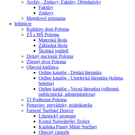
Archív - Zmluvy, Faktúry, Objednávky
Faktúry
Zmluvy
Majetkové priznania
Inštitúcie
Kultúrny dom Poloma
ZŠ s MŠ Poloma
Materská škola
Základná škola
Školská jedáleň
Denný stacionár Poloma
Zberný dvor Poloma
Obecná knižnica
Online katalóg - Detská literatúra
Online katalóg - Umelecká literatúra (krásna,
beletria)
Online katalóg - Vecná literatúra (odborná,
publicistická, administratívna)
TJ Podhoran Poloma
Potraviny, prevádzky, podnikatelia
Farnosť Šarišské Dravce
Liturgický program
Kostol Najsvätejšej Trojice
Kaplnka Panny Márie Snežnej
Obecný cintorín