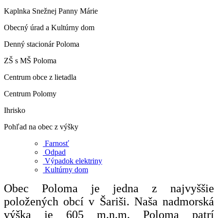
Kaplnka Snežnej Panny Márie
Obecný úrad a Kultúrny dom
Denný stacionár Poloma
ZŠ s MŠ Poloma
Centrum obce z lietadla
Centrum Polomy
Ihrisko
Pohľad na obec z výšky
Farnosť
Odpad
Výpadok elektriny
Kultúrny dom
Obec Poloma je jedna z najvyššie
položených obcí v Šariši. Naša nadmorská
výška je 605 m.n.m. Poloma patrí