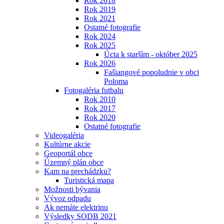
Rok 2018
Rok 2019
Rok 2021
Ostatné fotografie
Rok 2024
Rok 2025
Úcta k starším - október 2025
Rok 2026
Fašiangové popoludnie v obci
Poloma
Fotogaléria futbalu
Rok 2010
Rok 2017
Rok 2020
Ostatné fotografie
Videogaléria
Kultúrne akcie
Geoportál obce
Územný plán obce
Kam na prechádzku?
Turistická mapa
Možnosti bývania
Vývoz odpadu
Ak nemáte elektrinu
Výsledky SODB 2021