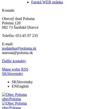
Farská WEB stránka
Kontakt
Obecný úrad Poloma
Poloma 120
082 73 Šarišské Dravce
Telefón: 051/45 97 235
E-mail:
podatelna@poloma.sk
starosta@poloma.sk
Dalšie kontakty
Mapa webu
RSS
SK
Slovensky
SK
Slovensky
EN
English
obec
Poloma
obec
Poloma