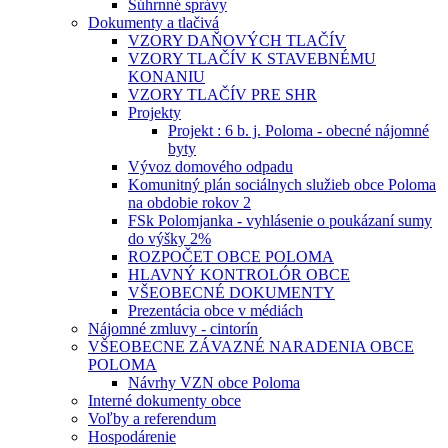
Súhrnné správy
Dokumenty a tlačivá
VZORY DAŇOVÝCH TLAČÍV
VZORY TLAČÍV K STAVEBNÉMU
KONANIU
VZORY TLAČÍV PRE SHR
Projekty
Projekt : 6 b. j. Poloma - obecné nájomné
byty
Vývoz domového odpadu
Komunitný plán sociálnych služieb obce Poloma
na obdobie rokov 2
FSk Polomjanka - vyhlásenie o poukázaní sumy
do výšky 2%
ROZPOČET OBCE POLOMA
HLAVNÝ KONTROLÓR OBCE
VŠEOBECNÉ DOKUMENTY
Prezentácia obce v médiách
Nájomné zmluvy - cintorín
VŠEOBECNE ZÁVAZNÉ NARADENIA OBCE
POLOMA
Návrhy VZN obce Poloma
Interné dokumenty obce
Voľby a referendum
Hospodárenie