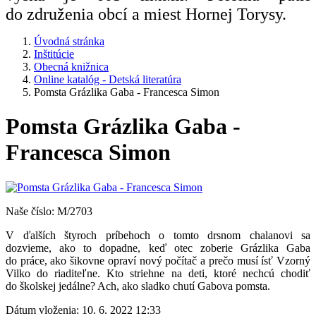
do združenia obcí a miest Hornej Torysy.
Úvodná stránka
Inštitúcie
Obecná knižnica
Online katalóg - Detská literatúra
Pomsta Grázlika Gaba - Francesca Simon
Pomsta Grázlika Gaba -
Francesca Simon
Naše číslo: M/2703
V ďalších štyroch príbehoch o tomto drsnom chalanovi sa
dozvieme, ako to dopadne, keď otec zoberie Grázlika Gaba
do práce, ako šikovne opraví nový počítač a prečo musí ísť Vzorný
Vilko do riaditeľne. Kto striehne na deti, ktoré nechcú chodiť
do školskej jedálne? Ach, ako sladko chutí Gabova pomsta.
Dátum vloženia:
10. 6. 2022 12:33