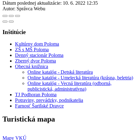
Dátum poslednej aktualizácie:
10. 6. 2022 12:35
Autor:
Správca Webu
Inštitúcie
Kultúrny dom Poloma
ZŠ s MŠ Poloma
Denný stacionár Poloma
Zberný dvor Poloma
Obecná knižnica
Online katalóg - Detská literatúra
Online katalóg - Umelecká literatúra (krásna, beletria)
Online katalóg - Vecná literatúra (odborná,
publicistická, administratívna)
TJ Podhoran Poloma
Potraviny, prevádzky, podnikatelia
Farnosť Šarišské Dravce
Turistická mapa
Mapy VKÚ