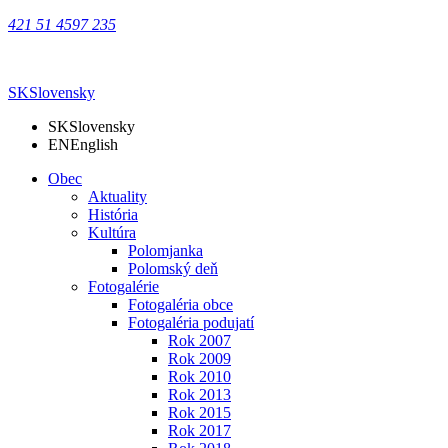
421 51 4597 235
SK
Slovensky
SK
Slovensky
EN
English
Obec
Aktuality
História
Kultúra
Polomjanka
Polomský deň
Fotogalérie
Fotogaléria obce
Fotogaléria podujatí
Rok 2007
Rok 2009
Rok 2010
Rok 2013
Rok 2015
Rok 2017