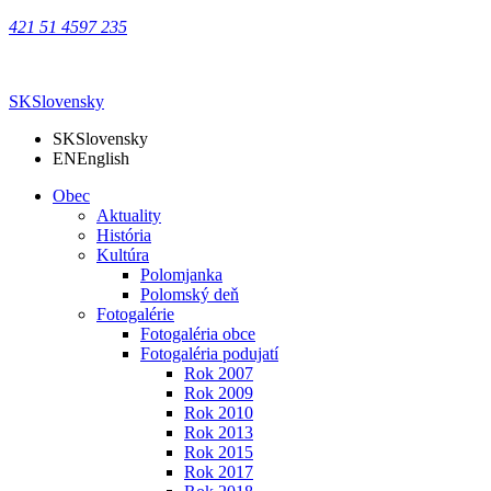
421 51 4597 235
SK
Slovensky
SK
Slovensky
EN
English
Obec
Aktuality
História
Kultúra
Polomjanka
Polomský deň
Fotogalérie
Fotogaléria obce
Fotogaléria podujatí
Rok 2007
Rok 2009
Rok 2010
Rok 2013
Rok 2015
Rok 2017