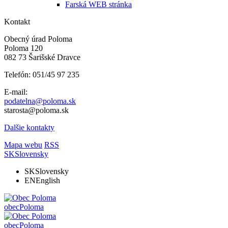
Farská WEB stránka
Kontakt
Obecný úrad Poloma
Poloma 120
082 73 Šarišské Dravce
Telefón: 051/45 97 235
E-mail:
podatelna@poloma.sk
starosta@poloma.sk
Dalšie kontakty
Mapa webu
RSS
SK
Slovensky
SK
Slovensky
EN
English
obec
Poloma
obec
Poloma