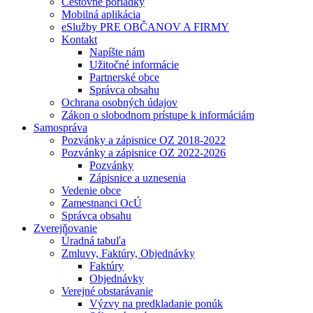
Cestovné poriadky
Mobilná aplikácia
eSlužby PRE OBČANOV A FIRMY
Kontakt
Napíšte nám
Užitočné informácie
Partnerské obce
Správca obsahu
Ochrana osobných údajov
Zákon o slobodnom prístupe k informáciám
Samospráva
Pozvánky a zápisnice OZ 2018-2022
Pozvánky a zápisnice OZ 2022-2026
Pozvánky
Zápisnice a uznesenia
Vedenie obce
Zamestnanci OcÚ
Správca obsahu
Zverejňovanie
Úradná tabuľa
Zmluvy, Faktúry, Objednávky
Faktúry
Objednávky
Verejné obstarávanie
Výzvy na predkladanie ponúk