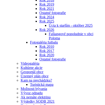
Rok 2018
Rok 2019
Rok 2021
Ostatné fotografie
Rok 2024
Rok 2025
Úcta k starším - október 2025
Rok 2026
Fašiangové popoludnie v obci
Poloma
Fotogaléria futbalu
Rok 2010
Rok 2017
Rok 2020
Ostatné fotografie
Videogaléria
Kultúrne akcie
Geoportál obce
Územný plán obce
Kam na prechádzku?
Turistická mapa
Možnosti bývania
Vývoz odpadu
Ak nemáte elektrinu
Výsledky SODB 2021