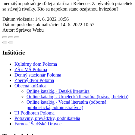
medzitým pokračuje ďalej a darí sa i Rebecce. Z bývalých priateliek
sa stávajú rivalky. Kto sa napokon stane ozajstnou hviezdou?
Dátum vloženia:
14. 6. 2022 10:56
Dátum poslednej aktualizácie:
14. 6. 2022 10:57
Autor:
Správca Webu
Inštitúcie
Kultúrny dom Poloma
ZŠ s MŠ Poloma
Denný stacionár Poloma
Zberný dvor Poloma
Obecná knižnica
Online katalóg - Detská literatúra
Online katalóg - Umelecká literatúra (krásna, beletria)
Online katalóg - Vecná literatúra (odborná,
publicistická, administratívna)
TJ Podhoran Poloma
Potraviny, prevádzky, podnikatelia
Farnosť Šarišské Dravce