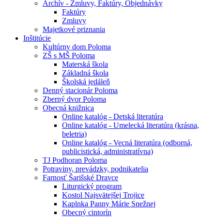
Archív - Zmluvy, Faktúry, Objednávky
Faktúry
Zmluvy
Majetkové priznania
Inštitúcie
Kultúrny dom Poloma
ZŠ s MŠ Poloma
Materská škola
Základná škola
Školská jedáleň
Denný stacionár Poloma
Zberný dvor Poloma
Obecná knižnica
Online katalóg - Detská literatúra
Online katalóg - Umelecká literatúra (krásna,
beletria)
Online katalóg - Vecná literatúra (odborná,
publicistická, administratívna)
TJ Podhoran Poloma
Potraviny, prevádzky, podnikatelia
Farnosť Šarišské Dravce
Liturgický program
Kostol Najsvätejšej Trojice
Kaplnka Panny Márie Snežnej
Obecný cintorín