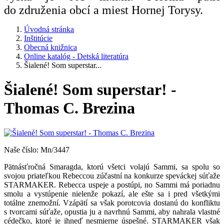
do združenia obcí a miest Hornej Torysy.
Úvodná stránka
Inštitúcie
Obecná knižnica
Online katalóg - Detská literatúra
Šialené! Som superstar...
Šialené! Som superstar! -
Thomas C. Brezina
Naše číslo: Mn/3447
Pätnásťročná Smaragda, ktorú všetci volajú Sammi, sa spolu so
svojou priateľkou Rebeccou zúčastní na konkurze speváckej súťaže
STARMAKER. Rebecca uspeje a postúpi, no Sammi má poriadnu
smolu a vystúpenie nielenže pokazí, ale ešte sa i pred všetkými
totálne znemožní. Vzápätí sa však porotcovia dostanú do konfliktu
s tvorcami súťaže, opustia ju a navrhnú Sammi, aby nahrala vlastné
cédečko, ktoré je ihneď nesmierne úspešné. STARMAKER však