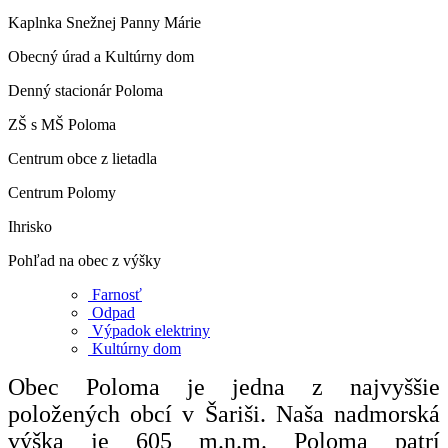
Kaplnka Snežnej Panny Márie
Obecný úrad a Kultúrny dom
Denný stacionár Poloma
ZŠ s MŠ Poloma
Centrum obce z lietadla
Centrum Polomy
Ihrisko
Pohľad na obec z výšky
Farnosť
Odpad
Výpadok elektriny
Kultúrny dom
Obec Poloma je jedna z najvyššie
položených obcí v Šariši. Naša nadmorská
výška je 605 m.n.m. Poloma patrí