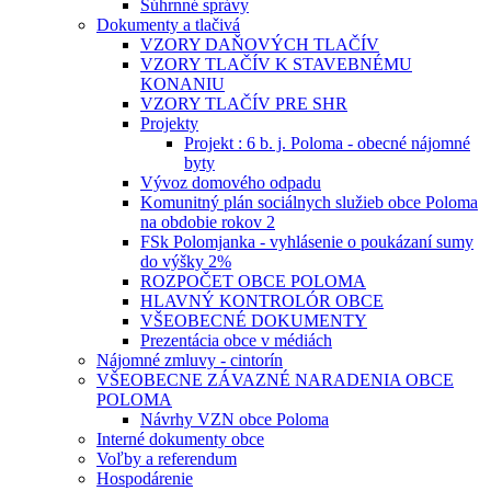
Súhrnné správy
Dokumenty a tlačivá
VZORY DAŇOVÝCH TLAČÍV
VZORY TLAČÍV K STAVEBNÉMU
KONANIU
VZORY TLAČÍV PRE SHR
Projekty
Projekt : 6 b. j. Poloma - obecné nájomné
byty
Vývoz domového odpadu
Komunitný plán sociálnych služieb obce Poloma
na obdobie rokov 2
FSk Polomjanka - vyhlásenie o poukázaní sumy
do výšky 2%
ROZPOČET OBCE POLOMA
HLAVNÝ KONTROLÓR OBCE
VŠEOBECNÉ DOKUMENTY
Prezentácia obce v médiách
Nájomné zmluvy - cintorín
VŠEOBECNE ZÁVAZNÉ NARADENIA OBCE
POLOMA
Návrhy VZN obce Poloma
Interné dokumenty obce
Voľby a referendum
Hospodárenie