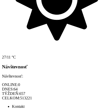
27/11 °C
Návštevnosť
Návštevnosť:
ONLINE:
0
DNES:
64
TÝŽDEŇ:
657
CELKOM:
513221
Kontakt