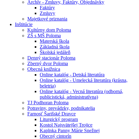
Archív - Zmluvy, Faktúry, Objednávky
Faktúry
Zmluvy
Majetkové priznania
Inštitúcie
Kultúrny dom Poloma
ZŠ s MŠ Poloma
Materská škola
Základná škola
Školská jedáleň
Denný stacionár Poloma
Zberný dvor Poloma
Obecná knižnica
Online katalóg - Detská literatúra
Online katalóg - Umelecká literatúra (krásna,
beletria)
Online katalóg - Vecná literatúra (odborná,
publicistická, administratívna)
TJ Podhoran Poloma
Potraviny, prevádzky, podnikatelia
Farnosť Šarišské Dravce
Liturgický program
Kostol Najsvätejšej Trojice
Kaplnka Panny Márie Snežnej
Obecný cintorín