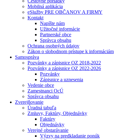
Cestovné poriadky
Mobilná aplikácia
eSlužby PRE OBČANOV A FIRMY
Kontakt
Napíšte nám
Užitočné informácie
Partnerské obce
Správca obsahu
Ochrana osobných údajov
Zákon o slobodnom prístupe k informáciám
Samospráva
Pozvánky a zápisnice OZ 2018-2022
Pozvánky a zápisnice OZ 2022-2026
Pozvánky
Zápisnice a uznesenia
Vedenie obce
Zamestnanci OcÚ
Správca obsahu
Zverejňovanie
Úradná tabuľa
Zmluvy, Faktúry, Objednávky
Faktúry
Objednávky
Verejné obstarávanie
Výzvy na predkladanie ponúk