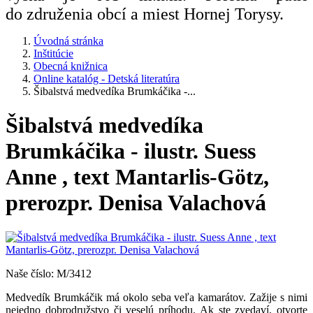
do združenia obcí a miest Hornej Torysy.
Úvodná stránka
Inštitúcie
Obecná knižnica
Online katalóg - Detská literatúra
Šibalstvá medvedíka Brumkáčika -...
Šibalstvá medvedíka
Brumkáčika - ilustr. Suess
Anne , text Mantarlis-Götz,
prerozpr. Denisa Valachová
Naše číslo: M/3412
Medvedík Brumkáčik má okolo seba veľa kamarátov. Zažije s nimi
nejedno dobrodružstvo či veselú príhodu. Ak ste zvedaví, otvorte