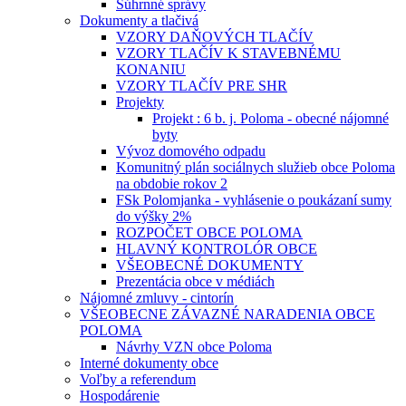
Súhrnné správy
Dokumenty a tlačivá
VZORY DAŇOVÝCH TLAČÍV
VZORY TLAČÍV K STAVEBNÉMU
KONANIU
VZORY TLAČÍV PRE SHR
Projekty
Projekt : 6 b. j. Poloma - obecné nájomné
byty
Vývoz domového odpadu
Komunitný plán sociálnych služieb obce Poloma
na obdobie rokov 2
FSk Polomjanka - vyhlásenie o poukázaní sumy
do výšky 2%
ROZPOČET OBCE POLOMA
HLAVNÝ KONTROLÓR OBCE
VŠEOBECNÉ DOKUMENTY
Prezentácia obce v médiách
Nájomné zmluvy - cintorín
VŠEOBECNE ZÁVAZNÉ NARADENIA OBCE
POLOMA
Návrhy VZN obce Poloma
Interné dokumenty obce
Voľby a referendum
Hospodárenie