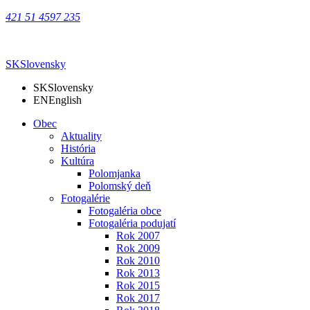
421 51 4597 235
SK
Slovensky
SK
Slovensky
EN
English
Obec
Aktuality
História
Kultúra
Polomjanka
Polomský deň
Fotogalérie
Fotogaléria obce
Fotogaléria podujatí
Rok 2007
Rok 2009
Rok 2010
Rok 2013
Rok 2015
Rok 2017