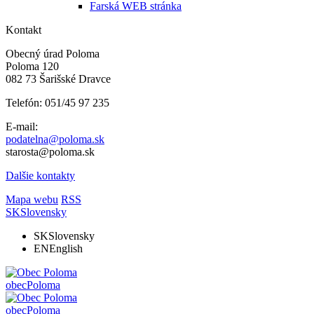
Farská WEB stránka
Kontakt
Obecný úrad Poloma
Poloma 120
082 73 Šarišské Dravce
Telefón: 051/45 97 235
E-mail:
podatelna@poloma.sk
starosta@poloma.sk
Dalšie kontakty
Mapa webu
RSS
SK
Slovensky
SK
Slovensky
EN
English
obec
Poloma
obec
Poloma