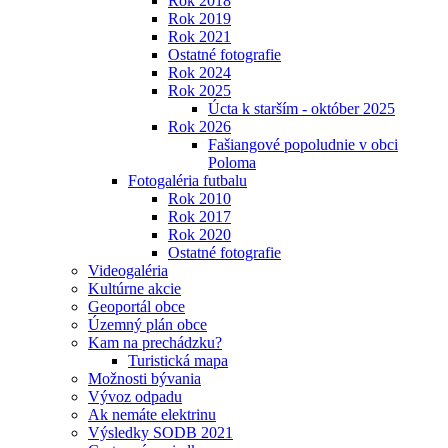
Rok 2018
Rok 2019
Rok 2021
Ostatné fotografie
Rok 2024
Rok 2025
Úcta k starším - október 2025
Rok 2026
Fašiangové popoludnie v obci
Poloma
Fotogaléria futbalu
Rok 2010
Rok 2017
Rok 2020
Ostatné fotografie
Videogaléria
Kultúrne akcie
Geoportál obce
Územný plán obce
Kam na prechádzku?
Turistická mapa
Možnosti bývania
Vývoz odpadu
Ak nemáte elektrinu
Výsledky SODB 2021