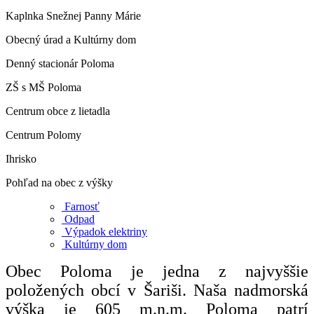
Kaplnka Snežnej Panny Márie
Obecný úrad a Kultúrny dom
Denný stacionár Poloma
ZŠ s MŠ Poloma
Centrum obce z lietadla
Centrum Polomy
Ihrisko
Pohľad na obec z výšky
Farnosť
Odpad
Výpadok elektriny
Kultúrny dom
Obec Poloma je jedna z najvyššie
položených obcí v Šariši. Naša nadmorská
výška je 605 m.n.m. Poloma patrí