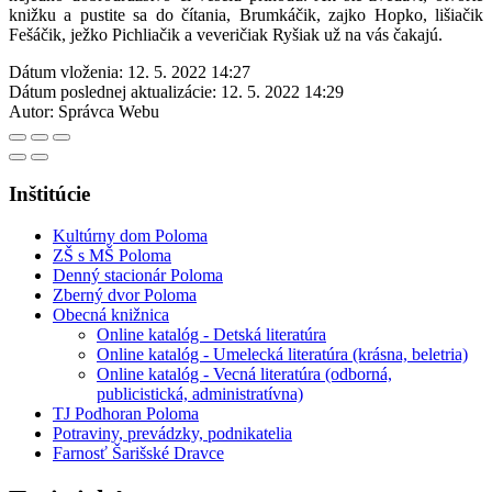
knižku a pustite sa do čítania, Brumkáčik, zajko Hopko, lišiačik
Fešáčik, ježko Pichliačik a veveričiak Ryšiak už na vás čakajú.
Dátum vloženia:
12. 5. 2022 14:27
Dátum poslednej aktualizácie:
12. 5. 2022 14:29
Autor:
Správca Webu
Inštitúcie
Kultúrny dom Poloma
ZŠ s MŠ Poloma
Denný stacionár Poloma
Zberný dvor Poloma
Obecná knižnica
Online katalóg - Detská literatúra
Online katalóg - Umelecká literatúra (krásna, beletria)
Online katalóg - Vecná literatúra (odborná,
publicistická, administratívna)
TJ Podhoran Poloma
Potraviny, prevádzky, podnikatelia
Farnosť Šarišské Dravce