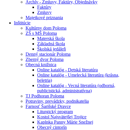
Archív - Zmluvy, Faktúry, Objednávky
Faktúry
Zmluvy
Majetkové priznania
Inštitúcie
Kultúrny dom Poloma
ZŠ s MŠ Poloma
Materská škola
Základná škola
Školská jedáleň
Denný stacionár Poloma
Zberný dvor Poloma
Obecná knižnica
Online katalóg - Detská literatúra
Online katalóg - Umelecká literatúra (krásna,
beletria)
Online katalóg - Vecná literatúra (odborná,
publicistická, administratívna)
TJ Podhoran Poloma
Potraviny, prevádzky, podnikatelia
Farnosť Šarišské Dravce
Liturgický program
Kostol Najsvätejšej Trojice
Kaplnka Panny Márie Snežnej
Obecný cintorín