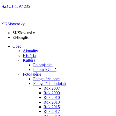
421 51 4597 235
SK
Slovensky
SK
Slovensky
EN
English
Obec
Aktuality
História
Kultúra
Polomjanka
Polomský deň
Fotogalérie
Fotogaléria obce
Fotogaléria podujatí
Rok 2007
Rok 2009
Rok 2010
Rok 2013
Rok 2015
Rok 2017