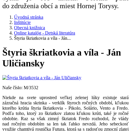
do združenia obcí a miest Hornej Torysy.
Úvodná stránka
Inštitúcie
Obecná knižnica
Online katalóg - Detská literatúra
Štyria škriatkovia a víla - Ján...
Štyria škriatkovia a víla - Ján
Uličiansky
Naše číslo: M/3532
Niekde na svete uprostred veľkej zelenej lúky existuje stará
zázračná hracia skrinka - verklík štyroch ročných období, kľukou
ktorého krútia štyria škriatkovia - Pikolo, Solário, Vento a Fredo.
Podľa toho, ktorý zo škriatkov zlatou kľukou krúti, také je ročné
obdobie. Raz sa však zimný škriatok Fredo rozhodol, že vlády
nad ročným obdobím sa len tak ľahko nevzdá. Jeho sebeckosť
využije chamtivá rosnička Futura, ktorá sa s radosťou zmocní zlatej