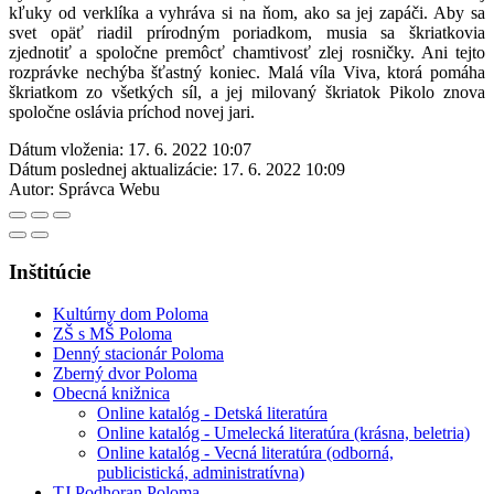
kľuky od verklíka a vyhráva si na ňom, ako sa jej zapáči. Aby sa
svet opäť riadil prírodným poriadkom, musia sa škriatkovia
zjednotiť a spoločne premôcť chamtivosť zlej rosničky. Ani tejto
rozprávke nechýba šťastný koniec. Malá víla Viva, ktorá pomáha
škriatkom zo všetkých síl, a jej milovaný škriatok Pikolo znova
spoločne oslávia príchod novej jari.
Dátum vloženia:
17. 6. 2022 10:07
Dátum poslednej aktualizácie:
17. 6. 2022 10:09
Autor:
Správca Webu
Inštitúcie
Kultúrny dom Poloma
ZŠ s MŠ Poloma
Denný stacionár Poloma
Zberný dvor Poloma
Obecná knižnica
Online katalóg - Detská literatúra
Online katalóg - Umelecká literatúra (krásna, beletria)
Online katalóg - Vecná literatúra (odborná,
publicistická, administratívna)
TJ Podhoran Poloma