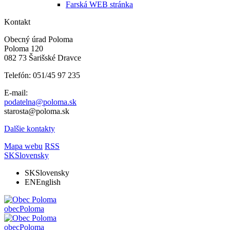
Farská WEB stránka
Kontakt
Obecný úrad Poloma
Poloma 120
082 73 Šarišské Dravce
Telefón: 051/45 97 235
E-mail:
podatelna@poloma.sk
starosta@poloma.sk
Dalšie kontakty
Mapa webu
RSS
SK
Slovensky
SK
Slovensky
EN
English
obec
Poloma
obec
Poloma