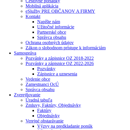
Cestovné poriadky
Mobilná aplikácia
eSlužby PRE OBČANOV A FIRMY
Kontakt
Napíšte nám
Užitočné informácie
Partnerské obce
Správca obsahu
Ochrana osobných údajov
Zákon o slobodnom prístupe k informáciám
Samospráva
Pozvánky a zápisnice OZ 2018-2022
Pozvánky a zápisnice OZ 2022-2026
Pozvánky
Zápisnice a uznesenia
Vedenie obce
Zamestnanci OcÚ
Správca obsahu
Zverejňovanie
Úradná tabuľa
Zmluvy, Faktúry, Objednávky
Faktúry
Objednávky
Verejné obstarávanie
Výzvy na predkladanie ponúk