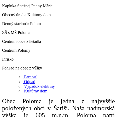
Kaplnka Snežnej Panny Márie
Obecný úrad a Kultúrny dom
Denný stacionár Poloma
ZŠ s MŠ Poloma
Centrum obce z lietadla
Centrum Polomy
Ihrisko
Pohľad na obec z výšky
Farnosť
Odpad
Výpadok elektriny
Kultúrny dom
Obec Poloma je jedna z najvyššie
položených obcí v Šariši. Naša nadmorská
výška je 605 m.n.m. Poloma patrí