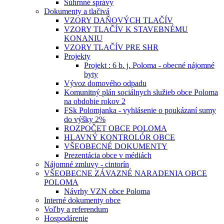
Súhrnné správy
Dokumenty a tlačivá
VZORY DAŇOVÝCH TLAČÍV
VZORY TLAČÍV K STAVEBNÉMU
KONANIU
VZORY TLAČÍV PRE SHR
Projekty
Projekt : 6 b. j. Poloma - obecné nájomné
byty
Vývoz domového odpadu
Komunitný plán sociálnych služieb obce Poloma
na obdobie rokov 2
FSk Polomjanka - vyhlásenie o poukázaní sumy
do výšky 2%
ROZPOČET OBCE POLOMA
HLAVNÝ KONTROLÓR OBCE
VŠEOBECNÉ DOKUMENTY
Prezentácia obce v médiách
Nájomné zmluvy - cintorín
VŠEOBECNE ZÁVAZNÉ NARADENIA OBCE
POLOMA
Návrhy VZN obce Poloma
Interné dokumenty obce
Voľby a referendum
Hospodárenie