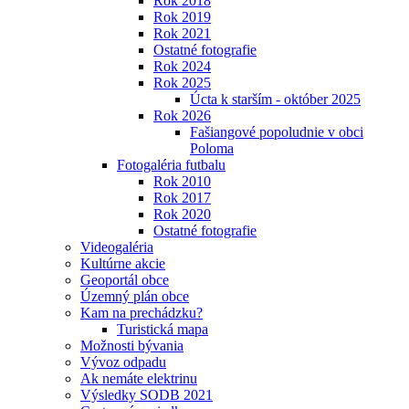
Rok 2018
Rok 2019
Rok 2021
Ostatné fotografie
Rok 2024
Rok 2025
Úcta k starším - október 2025
Rok 2026
Fašiangové popoludnie v obci
Poloma
Fotogaléria futbalu
Rok 2010
Rok 2017
Rok 2020
Ostatné fotografie
Videogaléria
Kultúrne akcie
Geoportál obce
Územný plán obce
Kam na prechádzku?
Turistická mapa
Možnosti bývania
Vývoz odpadu
Ak nemáte elektrinu
Výsledky SODB 2021