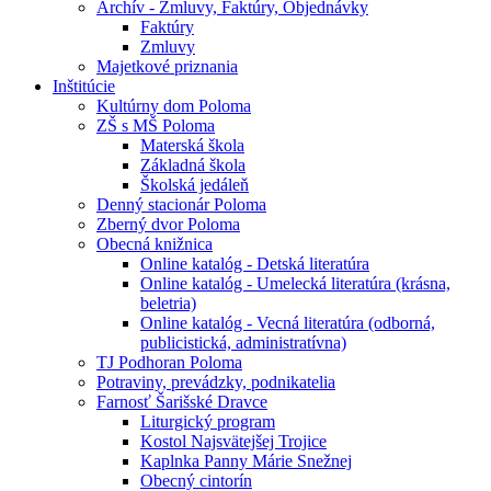
Archív - Zmluvy, Faktúry, Objednávky
Faktúry
Zmluvy
Majetkové priznania
Inštitúcie
Kultúrny dom Poloma
ZŠ s MŠ Poloma
Materská škola
Základná škola
Školská jedáleň
Denný stacionár Poloma
Zberný dvor Poloma
Obecná knižnica
Online katalóg - Detská literatúra
Online katalóg - Umelecká literatúra (krásna,
beletria)
Online katalóg - Vecná literatúra (odborná,
publicistická, administratívna)
TJ Podhoran Poloma
Potraviny, prevádzky, podnikatelia
Farnosť Šarišské Dravce
Liturgický program
Kostol Najsvätejšej Trojice
Kaplnka Panny Márie Snežnej
Obecný cintorín