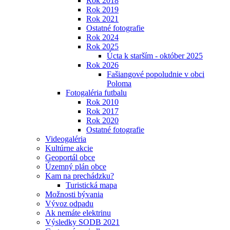
Rok 2018
Rok 2019
Rok 2021
Ostatné fotografie
Rok 2024
Rok 2025
Úcta k starším - október 2025
Rok 2026
Fašiangové popoludnie v obci
Poloma
Fotogaléria futbalu
Rok 2010
Rok 2017
Rok 2020
Ostatné fotografie
Videogaléria
Kultúrne akcie
Geoportál obce
Územný plán obce
Kam na prechádzku?
Turistická mapa
Možnosti bývania
Vývoz odpadu
Ak nemáte elektrinu
Výsledky SODB 2021