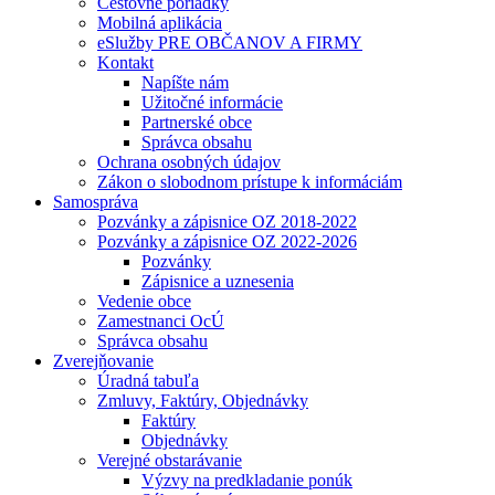
Cestovné poriadky
Mobilná aplikácia
eSlužby PRE OBČANOV A FIRMY
Kontakt
Napíšte nám
Užitočné informácie
Partnerské obce
Správca obsahu
Ochrana osobných údajov
Zákon o slobodnom prístupe k informáciám
Samospráva
Pozvánky a zápisnice OZ 2018-2022
Pozvánky a zápisnice OZ 2022-2026
Pozvánky
Zápisnice a uznesenia
Vedenie obce
Zamestnanci OcÚ
Správca obsahu
Zverejňovanie
Úradná tabuľa
Zmluvy, Faktúry, Objednávky
Faktúry
Objednávky
Verejné obstarávanie
Výzvy na predkladanie ponúk