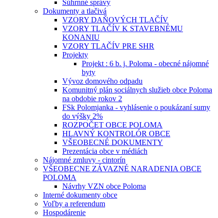
Súhrnné správy
Dokumenty a tlačivá
VZORY DAŇOVÝCH TLAČÍV
VZORY TLAČÍV K STAVEBNÉMU
KONANIU
VZORY TLAČÍV PRE SHR
Projekty
Projekt : 6 b. j. Poloma - obecné nájomné
byty
Vývoz domového odpadu
Komunitný plán sociálnych služieb obce Poloma
na obdobie rokov 2
FSk Polomjanka - vyhlásenie o poukázaní sumy
do výšky 2%
ROZPOČET OBCE POLOMA
HLAVNÝ KONTROLÓR OBCE
VŠEOBECNÉ DOKUMENTY
Prezentácia obce v médiách
Nájomné zmluvy - cintorín
VŠEOBECNE ZÁVAZNÉ NARADENIA OBCE
POLOMA
Návrhy VZN obce Poloma
Interné dokumenty obce
Voľby a referendum
Hospodárenie