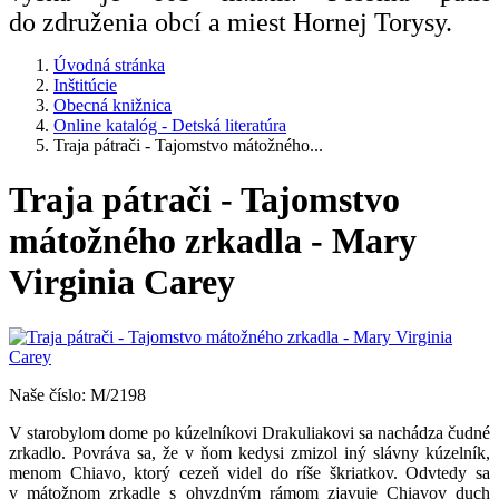
do združenia obcí a miest Hornej Torysy.
Úvodná stránka
Inštitúcie
Obecná knižnica
Online katalóg - Detská literatúra
Traja pátrači - Tajomstvo mátožného...
Traja pátrači - Tajomstvo
mátožného zrkadla - Mary
Virginia Carey
Naše číslo: M/2198
V starobylom dome po kúzelníkovi Drakuliakovi sa nachádza čudné
zrkadlo. Povráva sa, že v ňom kedysi zmizol iný slávny kúzelník,
menom Chiavo, ktorý cezeň videl do ríše škriatkov. Odvtedy sa
v mátožnom zrkadle s ohyzdným rámom zjavuje Chiavov duch