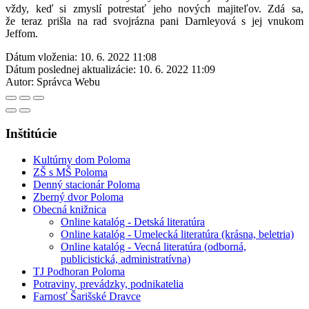
vždy, keď si zmyslí potrestať jeho nových majiteľov. Zdá sa,
že teraz prišla na rad svojrázna pani Darnleyová s jej vnukom
Jeffom.
Dátum vloženia:
10. 6. 2022 11:08
Dátum poslednej aktualizácie:
10. 6. 2022 11:09
Autor:
Správca Webu
Inštitúcie
Kultúrny dom Poloma
ZŠ s MŠ Poloma
Denný stacionár Poloma
Zberný dvor Poloma
Obecná knižnica
Online katalóg - Detská literatúra
Online katalóg - Umelecká literatúra (krásna, beletria)
Online katalóg - Vecná literatúra (odborná,
publicistická, administratívna)
TJ Podhoran Poloma
Potraviny, prevádzky, podnikatelia
Farnosť Šarišské Dravce