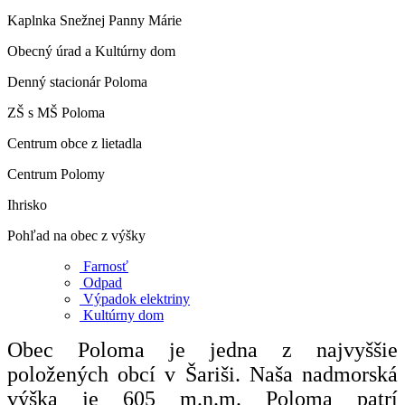
Kaplnka Snežnej Panny Márie
Obecný úrad a Kultúrny dom
Denný stacionár Poloma
ZŠ s MŠ Poloma
Centrum obce z lietadla
Centrum Polomy
Ihrisko
Pohľad na obec z výšky
Farnosť
Odpad
Výpadok elektriny
Kultúrny dom
Obec Poloma je jedna z najvyššie
položených obcí v Šariši. Naša nadmorská
výška je 605 m.n.m. Poloma patrí