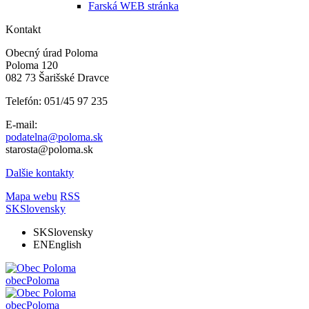
Farská WEB stránka
Kontakt
Obecný úrad Poloma
Poloma 120
082 73 Šarišské Dravce
Telefón: 051/45 97 235
E-mail:
podatelna@poloma.sk
starosta@poloma.sk
Dalšie kontakty
Mapa webu
RSS
SK
Slovensky
SK
Slovensky
EN
English
obec
Poloma
obec
Poloma