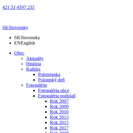
421 51 4597 235
SK
Slovensky
SK
Slovensky
EN
English
Obec
Aktuality
História
Kultúra
Polomjanka
Polomský deň
Fotogalérie
Fotogaléria obce
Fotogaléria podujatí
Rok 2007
Rok 2009
Rok 2010
Rok 2013
Rok 2015
Rok 2017