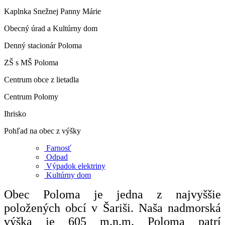
Kaplnka Snežnej Panny Márie
Obecný úrad a Kultúrny dom
Denný stacionár Poloma
ZŠ s MŠ Poloma
Centrum obce z lietadla
Centrum Polomy
Ihrisko
Pohľad na obec z výšky
Farnosť
Odpad
Výpadok elektriny
Kultúrny dom
Obec Poloma je jedna z najvyššie
položených obcí v Šariši. Naša nadmorská
výška je 605 m.n.m. Poloma patrí