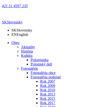
421 51 4597 235
SK
Slovensky
SK
Slovensky
EN
English
Obec
Aktuality
História
Kultúra
Polomjanka
Polomský deň
Fotogalérie
Fotogaléria obce
Fotogaléria podujatí
Rok 2007
Rok 2009
Rok 2010
Rok 2013
Rok 2015
Rok 2017