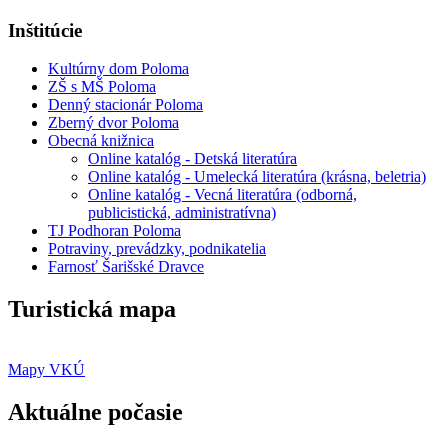
Inštitúcie
Kultúrny dom Poloma
ZŠ s MŠ Poloma
Denný stacionár Poloma
Zberný dvor Poloma
Obecná knižnica
Online katalóg - Detská literatúra
Online katalóg - Umelecká literatúra (krásna, beletria)
Online katalóg - Vecná literatúra (odborná,
publicistická, administratívna)
TJ Podhoran Poloma
Potraviny, prevádzky, podnikatelia
Farnosť Šarišské Dravce
Turistická mapa
Mapy VKÚ
Aktuálne počasie