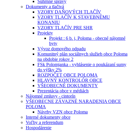
Súhrnné správy
Dokumenty a tlačivá
VZORY DAŇOVÝCH TLAČÍV
VZORY TLAČÍV K STAVEBNÉMU
KONANIU
VZORY TLAČÍV PRE SHR
Projekty
Projekt : 6 b. j. Poloma - obecné nájomné
byty
Vývoz domového odpadu
Komunitný plán sociálnych služieb obce Poloma
na obdobie rokov 2
FSk Polomjanka - vyhlásenie o poukázaní sumy
do výšky 2%
ROZPOČET OBCE POLOMA
HLAVNÝ KONTROLÓR OBCE
VŠEOBECNÉ DOKUMENTY
Prezentácia obce v médiách
Nájomné zmluvy - cintorín
VŠEOBECNE ZÁVAZNÉ NARADENIA OBCE
POLOMA
Návrhy VZN obce Poloma
Interné dokumenty obce
Voľby a referendum
Hospodárenie