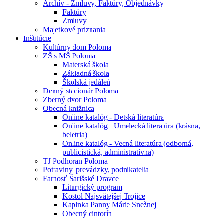
Archív - Zmluvy, Faktúry, Objednávky
Faktúry
Zmluvy
Majetkové priznania
Inštitúcie
Kultúrny dom Poloma
ZŠ s MŠ Poloma
Materská škola
Základná škola
Školská jedáleň
Denný stacionár Poloma
Zberný dvor Poloma
Obecná knižnica
Online katalóg - Detská literatúra
Online katalóg - Umelecká literatúra (krásna,
beletria)
Online katalóg - Vecná literatúra (odborná,
publicistická, administratívna)
TJ Podhoran Poloma
Potraviny, prevádzky, podnikatelia
Farnosť Šarišské Dravce
Liturgický program
Kostol Najsvätejšej Trojice
Kaplnka Panny Márie Snežnej
Obecný cintorín