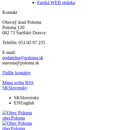
Farská WEB stránka
Kontakt
Obecný úrad Poloma
Poloma 120
082 73 Šarišské Dravce
Telefón: 051/45 97 235
E-mail:
podatelna@poloma.sk
starosta@poloma.sk
Dalšie kontakty
Mapa webu
RSS
SK
Slovensky
SK
Slovensky
EN
English
obec
Poloma
obec
Poloma