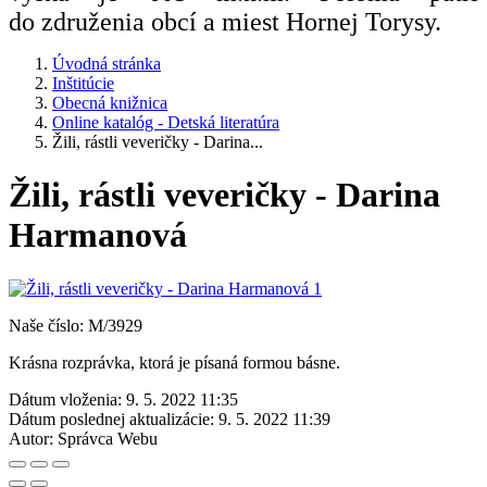
do združenia obcí a miest Hornej Torysy.
Úvodná stránka
Inštitúcie
Obecná knižnica
Online katalóg - Detská literatúra
Žili, rástli veveričky - Darina...
Žili, rástli veveričky - Darina
Harmanová
Naše číslo: M/3929
Krásna rozprávka, ktorá je písaná formou básne.
Dátum vloženia:
9. 5. 2022 11:35
Dátum poslednej aktualizácie:
9. 5. 2022 11:39
Autor:
Správca Webu