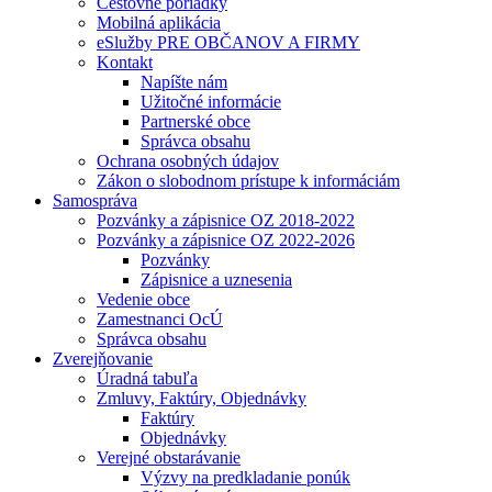
Cestovné poriadky
Mobilná aplikácia
eSlužby PRE OBČANOV A FIRMY
Kontakt
Napíšte nám
Užitočné informácie
Partnerské obce
Správca obsahu
Ochrana osobných údajov
Zákon o slobodnom prístupe k informáciám
Samospráva
Pozvánky a zápisnice OZ 2018-2022
Pozvánky a zápisnice OZ 2022-2026
Pozvánky
Zápisnice a uznesenia
Vedenie obce
Zamestnanci OcÚ
Správca obsahu
Zverejňovanie
Úradná tabuľa
Zmluvy, Faktúry, Objednávky
Faktúry
Objednávky
Verejné obstarávanie
Výzvy na predkladanie ponúk