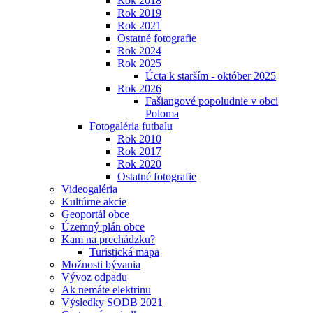
Rok 2018
Rok 2019
Rok 2021
Ostatné fotografie
Rok 2024
Rok 2025
Úcta k starším - október 2025
Rok 2026
Fašiangové popoludnie v obci
Poloma
Fotogaléria futbalu
Rok 2010
Rok 2017
Rok 2020
Ostatné fotografie
Videogaléria
Kultúrne akcie
Geoportál obce
Územný plán obce
Kam na prechádzku?
Turistická mapa
Možnosti bývania
Vývoz odpadu
Ak nemáte elektrinu
Výsledky SODB 2021