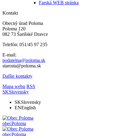
Farská WEB stránka
Kontakt
Obecný úrad Poloma
Poloma 120
082 73 Šarišské Dravce
Telefón: 051/45 97 235
E-mail:
podatelna@poloma.sk
starosta@poloma.sk
Dalšie kontakty
Mapa webu
RSS
SK
Slovensky
SK
Slovensky
EN
English
obec
Poloma
obec
Poloma