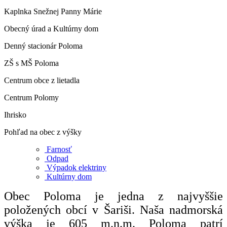
Kaplnka Snežnej Panny Márie
Obecný úrad a Kultúrny dom
Denný stacionár Poloma
ZŠ s MŠ Poloma
Centrum obce z lietadla
Centrum Polomy
Ihrisko
Pohľad na obec z výšky
Farnosť
Odpad
Výpadok elektriny
Kultúrny dom
Obec Poloma je jedna z najvyššie
položených obcí v Šariši. Naša nadmorská
výška je 605 m.n.m. Poloma patrí