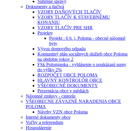
Súhrnné správy
Dokumenty a tlačivá
VZORY DAŇOVÝCH TLAČÍV
VZORY TLAČÍV K STAVEBNÉMU
KONANIU
VZORY TLAČÍV PRE SHR
Projekty
Projekt : 6 b. j. Poloma - obecné nájomné
byty
Vývoz domového odpadu
Komunitný plán sociálnych služieb obce Poloma
na obdobie rokov 2
FSk Polomjanka - vyhlásenie o poukázaní sumy
do výšky 2%
ROZPOČET OBCE POLOMA
HLAVNÝ KONTROLÓR OBCE
VŠEOBECNÉ DOKUMENTY
Prezentácia obce v médiách
Nájomné zmluvy - cintorín
VŠEOBECNE ZÁVAZNÉ NARADENIA OBCE
POLOMA
Návrhy VZN obce Poloma
Interné dokumenty obce
Voľby a referendum
Hospodárenie