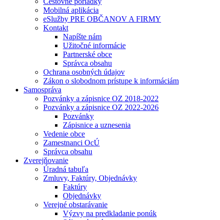
Cestovné poriadky
Mobilná aplikácia
eSlužby PRE OBČANOV A FIRMY
Kontakt
Napíšte nám
Užitočné informácie
Partnerské obce
Správca obsahu
Ochrana osobných údajov
Zákon o slobodnom prístupe k informáciám
Samospráva
Pozvánky a zápisnice OZ 2018-2022
Pozvánky a zápisnice OZ 2022-2026
Pozvánky
Zápisnice a uznesenia
Vedenie obce
Zamestnanci OcÚ
Správca obsahu
Zverejňovanie
Úradná tabuľa
Zmluvy, Faktúry, Objednávky
Faktúry
Objednávky
Verejné obstarávanie
Výzvy na predkladanie ponúk