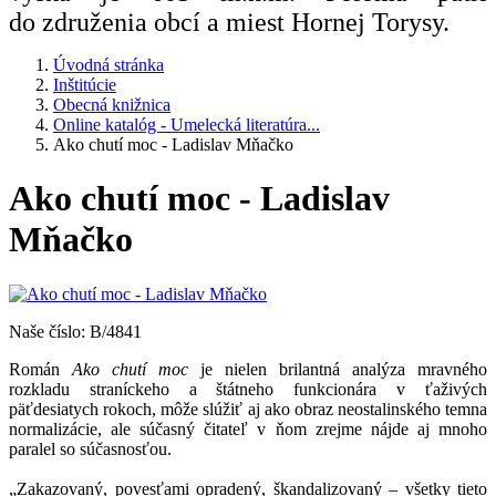
do združenia obcí a miest Hornej Torysy.
Úvodná stránka
Inštitúcie
Obecná knižnica
Online katalóg - Umelecká literatúra...
Ako chutí moc - Ladislav Mňačko
Ako chutí moc - Ladislav
Mňačko
Naše číslo: B/4841
Román
Ako chutí moc
je nielen brilantná analýza mravného
rozkladu straníckeho a štátneho funkcionára v ťaživých
päťdesiatych rokoch, môže slúžiť aj ako obraz neostalinského temna
normalizácie, ale súčasný čitateľ v ňom zrejme nájde aj mnoho
paralel so súčasnosťou.
„Zakazovaný, povesťami opradený, škandalizovaný – všetky tieto