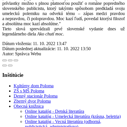
prívlastky možno s plnou platnosťou použiť o románe popredného
slovenského publicistu, ktorý takýmto spôsobom predkladá svoju
umeleckú polemiku na odvekú tému – zápas medzi pravdou
a nepravdou, či polopravdou. Moc kazí ľudí, povedal ktorýsi filozof
a absolútna moc kazí absolútne."
Tieto slová sprevádzali prvé slovenské vydanie dnes už
legendárneho diela
Ako chutí moc
.
Dátum vloženia:
11. 10. 2022 13:47
Dátum poslednej aktualizácie:
11. 10. 2022 13:50
Autor:
Správca Webu
Inštitúcie
Kultúrny dom Poloma
ZŠ s MŠ Poloma
Denný stacionár Poloma
Zberný dvor Poloma
Obecná knižnica
Online katalóg - Detská literatúra
Online katalóg - Umelecká literatúra (krásna, beletria)
Online katalóg - Vecná literatúra (odborná,
publicistická, administratívna)