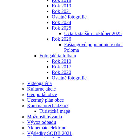
Rok 2018
Rok 2019
Rok 2021
Ostatné fotografie
Rok 2024
Rok 2025
Úcta k starším - október 2025
Rok 2026
Fašiangové popoludnie v obci
Poloma
Fotogaléria futbalu
Rok 2010
Rok 2017
Rok 2020
Ostatné fotografie
Videogaléria
Kultúrne akcie
Geoportál obce
Územný plán obce
Kam na prechádzku?
Turistická mapa
Možnosti bývania
Vývoz odpadu
Ak nemáte elektrinu
Výsledky SODB 2021