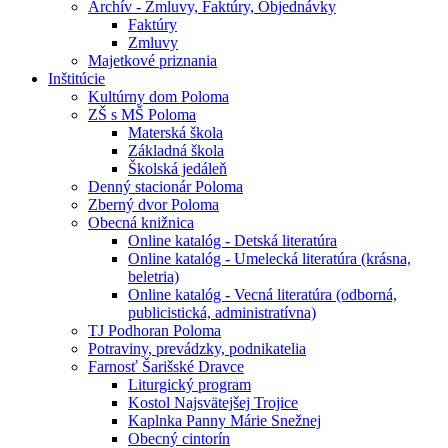
Archív - Zmluvy, Faktúry, Objednávky
Faktúry
Zmluvy
Majetkové priznania
Inštitúcie
Kultúrny dom Poloma
ZŠ s MŠ Poloma
Materská škola
Základná škola
Školská jedáleň
Denný stacionár Poloma
Zberný dvor Poloma
Obecná knižnica
Online katalóg - Detská literatúra
Online katalóg - Umelecká literatúra (krásna,
beletria)
Online katalóg - Vecná literatúra (odborná,
publicistická, administratívna)
TJ Podhoran Poloma
Potraviny, prevádzky, podnikatelia
Farnosť Šarišské Dravce
Liturgický program
Kostol Najsvätejšej Trojice
Kaplnka Panny Márie Snežnej
Obecný cintorín