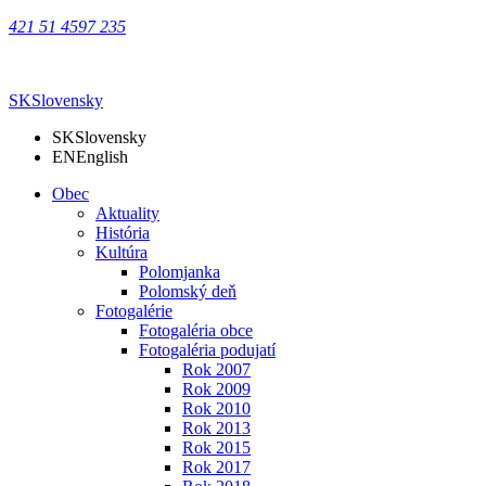
421 51 4597 235
SK
Slovensky
SK
Slovensky
EN
English
Obec
Aktuality
História
Kultúra
Polomjanka
Polomský deň
Fotogalérie
Fotogaléria obce
Fotogaléria podujatí
Rok 2007
Rok 2009
Rok 2010
Rok 2013
Rok 2015
Rok 2017