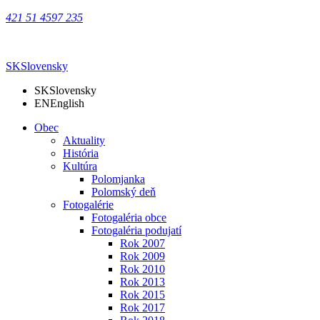
421 51 4597 235
SK
Slovensky
SK
Slovensky
EN
English
Obec
Aktuality
História
Kultúra
Polomjanka
Polomský deň
Fotogalérie
Fotogaléria obce
Fotogaléria podujatí
Rok 2007
Rok 2009
Rok 2010
Rok 2013
Rok 2015
Rok 2017