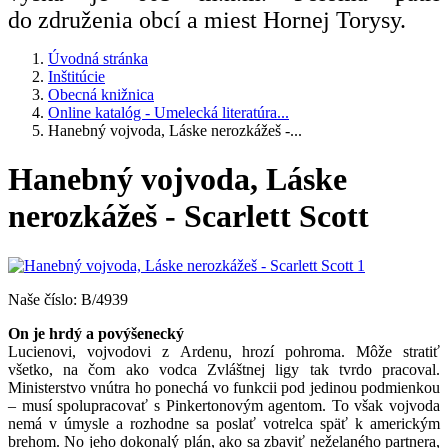
do združenia obcí a miest Hornej Torysy.
Úvodná stránka
Inštitúcie
Obecná knižnica
Online katalóg - Umelecká literatúra...
Hanebný vojvoda, Láske nerozkážeš -...
Hanebný vojvoda, Láske
nerozkážeš - Scarlett Scott
Naše číslo: B/4939
On je hrdý a povýšenecký
Lucienovi, vojvodovi z Ardenu, hrozí pohroma. Môže stratiť
všetko, na čom ako vodca Zvláštnej ligy tak tvrdo pracoval.
Ministerstvo vnútra ho ponechá vo funkcii pod jedinou podmienkou
– musí spolupracovať s Pinkertonovým agentom. To však vojvoda
nemá v úmysle a rozhodne sa poslať votrelca späť k americkým
brehom. No jeho dokonalý plán, ako sa zbaviť neželaného partnera,