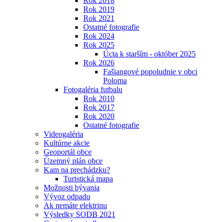
Rok 2018
Rok 2019
Rok 2021
Ostatné fotografie
Rok 2024
Rok 2025
Úcta k starším - október 2025
Rok 2026
Fašiangové popoludnie v obci
Poloma
Fotogaléria futbalu
Rok 2010
Rok 2017
Rok 2020
Ostatné fotografie
Videogaléria
Kultúrne akcie
Geoportál obce
Územný plán obce
Kam na prechádzku?
Turistická mapa
Možnosti bývania
Vývoz odpadu
Ak nemáte elektrinu
Výsledky SODB 2021