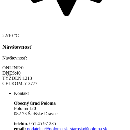
22/10 °C
Návštevnosť
Návštevnosť:
ONLINE:
0
DNES:
40
TÝŽDEŇ:
1213
CELKOM:
513777
Kontakt
Obecný úrad Poloma
Poloma 120
082 73 Šarišské Dravce
telefón
: 051 45 97 235
email:
podatelna@poloma.sk
,
starosta@poloma.sk