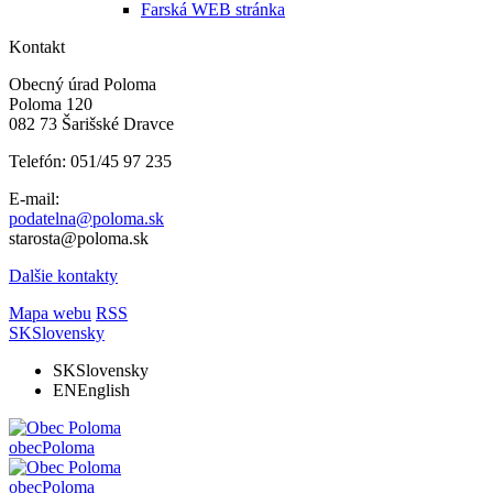
Farská WEB stránka
Kontakt
Obecný úrad Poloma
Poloma 120
082 73 Šarišské Dravce
Telefón: 051/45 97 235
E-mail:
podatelna@poloma.sk
starosta@poloma.sk
Dalšie kontakty
Mapa webu
RSS
SK
Slovensky
SK
Slovensky
EN
English
obec
Poloma
obec
Poloma