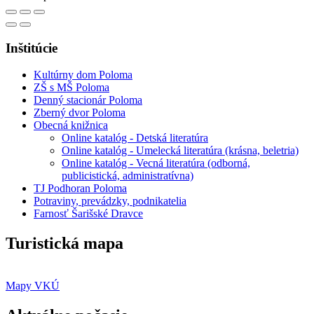
Inštitúcie
Kultúrny dom Poloma
ZŠ s MŠ Poloma
Denný stacionár Poloma
Zberný dvor Poloma
Obecná knižnica
Online katalóg - Detská literatúra
Online katalóg - Umelecká literatúra (krásna, beletria)
Online katalóg - Vecná literatúra (odborná,
publicistická, administratívna)
TJ Podhoran Poloma
Potraviny, prevádzky, podnikatelia
Farnosť Šarišské Dravce
Turistická mapa
Mapy VKÚ