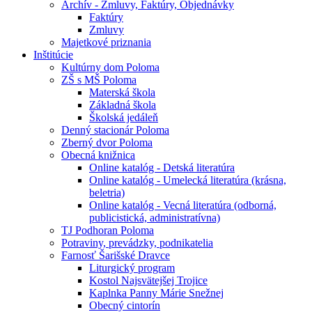
Archív - Zmluvy, Faktúry, Objednávky
Faktúry
Zmluvy
Majetkové priznania
Inštitúcie
Kultúrny dom Poloma
ZŠ s MŠ Poloma
Materská škola
Základná škola
Školská jedáleň
Denný stacionár Poloma
Zberný dvor Poloma
Obecná knižnica
Online katalóg - Detská literatúra
Online katalóg - Umelecká literatúra (krásna,
beletria)
Online katalóg - Vecná literatúra (odborná,
publicistická, administratívna)
TJ Podhoran Poloma
Potraviny, prevádzky, podnikatelia
Farnosť Šarišské Dravce
Liturgický program
Kostol Najsvätejšej Trojice
Kaplnka Panny Márie Snežnej
Obecný cintorín