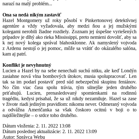
narazí na malý problém...
Ona sa nedá nikým zastaviť
Hazel Montgomery už roky pôsobí v Pinkertonovej detektívnej
agentúre a vždy vyžadovala, aby medzi ňou a jej mužskými
kolegami nerobili žiadne rozdiely. Zoznam jej úspešne vyriešených
prípadov je dlhý ako rieka Mississippi, preto nemieni dovoliť, aby sa
k nej nový kolega správal blahosklonne. Ak namyslený vojvoda
z Ardenu nestojí o jej pomoc, môže sa vrátiť do okázalého salóna,
kam aj patrí.
Konflikt je nevyhnutný
Lucien a Hazel by na sebe nenechali suchú nitku, ale keď Londýn
zasiahne nová vlna bombových útokov, musia spolupracovať. Len
tak sa im podarí postaviť pred súd nebezpečnú skupinu feniánov.
No čím viac času spolu trávia, tým silnejšie jeden druhého
priťahujú. Lucien, prenasledovaný spomienkami na rodinnú
tragédiu, kedysi prisahal, že sa už nikdy nezamiluje. Hazel sa zase
v živote riadi jediným pravidlom: nikomu never. Odmeraný vojvoda
a odvážna Američanka sa však čoskoro ocitnú v boji o to
najdôležitejšie – o srdce toho druhého.
Dátum vloženia:
2. 11. 2022 13:08
Dátum poslednej aktualizácie:
2. 11. 2022 13:09
Autor:
Správca Webu