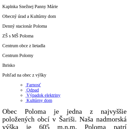
Kaplnka Snežnej Panny Márie
Obecný úrad a Kultúrny dom
Denný stacionár Poloma
ZŠ s MŠ Poloma
Centrum obce z lietadla
Centrum Polomy
Ihrisko
Pohľad na obec z výšky
Farnosť
Odpad
Výpadok elektriny
Kultúrny dom
Obec Poloma je jedna z najvyššie
položených obcí v Šariši. Naša nadmorská
výška je 605 m.n.m. Poloma patrí