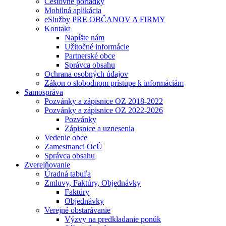
Cestovné poriadky
Mobilná aplikácia
eSlužby PRE OBČANOV A FIRMY
Kontakt
Napíšte nám
Užitočné informácie
Partnerské obce
Správca obsahu
Ochrana osobných údajov
Zákon o slobodnom prístupe k informáciám
Samospráva
Pozvánky a zápisnice OZ 2018-2022
Pozvánky a zápisnice OZ 2022-2026
Pozvánky
Zápisnice a uznesenia
Vedenie obce
Zamestnanci OcÚ
Správca obsahu
Zverejňovanie
Úradná tabuľa
Zmluvy, Faktúry, Objednávky
Faktúry
Objednávky
Verejné obstarávanie
Výzvy na predkladanie ponúk