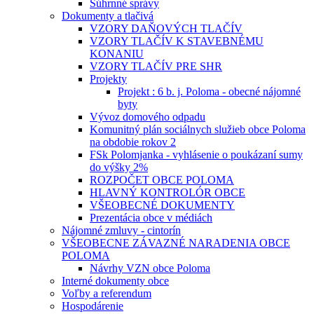
Súhrnné správy
Dokumenty a tlačivá
VZORY DAŇOVÝCH TLAČÍV
VZORY TLAČÍV K STAVEBNÉMU
KONANIU
VZORY TLAČÍV PRE SHR
Projekty
Projekt : 6 b. j. Poloma - obecné nájomné
byty
Vývoz domového odpadu
Komunitný plán sociálnych služieb obce Poloma
na obdobie rokov 2
FSk Polomjanka - vyhlásenie o poukázaní sumy
do výšky 2%
ROZPOČET OBCE POLOMA
HLAVNÝ KONTROLÓR OBCE
VŠEOBECNÉ DOKUMENTY
Prezentácia obce v médiách
Nájomné zmluvy - cintorín
VŠEOBECNE ZÁVAZNÉ NARADENIA OBCE
POLOMA
Návrhy VZN obce Poloma
Interné dokumenty obce
Voľby a referendum
Hospodárenie