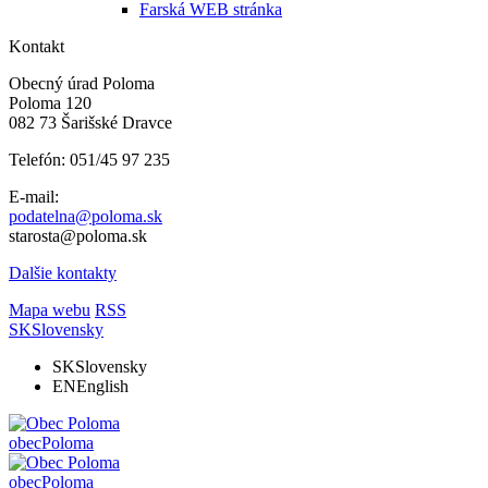
Farská WEB stránka
Kontakt
Obecný úrad Poloma
Poloma 120
082 73 Šarišské Dravce
Telefón: 051/45 97 235
E-mail:
podatelna@poloma.sk
starosta@poloma.sk
Dalšie kontakty
Mapa webu
RSS
SK
Slovensky
SK
Slovensky
EN
English
obec
Poloma
obec
Poloma