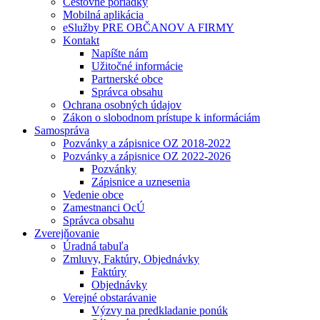
Cestovné poriadky
Mobilná aplikácia
eSlužby PRE OBČANOV A FIRMY
Kontakt
Napíšte nám
Užitočné informácie
Partnerské obce
Správca obsahu
Ochrana osobných údajov
Zákon o slobodnom prístupe k informáciám
Samospráva
Pozvánky a zápisnice OZ 2018-2022
Pozvánky a zápisnice OZ 2022-2026
Pozvánky
Zápisnice a uznesenia
Vedenie obce
Zamestnanci OcÚ
Správca obsahu
Zverejňovanie
Úradná tabuľa
Zmluvy, Faktúry, Objednávky
Faktúry
Objednávky
Verejné obstarávanie
Výzvy na predkladanie ponúk