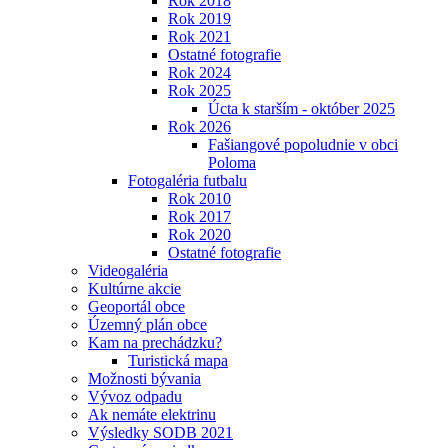
Rok 2018
Rok 2019
Rok 2021
Ostatné fotografie
Rok 2024
Rok 2025
Úcta k starším - október 2025
Rok 2026
Fašiangové popoludnie v obci
Poloma
Fotogaléria futbalu
Rok 2010
Rok 2017
Rok 2020
Ostatné fotografie
Videogaléria
Kultúrne akcie
Geoportál obce
Územný plán obce
Kam na prechádzku?
Turistická mapa
Možnosti bývania
Vývoz odpadu
Ak nemáte elektrinu
Výsledky SODB 2021