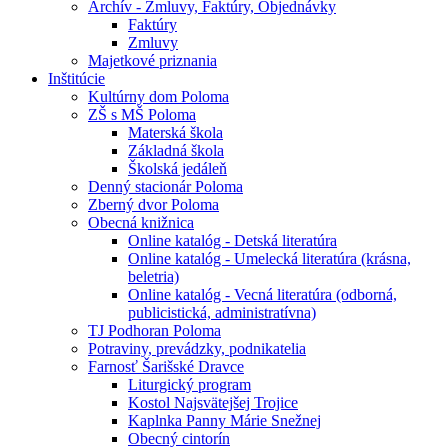
Archív - Zmluvy, Faktúry, Objednávky
Faktúry
Zmluvy
Majetkové priznania
Inštitúcie
Kultúrny dom Poloma
ZŠ s MŠ Poloma
Materská škola
Základná škola
Školská jedáleň
Denný stacionár Poloma
Zberný dvor Poloma
Obecná knižnica
Online katalóg - Detská literatúra
Online katalóg - Umelecká literatúra (krásna,
beletria)
Online katalóg - Vecná literatúra (odborná,
publicistická, administratívna)
TJ Podhoran Poloma
Potraviny, prevádzky, podnikatelia
Farnosť Šarišské Dravce
Liturgický program
Kostol Najsvätejšej Trojice
Kaplnka Panny Márie Snežnej
Obecný cintorín