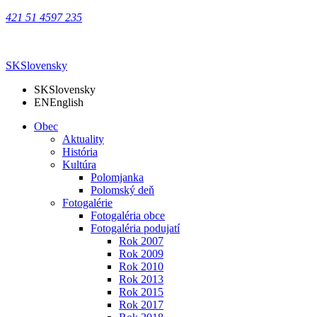
421 51 4597 235
SK
Slovensky
SK
Slovensky
EN
English
Obec
Aktuality
História
Kultúra
Polomjanka
Polomský deň
Fotogalérie
Fotogaléria obce
Fotogaléria podujatí
Rok 2007
Rok 2009
Rok 2010
Rok 2013
Rok 2015
Rok 2017