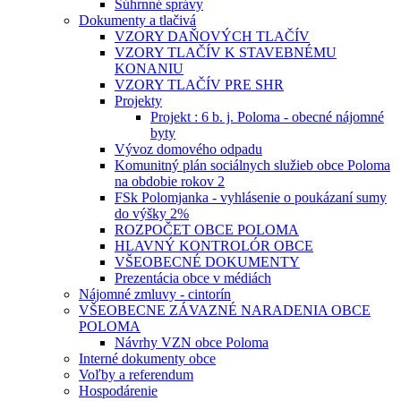
Súhrnné správy
Dokumenty a tlačivá
VZORY DAŇOVÝCH TLAČÍV
VZORY TLAČÍV K STAVEBNÉMU
KONANIU
VZORY TLAČÍV PRE SHR
Projekty
Projekt : 6 b. j. Poloma - obecné nájomné
byty
Vývoz domového odpadu
Komunitný plán sociálnych služieb obce Poloma
na obdobie rokov 2
FSk Polomjanka - vyhlásenie o poukázaní sumy
do výšky 2%
ROZPOČET OBCE POLOMA
HLAVNÝ KONTROLÓR OBCE
VŠEOBECNÉ DOKUMENTY
Prezentácia obce v médiách
Nájomné zmluvy - cintorín
VŠEOBECNE ZÁVAZNÉ NARADENIA OBCE
POLOMA
Návrhy VZN obce Poloma
Interné dokumenty obce
Voľby a referendum
Hospodárenie