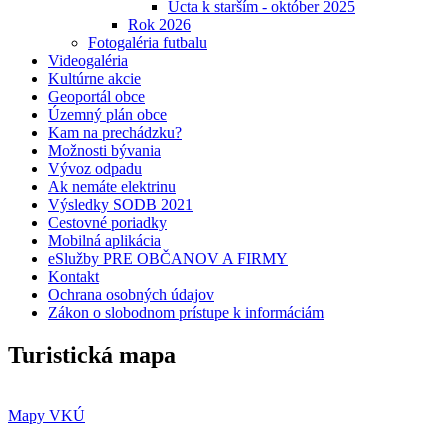
Úcta k starším - október 2025
Rok 2026
Fotogaléria futbalu
Videogaléria
Kultúrne akcie
Geoportál obce
Územný plán obce
Kam na prechádzku?
Možnosti bývania
Vývoz odpadu
Ak nemáte elektrinu
Výsledky SODB 2021
Cestovné poriadky
Mobilná aplikácia
eSlužby PRE OBČANOV A FIRMY
Kontakt
Ochrana osobných údajov
Zákon o slobodnom prístupe k informáciám
Turistická mapa
Mapy VKÚ