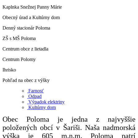
Kaplnka Snežnej Panny Márie
Obecný úrad a Kultúrny dom
Denný stacionár Poloma
ZŠ s MŠ Poloma
Centrum obce z lietadla
Centrum Polomy
Ihrisko
Pohľad na obec z výšky
Farnosť
Odpad
Výpadok elektriny
Kultúrny dom
Obec Poloma je jedna z najvyššie
položených obcí v Šariši. Naša nadmorská
výška je 605 m.n.m. Poloma patrí