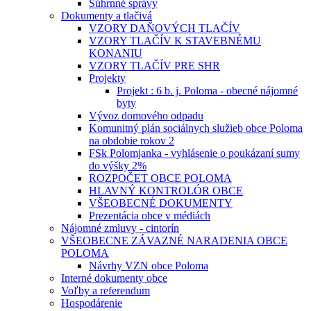
Súhrnné správy
Dokumenty a tlačivá
VZORY DAŇOVÝCH TLAČÍV
VZORY TLAČÍV K STAVEBNÉMU
KONANIU
VZORY TLAČÍV PRE SHR
Projekty
Projekt : 6 b. j. Poloma - obecné nájomné
byty
Vývoz domového odpadu
Komunitný plán sociálnych služieb obce Poloma
na obdobie rokov 2
FSk Polomjanka - vyhlásenie o poukázaní sumy
do výšky 2%
ROZPOČET OBCE POLOMA
HLAVNÝ KONTROLÓR OBCE
VŠEOBECNÉ DOKUMENTY
Prezentácia obce v médiách
Nájomné zmluvy - cintorín
VŠEOBECNE ZÁVAZNÉ NARADENIA OBCE
POLOMA
Návrhy VZN obce Poloma
Interné dokumenty obce
Voľby a referendum
Hospodárenie