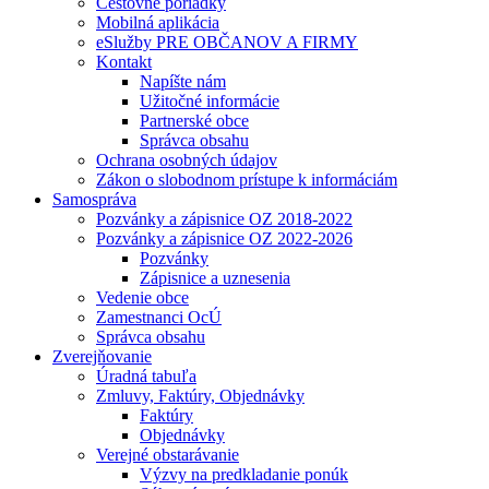
Cestovné poriadky
Mobilná aplikácia
eSlužby PRE OBČANOV A FIRMY
Kontakt
Napíšte nám
Užitočné informácie
Partnerské obce
Správca obsahu
Ochrana osobných údajov
Zákon o slobodnom prístupe k informáciám
Samospráva
Pozvánky a zápisnice OZ 2018-2022
Pozvánky a zápisnice OZ 2022-2026
Pozvánky
Zápisnice a uznesenia
Vedenie obce
Zamestnanci OcÚ
Správca obsahu
Zverejňovanie
Úradná tabuľa
Zmluvy, Faktúry, Objednávky
Faktúry
Objednávky
Verejné obstarávanie
Výzvy na predkladanie ponúk