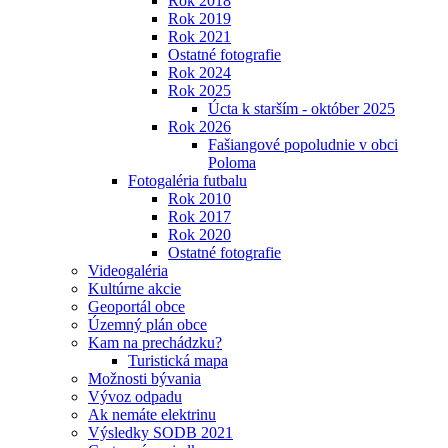
Rok 2018
Rok 2019
Rok 2021
Ostatné fotografie
Rok 2024
Rok 2025
Úcta k starším - október 2025
Rok 2026
Fašiangové popoludnie v obci
Poloma
Fotogaléria futbalu
Rok 2010
Rok 2017
Rok 2020
Ostatné fotografie
Videogaléria
Kultúrne akcie
Geoportál obce
Územný plán obce
Kam na prechádzku?
Turistická mapa
Možnosti bývania
Vývoz odpadu
Ak nemáte elektrinu
Výsledky SODB 2021