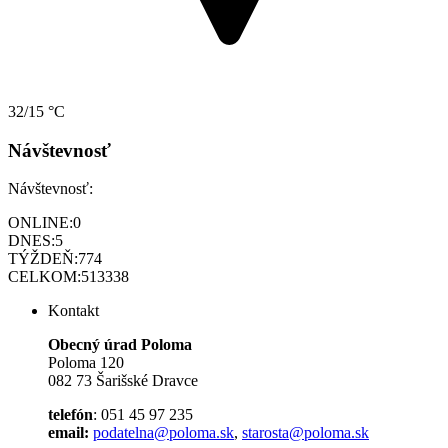
32/15 °C
Návštevnosť
Návštevnosť:
ONLINE:
0
DNES:
5
TÝŽDEŇ:
774
CELKOM:
513338
Kontakt
Obecný úrad Poloma
Poloma 120
082 73 Šarišské Dravce
telefón
: 051 45 97 235
email:
podatelna@poloma.sk
,
starosta@poloma.sk