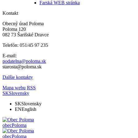
Farská WEB stránka
Kontakt
Obecný úrad Poloma
Poloma 120
082 73 Šarišské Dravce
Telefón: 051/45 97 235
E-mail:
podatelna@poloma.sk
starosta@poloma.sk
Dalšie kontakty
Mapa webu
RSS
SK
Slovensky
SK
Slovensky
EN
English
obec
Poloma
obec
Poloma