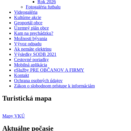
Rok 2026
Fotogaléria futbalu
Videogaléria
Kultúrne akcie
Geoportál obce
Územný plán obce
Kam na prechádzku?
Možnosti bývania
Vývoz odpadu
Ak nemáte elektrinu
Výsledky SODB 2021
Cestovné poriadky
Mobilná aplikácia
eSlužby PRE OBČANOV A FIRMY
Kontakt
Ochrana osobných údajov
Zákon o slobodnom prístupe k informáciám
Turistická mapa
Mapy VKÚ
Aktuálne počasie