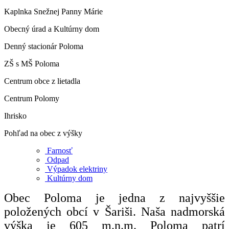
Kaplnka Snežnej Panny Márie
Obecný úrad a Kultúrny dom
Denný stacionár Poloma
ZŠ s MŠ Poloma
Centrum obce z lietadla
Centrum Polomy
Ihrisko
Pohľad na obec z výšky
Farnosť
Odpad
Výpadok elektriny
Kultúrny dom
Obec Poloma je jedna z najvyššie
položených obcí v Šariši. Naša nadmorská
výška je 605 m.n.m. Poloma patrí