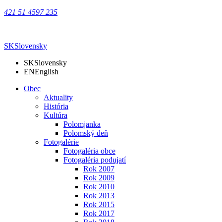
421 51 4597 235
SK
Slovensky
SK
Slovensky
EN
English
Obec
Aktuality
História
Kultúra
Polomjanka
Polomský deň
Fotogalérie
Fotogaléria obce
Fotogaléria podujatí
Rok 2007
Rok 2009
Rok 2010
Rok 2013
Rok 2015
Rok 2017