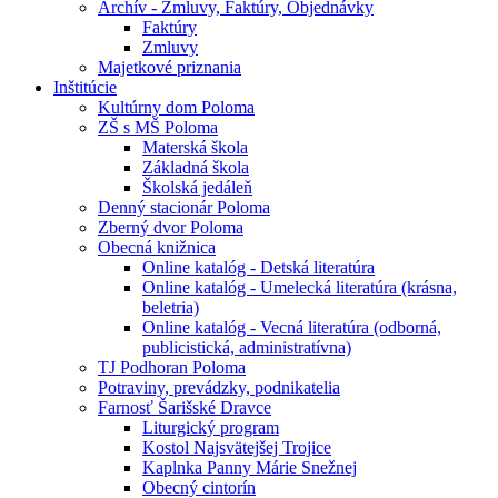
Archív - Zmluvy, Faktúry, Objednávky
Faktúry
Zmluvy
Majetkové priznania
Inštitúcie
Kultúrny dom Poloma
ZŠ s MŠ Poloma
Materská škola
Základná škola
Školská jedáleň
Denný stacionár Poloma
Zberný dvor Poloma
Obecná knižnica
Online katalóg - Detská literatúra
Online katalóg - Umelecká literatúra (krásna,
beletria)
Online katalóg - Vecná literatúra (odborná,
publicistická, administratívna)
TJ Podhoran Poloma
Potraviny, prevádzky, podnikatelia
Farnosť Šarišské Dravce
Liturgický program
Kostol Najsvätejšej Trojice
Kaplnka Panny Márie Snežnej
Obecný cintorín