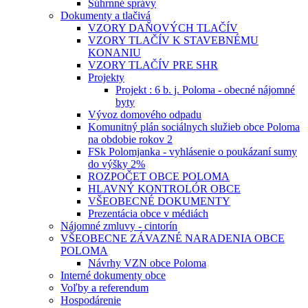
Súhrnné správy
Dokumenty a tlačivá
VZORY DAŇOVÝCH TLAČÍV
VZORY TLAČÍV K STAVEBNÉMU
KONANIU
VZORY TLAČÍV PRE SHR
Projekty
Projekt : 6 b. j. Poloma - obecné nájomné
byty
Vývoz domového odpadu
Komunitný plán sociálnych služieb obce Poloma
na obdobie rokov 2
FSk Polomjanka - vyhlásenie o poukázaní sumy
do výšky 2%
ROZPOČET OBCE POLOMA
HLAVNÝ KONTROLÓR OBCE
VŠEOBECNÉ DOKUMENTY
Prezentácia obce v médiách
Nájomné zmluvy - cintorín
VŠEOBECNE ZÁVAZNÉ NARADENIA OBCE
POLOMA
Návrhy VZN obce Poloma
Interné dokumenty obce
Voľby a referendum
Hospodárenie