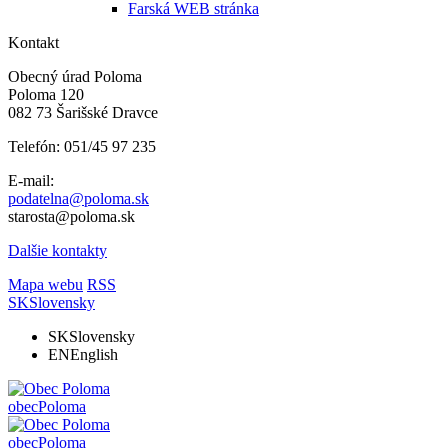
Farská WEB stránka
Kontakt
Obecný úrad Poloma
Poloma 120
082 73 Šarišské Dravce
Telefón: 051/45 97 235
E-mail:
podatelna@poloma.sk
starosta@poloma.sk
Dalšie kontakty
Mapa webu
RSS
SK
Slovensky
SK
Slovensky
EN
English
obec
Poloma
obec
Poloma