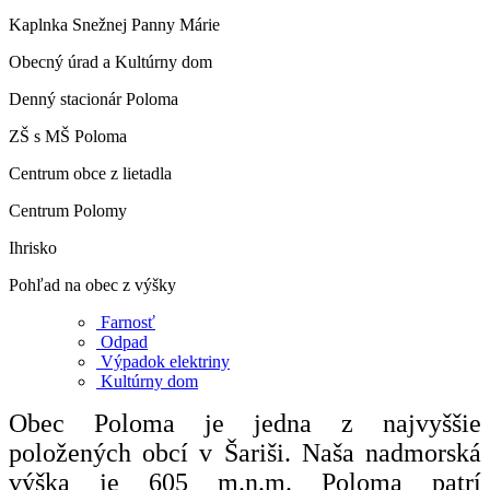
Kaplnka Snežnej Panny Márie
Obecný úrad a Kultúrny dom
Denný stacionár Poloma
ZŠ s MŠ Poloma
Centrum obce z lietadla
Centrum Polomy
Ihrisko
Pohľad na obec z výšky
Farnosť
Odpad
Výpadok elektriny
Kultúrny dom
Obec Poloma je jedna z najvyššie
položených obcí v Šariši. Naša nadmorská
výška je 605 m.n.m. Poloma patrí