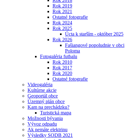
Rok 2018
Rok 2019
Rok 2021
Ostatné fotografie
Rok 2024
Rok 2025
Úcta k starším - október 2025
Rok 2026
Fašiangové popoludnie v obci
Poloma
Fotogaléria futbalu
Rok 2010
Rok 2017
Rok 2020
Ostatné fotografie
Videogaléria
Kultúrne akcie
Geoportál obce
Územný plán obce
Kam na prechádzku?
Turistická mapa
Možnosti bývania
Vývoz odpadu
Ak nemáte elektrinu
Výsledky SODB 2021