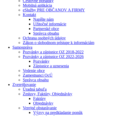
Cestovné poriadky
Mobilná aplikácia
eSlužby PRE OBČANOV A FIRMY
Kontakt
Napíšte nám
Užitočné informácie
Partnerské obce
Správca obsahu
Ochrana osobných údajov
Zákon o slobodnom prístupe k informáciám
Samospráva
Pozvánky a zápisnice OZ 2018-2022
Pozvánky a zápisnice OZ 2022-2026
Pozvánky
Zápisnice a uznesenia
Vedenie obce
Zamestnanci OcÚ
Správca obsahu
Zverejňovanie
Úradná tabuľa
Zmluvy, Faktúry, Objednávky
Faktúry
Objednávky
Verejné obstarávanie
Výzvy na predkladanie ponúk