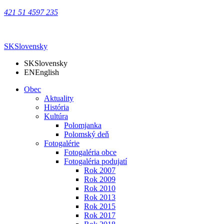
421 51 4597 235
SK
Slovensky
SK
Slovensky
EN
English
Obec
Aktuality
História
Kultúra
Polomjanka
Polomský deň
Fotogalérie
Fotogaléria obce
Fotogaléria podujatí
Rok 2007
Rok 2009
Rok 2010
Rok 2013
Rok 2015
Rok 2017