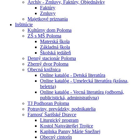
Archív - Zmluvy, Faktúry, Objednávky
Faktúry
Zmluvy
Majetkové priznania
Inštitúcie
Kultúrny dom Poloma
ZŠ s MŠ Poloma
Materská škola
Základná škola
Školská jedáleň
Denný stacionár Poloma
Zberný dvor Poloma
Obecná knižnica
Online katalóg - Detská literatúra
Online katalóg - Umelecká literatúra (krásna,
beletria)
Online katalóg - Vecná literatúra (odborná,
publicistická, administratívna)
TJ Podhoran Poloma
Potraviny, prevádzky, podnikatelia
Farnosť Šarišské Dravce
Liturgický program
Kostol Najsvätejšej Trojice
Kaplnka Panny Márie Snežnej
Obecný cintorín