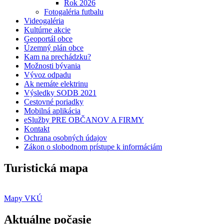
Rok 2026
Fotogaléria futbalu
Videogaléria
Kultúrne akcie
Geoportál obce
Územný plán obce
Kam na prechádzku?
Možnosti bývania
Vývoz odpadu
Ak nemáte elektrinu
Výsledky SODB 2021
Cestovné poriadky
Mobilná aplikácia
eSlužby PRE OBČANOV A FIRMY
Kontakt
Ochrana osobných údajov
Zákon o slobodnom prístupe k informáciám
Turistická mapa
Mapy VKÚ
Aktuálne počasie