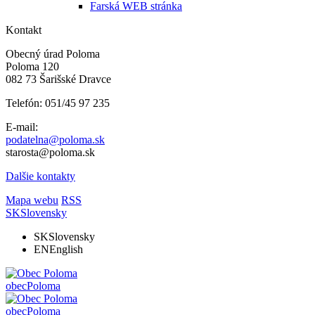
Farská WEB stránka
Kontakt
Obecný úrad Poloma
Poloma 120
082 73 Šarišské Dravce
Telefón: 051/45 97 235
E-mail:
podatelna@poloma.sk
starosta@poloma.sk
Dalšie kontakty
Mapa webu
RSS
SK
Slovensky
SK
Slovensky
EN
English
obec
Poloma
obec
Poloma