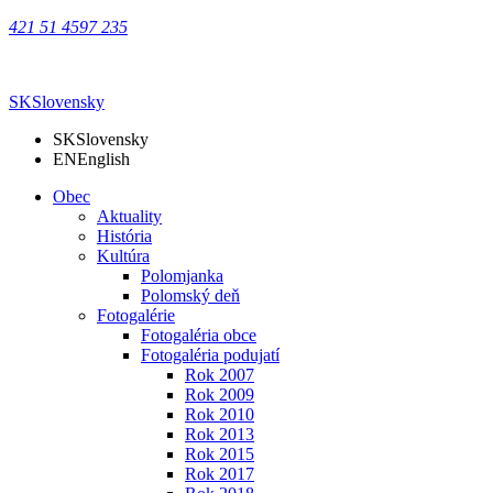
421 51 4597 235
SK
Slovensky
SK
Slovensky
EN
English
Obec
Aktuality
História
Kultúra
Polomjanka
Polomský deň
Fotogalérie
Fotogaléria obce
Fotogaléria podujatí
Rok 2007
Rok 2009
Rok 2010
Rok 2013
Rok 2015
Rok 2017