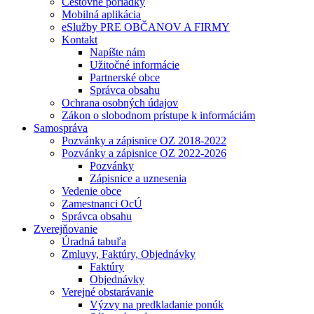
Cestovné poriadky
Mobilná aplikácia
eSlužby PRE OBČANOV A FIRMY
Kontakt
Napíšte nám
Užitočné informácie
Partnerské obce
Správca obsahu
Ochrana osobných údajov
Zákon o slobodnom prístupe k informáciám
Samospráva
Pozvánky a zápisnice OZ 2018-2022
Pozvánky a zápisnice OZ 2022-2026
Pozvánky
Zápisnice a uznesenia
Vedenie obce
Zamestnanci OcÚ
Správca obsahu
Zverejňovanie
Úradná tabuľa
Zmluvy, Faktúry, Objednávky
Faktúry
Objednávky
Verejné obstarávanie
Výzvy na predkladanie ponúk