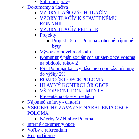
Súhrnné správy
Dokumenty a tlačivá
VZORY DAŇOVÝCH TLAČÍV
VZORY TLAČÍV K STAVEBNÉMU
KONANIU
VZORY TLAČÍV PRE SHR
Projekty
Projekt : 6 b. j. Poloma - obecné nájomné
byty
Vývoz domového odpadu
Komunitný plán sociálnych služieb obce Poloma
na obdobie rokov 2
FSk Polomjanka - vyhlásenie o poukázaní sumy
do výšky 2%
ROZPOČET OBCE POLOMA
HLAVNÝ KONTROLÓR OBCE
VŠEOBECNÉ DOKUMENTY
Prezentácia obce v médiách
Nájomné zmluvy - cintorín
VŠEOBECNE ZÁVAZNÉ NARADENIA OBCE
POLOMA
Návrhy VZN obce Poloma
Interné dokumenty obce
Voľby a referendum
Hospodárenie