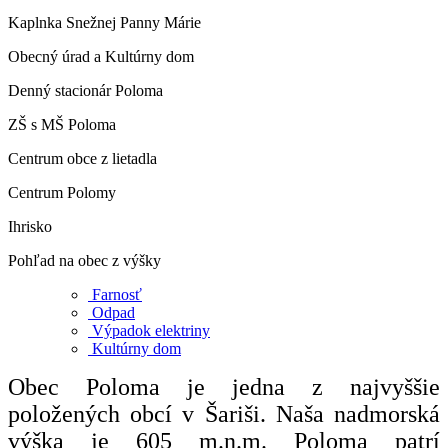
Kaplnka Snežnej Panny Márie
Obecný úrad a Kultúrny dom
Denný stacionár Poloma
ZŠ s MŠ Poloma
Centrum obce z lietadla
Centrum Polomy
Ihrisko
Pohľad na obec z výšky
Farnosť
Odpad
Výpadok elektriny
Kultúrny dom
Obec Poloma je jedna z najvyššie
položených obcí v Šariši. Naša nadmorská
výška je 605 m.n.m. Poloma patrí