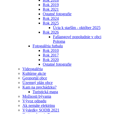
Rok 2018
Rok 2019
Rok 2021
Ostatné fotografie
Rok 2024
Rok 2025
Úcta k starším - október 2025
Rok 2026
Fašiangové popoludnie v obci
Poloma
Fotogaléria futbalu
Rok 2010
Rok 2017
Rok 2020
Ostatné fotografie
Videogaléria
Kultúrne akcie
Geoportál obce
Územný plán obce
Kam na prechádzku?
Turistická mapa
Možnosti bývania
Vývoz odpadu
Ak nemáte elektrinu
Výsledky SODB 2021