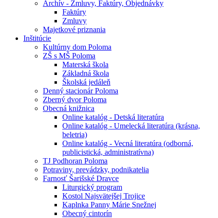
Archív - Zmluvy, Faktúry, Objednávky
Faktúry
Zmluvy
Majetkové priznania
Inštitúcie
Kultúrny dom Poloma
ZŠ s MŠ Poloma
Materská škola
Základná škola
Školská jedáleň
Denný stacionár Poloma
Zberný dvor Poloma
Obecná knižnica
Online katalóg - Detská literatúra
Online katalóg - Umelecká literatúra (krásna,
beletria)
Online katalóg - Vecná literatúra (odborná,
publicistická, administratívna)
TJ Podhoran Poloma
Potraviny, prevádzky, podnikatelia
Farnosť Šarišské Dravce
Liturgický program
Kostol Najsvätejšej Trojice
Kaplnka Panny Márie Snežnej
Obecný cintorín