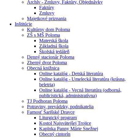
Archív - Zmluvy, Faktúry, Objednávky
Faktúry
Zmluvy
Majetkové priznania
Inštitúcie
Kultúrny dom Poloma
ZŠ s MŠ Poloma
Materská škola
Základná škola
Školská jedáleň
Denný stacionár Poloma
Zberný dvor Poloma
Obecná knižnica
Online katalóg - Detská literatúra
Online katalóg - Umelecká literatúra (krásna,
beletria)
Online katalóg - Vecná literatúra (odborná,
publicistická, administratívna)
TJ Podhoran Poloma
Potraviny, prevádzky, podnikatelia
Farnosť Šarišské Dravce
Liturgický program
Kostol Najsvätejšej Trojice
Kaplnka Panny Márie Snežnej
Obecný cintorín