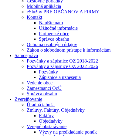
Cestovné poriadky
Mobilná aplikácia
eSlužby PRE OBČANOV A FIRMY
Kontakt
Napíšte nám
Užitočné informácie
Partnerské obce
Správca obsahu
Ochrana osobných údajov
Zákon o slobodnom prístupe k informáciám
Samospráva
Pozvánky a zápisnice OZ 2018-2022
Pozvánky a zápisnice OZ 2022-2026
Pozvánky
Zápisnice a uznesenia
Vedenie obce
Zamestnanci OcÚ
Správca obsahu
Zverejňovanie
Úradná tabuľa
Zmluvy, Faktúry, Objednávky
Faktúry
Objednávky
Verejné obstarávanie
Výzvy na predkladanie ponúk