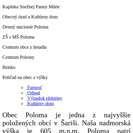
Kaplnka Snežnej Panny Márie
Obecný úrad a Kultúrny dom
Denný stacionár Poloma
ZŠ s MŠ Poloma
Centrum obce z lietadla
Centrum Polomy
Ihrisko
Pohľad na obec z výšky
Farnosť
Odpad
Výpadok elektriny
Kultúrny dom
Obec Poloma je jedna z najvyššie
položených obcí v Šariši. Naša nadmorská
výška je 605 m.n.m. Poloma patrí