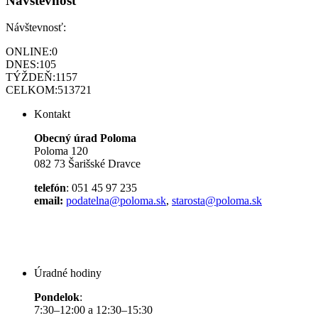
Návštevnosť
Návštevnosť:
ONLINE:
0
DNES:
105
TÝŽDEŇ:
1157
CELKOM:
513721
Kontakt
Obecný úrad Poloma
Poloma 120
082 73 Šarišské Dravce
telefón
: 051 45 97 235
email:
podatelna@poloma.sk
,
starosta@poloma.sk
Úradné hodiny
Pondelok
:
7:30–12:00 a 12:30–15:30