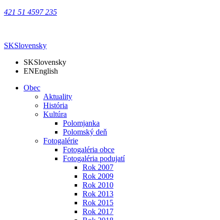
421 51 4597 235
SK
Slovensky
SK
Slovensky
EN
English
Obec
Aktuality
História
Kultúra
Polomjanka
Polomský deň
Fotogalérie
Fotogaléria obce
Fotogaléria podujatí
Rok 2007
Rok 2009
Rok 2010
Rok 2013
Rok 2015
Rok 2017