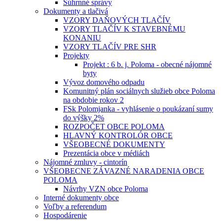
Súhrnné správy
Dokumenty a tlačivá
VZORY DAŇOVÝCH TLAČÍV
VZORY TLAČÍV K STAVEBNÉMU
KONANIU
VZORY TLAČÍV PRE SHR
Projekty
Projekt : 6 b. j. Poloma - obecné nájomné
byty
Vývoz domového odpadu
Komunitný plán sociálnych služieb obce Poloma
na obdobie rokov 2
FSk Polomjanka - vyhlásenie o poukázaní sumy
do výšky 2%
ROZPOČET OBCE POLOMA
HLAVNÝ KONTROLÓR OBCE
VŠEOBECNÉ DOKUMENTY
Prezentácia obce v médiách
Nájomné zmluvy - cintorín
VŠEOBECNE ZÁVAZNÉ NARADENIA OBCE
POLOMA
Návrhy VZN obce Poloma
Interné dokumenty obce
Voľby a referendum
Hospodárenie