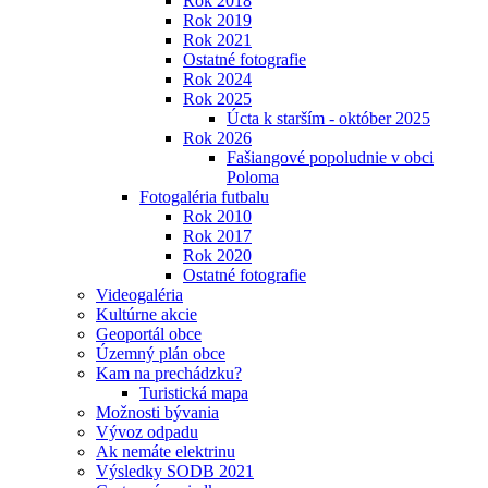
Rok 2018
Rok 2019
Rok 2021
Ostatné fotografie
Rok 2024
Rok 2025
Úcta k starším - október 2025
Rok 2026
Fašiangové popoludnie v obci
Poloma
Fotogaléria futbalu
Rok 2010
Rok 2017
Rok 2020
Ostatné fotografie
Videogaléria
Kultúrne akcie
Geoportál obce
Územný plán obce
Kam na prechádzku?
Turistická mapa
Možnosti bývania
Vývoz odpadu
Ak nemáte elektrinu
Výsledky SODB 2021