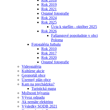
Rok 2018
Rok 2019
Rok 2021
Ostatné fotografie
Rok 2024
Rok 2025
Úcta k starším - október 2025
Rok 2026
Fašiangové popoludnie v obci
Poloma
Fotogaléria futbalu
Rok 2010
Rok 2017
Rok 2020
Ostatné fotografie
Videogaléria
Kultúrne akcie
Geoportál obce
Územný plán obce
Kam na prechádzku?
Turistická mapa
Možnosti bývania
Vývoz odpadu
Ak nemáte elektrinu
Výsledky SODB 2021