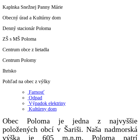
Kaplnka Snežnej Panny Márie
Obecný úrad a Kultúrny dom
Denný stacionár Poloma
ZŠ s MŠ Poloma
Centrum obce z lietadla
Centrum Polomy
Ihrisko
Pohľad na obec z výšky
Farnosť
Odpad
Výpadok elektriny
Kultúrny dom
Obec Poloma je jedna z najvyššie
položených obcí v Šariši. Naša nadmorská
výška je 605 m.n.m. Poloma patrí