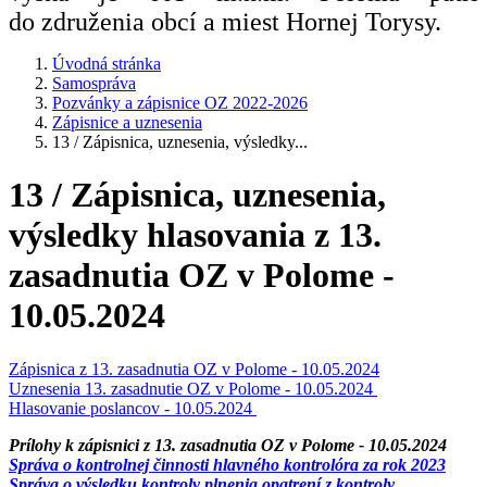
do združenia obcí a miest Hornej Torysy.
Úvodná stránka
Samospráva
Pozvánky a zápisnice OZ 2022-2026
Zápisnice a uznesenia
13 / Zápisnica, uznesenia, výsledky...
13 / Zápisnica, uznesenia,
výsledky hlasovania z 13.
zasadnutia OZ v Polome -
10.05.2024
Zápisnica z 13. zasadnutia OZ v Polome - 10.05.2024
Uznesenia 13. zasadnutie OZ v Polome - 10.05.2024
Hlasovanie poslancov - 10.05.2024
Prílohy k zápisnici z 13. zasadnutia OZ v Polome - 10.05.2024
Správa o kontrolnej činnosti hlavného kontrolóra za rok 2023
Správa o výsledku kontroly plnenia opatrení z kontroly