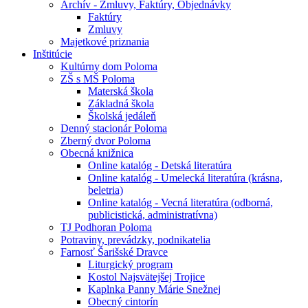
Archív - Zmluvy, Faktúry, Objednávky
Faktúry
Zmluvy
Majetkové priznania
Inštitúcie
Kultúrny dom Poloma
ZŠ s MŠ Poloma
Materská škola
Základná škola
Školská jedáleň
Denný stacionár Poloma
Zberný dvor Poloma
Obecná knižnica
Online katalóg - Detská literatúra
Online katalóg - Umelecká literatúra (krásna,
beletria)
Online katalóg - Vecná literatúra (odborná,
publicistická, administratívna)
TJ Podhoran Poloma
Potraviny, prevádzky, podnikatelia
Farnosť Šarišské Dravce
Liturgický program
Kostol Najsvätejšej Trojice
Kaplnka Panny Márie Snežnej
Obecný cintorín