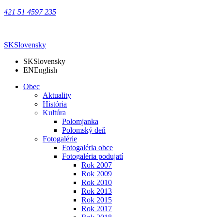
421 51 4597 235
SK
Slovensky
SK
Slovensky
EN
English
Obec
Aktuality
História
Kultúra
Polomjanka
Polomský deň
Fotogalérie
Fotogaléria obce
Fotogaléria podujatí
Rok 2007
Rok 2009
Rok 2010
Rok 2013
Rok 2015
Rok 2017