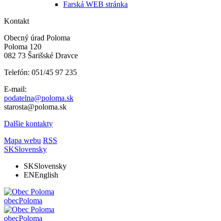
Farská WEB stránka
Kontakt
Obecný úrad Poloma
Poloma 120
082 73 Šarišské Dravce
Telefón: 051/45 97 235
E-mail:
podatelna@poloma.sk
starosta@poloma.sk
Dalšie kontakty
Mapa webu
RSS
SK
Slovensky
SK
Slovensky
EN
English
obec
Poloma
obec
Poloma