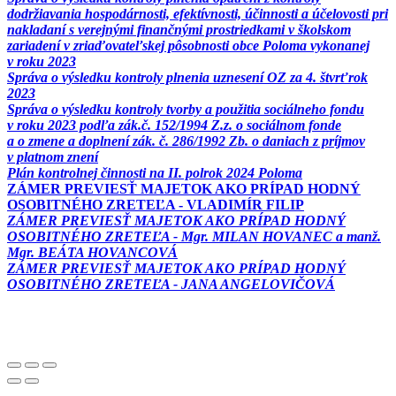
dodržiavania hospodárnosti, efektívnosti, účinnosti a účelovosti pri
nakladaní s verejnými finančnými prostriedkami v školskom
zariadení v zriaďovateľskej pôsobnosti obce Poloma vykonanej
v roku 2023
Správa o výsledku kontroly plnenia uznesení OZ za 4. štvrťrok
2023
Správa o výsledku kontroly tvorby a použitia sociálneho fondu
v roku 2023 podľa zák.č. 152/1994 Z.z. o sociálnom fonde
a o zmene a doplnení zák. č. 286/1992 Zb. o daniach z príjmov
v platnom znení
Plán kontrolnej činnosti na II. polrok 2024 Poloma
ZÁMER PREVIESŤ MAJETOK AKO PRÍPAD HODNÝ
OSOBITNÉHO ZRETEĽA - VLADIMÍR FILIP
ZÁMER PREVIESŤ MAJETOK AKO PRÍPAD HODNÝ
OSOBITNÉHO ZRETEĽA - Mgr. MILAN HOVANEC a manž.
Mgr. BEÁTA HOVANCOVÁ
ZÁMER PREVIESŤ MAJETOK AKO PRÍPAD HODNÝ
OSOBITNÉHO ZRETEĽA - JANA ANGELOVIČOVÁ