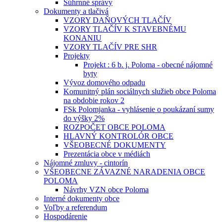
Súhrnné správy
Dokumenty a tlačivá
VZORY DAŇOVÝCH TLAČÍV
VZORY TLAČÍV K STAVEBNÉMU
KONANIU
VZORY TLAČÍV PRE SHR
Projekty
Projekt : 6 b. j. Poloma - obecné nájomné
byty
Vývoz domového odpadu
Komunitný plán sociálnych služieb obce Poloma
na obdobie rokov 2
FSk Polomjanka - vyhlásenie o poukázaní sumy
do výšky 2%
ROZPOČET OBCE POLOMA
HLAVNÝ KONTROLÓR OBCE
VŠEOBECNÉ DOKUMENTY
Prezentácia obce v médiách
Nájomné zmluvy - cintorín
VŠEOBECNE ZÁVAZNÉ NARADENIA OBCE
POLOMA
Návrhy VZN obce Poloma
Interné dokumenty obce
Voľby a referendum
Hospodárenie