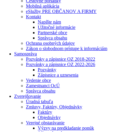
Cestovné poriadky
Mobilná aplikácia
eSlužby PRE OBČANOV A FIRMY
Kontakt
Napíšte nám
Užitočné informácie
Partnerské obce
Správca obsahu
Ochrana osobných údajov
Zákon o slobodnom prístupe k informáciám
Samospráva
Pozvánky a zápisnice OZ 2018-2022
Pozvánky a zápisnice OZ 2022-2026
Pozvánky
Zápisnice a uznesenia
Vedenie obce
Zamestnanci OcÚ
Správca obsahu
Zverejňovanie
Úradná tabuľa
Zmluvy, Faktúry, Objednávky
Faktúry
Objednávky
Verejné obstarávanie
Výzvy na predkladanie ponúk