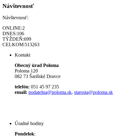
Návštevnosť
Návštevnosť:
ONLINE:
2
DNES:
106
TÝŽDEŇ:
699
CELKOM:
513263
Kontakt
Obecný úrad Poloma
Poloma 120
082 73 Šarišské Dravce
telefón
: 051 45 97 235
email:
podatelna@poloma.sk
,
starosta@poloma.sk
Úradné hodiny
Pondelok
: