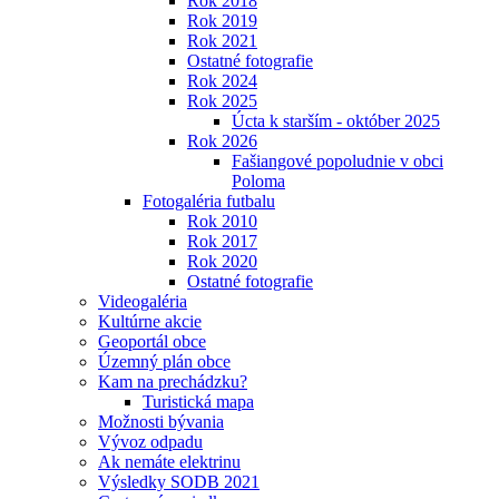
Rok 2018
Rok 2019
Rok 2021
Ostatné fotografie
Rok 2024
Rok 2025
Úcta k starším - október 2025
Rok 2026
Fašiangové popoludnie v obci
Poloma
Fotogaléria futbalu
Rok 2010
Rok 2017
Rok 2020
Ostatné fotografie
Videogaléria
Kultúrne akcie
Geoportál obce
Územný plán obce
Kam na prechádzku?
Turistická mapa
Možnosti bývania
Vývoz odpadu
Ak nemáte elektrinu
Výsledky SODB 2021