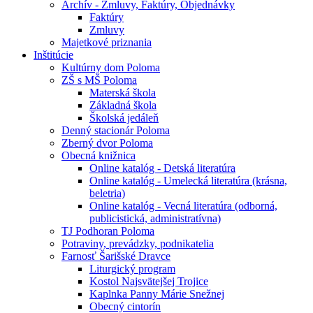
Archív - Zmluvy, Faktúry, Objednávky
Faktúry
Zmluvy
Majetkové priznania
Inštitúcie
Kultúrny dom Poloma
ZŠ s MŠ Poloma
Materská škola
Základná škola
Školská jedáleň
Denný stacionár Poloma
Zberný dvor Poloma
Obecná knižnica
Online katalóg - Detská literatúra
Online katalóg - Umelecká literatúra (krásna,
beletria)
Online katalóg - Vecná literatúra (odborná,
publicistická, administratívna)
TJ Podhoran Poloma
Potraviny, prevádzky, podnikatelia
Farnosť Šarišské Dravce
Liturgický program
Kostol Najsvätejšej Trojice
Kaplnka Panny Márie Snežnej
Obecný cintorín