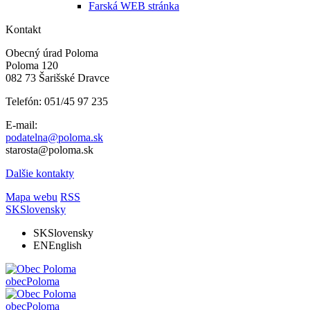
Farská WEB stránka
Kontakt
Obecný úrad Poloma
Poloma 120
082 73 Šarišské Dravce
Telefón: 051/45 97 235
E-mail:
podatelna@poloma.sk
starosta@poloma.sk
Dalšie kontakty
Mapa webu
RSS
SK
Slovensky
SK
Slovensky
EN
English
obec
Poloma
obec
Poloma