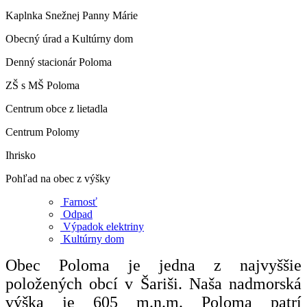
Kaplnka Snežnej Panny Márie
Obecný úrad a Kultúrny dom
Denný stacionár Poloma
ZŠ s MŠ Poloma
Centrum obce z lietadla
Centrum Polomy
Ihrisko
Pohľad na obec z výšky
Farnosť
Odpad
Výpadok elektriny
Kultúrny dom
Obec Poloma je jedna z najvyššie
položených obcí v Šariši. Naša nadmorská
výška je 605 m.n.m. Poloma patrí