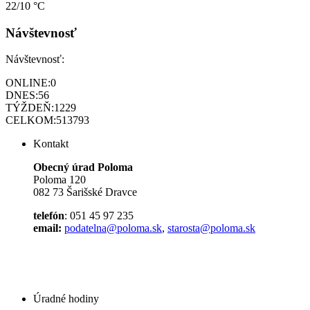
22/10 °C
Návštevnosť
Návštevnosť:
ONLINE:
0
DNES:
56
TÝŽDEŇ:
1229
CELKOM:
513793
Kontakt
Obecný úrad Poloma
Poloma 120
082 73 Šarišské Dravce
telefón
: 051 45 97 235
email:
podatelna@poloma.sk
,
starosta@poloma.sk
Úradné hodiny