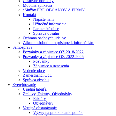
Cestovné poriadky
Mobilná aplikácia
eSlužby PRE OBČANOV A FIRMY
Kontakt
Napíšte nám
Užitočné informácie
Partnerské obce
Správca obsahu
Ochrana osobných údajov
Zákon o slobodnom prístupe k informáciám
Samospráva
Pozvánky a zápisnice OZ 2018-2022
Pozvánky a zápisnice OZ 2022-2026
Pozvánky
Zápisnice a uznesenia
Vedenie obce
Zamestnanci OcÚ
Správca obsahu
Zverejňovanie
Úradná tabuľa
Zmluvy, Faktúry, Objednávky
Faktúry
Objednávky
Verejné obstarávanie
Výzvy na predkladanie ponúk