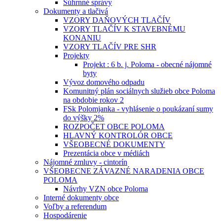
Súhrnné správy
Dokumenty a tlačivá
VZORY DAŇOVÝCH TLAČÍV
VZORY TLAČÍV K STAVEBNÉMU
KONANIU
VZORY TLAČÍV PRE SHR
Projekty
Projekt : 6 b. j. Poloma - obecné nájomné
byty
Vývoz domového odpadu
Komunitný plán sociálnych služieb obce Poloma
na obdobie rokov 2
FSk Polomjanka - vyhlásenie o poukázaní sumy
do výšky 2%
ROZPOČET OBCE POLOMA
HLAVNÝ KONTROLÓR OBCE
VŠEOBECNÉ DOKUMENTY
Prezentácia obce v médiách
Nájomné zmluvy - cintorín
VŠEOBECNE ZÁVAZNÉ NARADENIA OBCE
POLOMA
Návrhy VZN obce Poloma
Interné dokumenty obce
Voľby a referendum
Hospodárenie