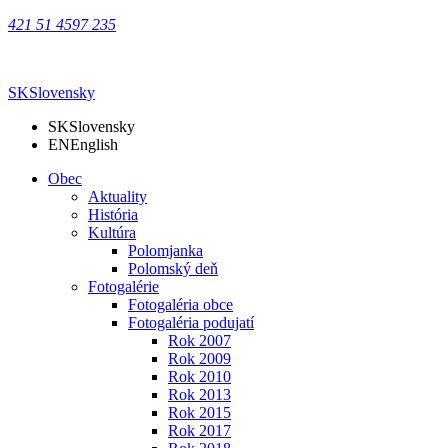
421 51 4597 235
SK
Slovensky
SK
Slovensky
EN
English
Obec
Aktuality
História
Kultúra
Polomjanka
Polomský deň
Fotogalérie
Fotogaléria obce
Fotogaléria podujatí
Rok 2007
Rok 2009
Rok 2010
Rok 2013
Rok 2015
Rok 2017