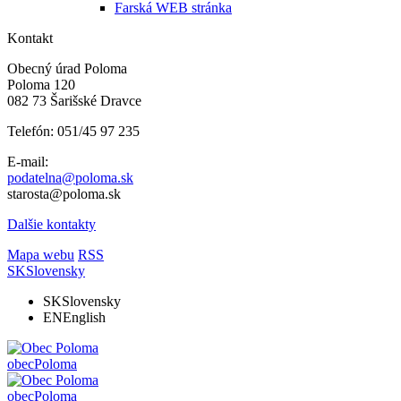
Farská WEB stránka
Kontakt
Obecný úrad Poloma
Poloma 120
082 73 Šarišské Dravce
Telefón: 051/45 97 235
E-mail:
podatelna@poloma.sk
starosta@poloma.sk
Dalšie kontakty
Mapa webu
RSS
SK
Slovensky
SK
Slovensky
EN
English
obec
Poloma
obec
Poloma