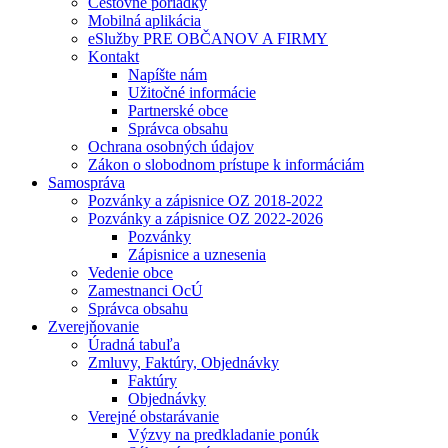
Cestovné poriadky
Mobilná aplikácia
eSlužby PRE OBČANOV A FIRMY
Kontakt
Napíšte nám
Užitočné informácie
Partnerské obce
Správca obsahu
Ochrana osobných údajov
Zákon o slobodnom prístupe k informáciám
Samospráva
Pozvánky a zápisnice OZ 2018-2022
Pozvánky a zápisnice OZ 2022-2026
Pozvánky
Zápisnice a uznesenia
Vedenie obce
Zamestnanci OcÚ
Správca obsahu
Zverejňovanie
Úradná tabuľa
Zmluvy, Faktúry, Objednávky
Faktúry
Objednávky
Verejné obstarávanie
Výzvy na predkladanie ponúk