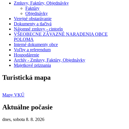
Zmluvy, Faktúry, Objednávky
Faktúry
Objednávky
Verejné obstarávanie
Dokumenty a tlačivá
Nájomné zmluvy - cintorín
VŠEOBECNE ZÁVAZNÉ NARADENIA OBCE
POLOMA
Interné dokumenty obce
Voľby a referendum
Hospodárenie
Archív - Zmluvy, Faktúry, Objednávky
Majetkové priznania
Turistická mapa
Mapy VKÚ
Aktuálne počasie
dnes, sobota 8. 8. 2026