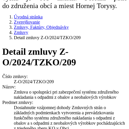
do združenia obcí a miest Hornej Torysy.
Úvodná stránka
Zverejňovanie
Zmluvy, Faktúry, Objednávky
Zmluvy
Detail zmluvy Z-O/2024/TZKO/209
Detail zmluvy Z-
O/2024/TZKO/209
Číslo zmluvy:
Z-O/2024/TZKO/209
Názov:
Zmluva o spolupráci pri zabezpečení systému združeného
nakladania s odpadmi z obalov a neobalových výrobkov
Predmet zmluvy:
Dosiahnutie vzájomnej dohody Zmluvných strán o
základných podmienkach vytvorenia a prevádzkovania
funkčného systému združeného nakladania s odpadmi z
obalov a s odpadmi z neobalových výrobkov pochádzajúcich
z triedeného zberu KO v Obci.