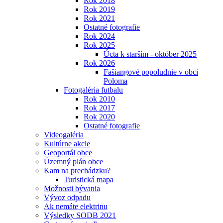
Rok 2018
Rok 2019
Rok 2021
Ostatné fotografie
Rok 2024
Rok 2025
Úcta k starším - október 2025
Rok 2026
Fašiangové popoludnie v obci
Poloma
Fotogaléria futbalu
Rok 2010
Rok 2017
Rok 2020
Ostatné fotografie
Videogaléria
Kultúrne akcie
Geoportál obce
Územný plán obce
Kam na prechádzku?
Turistická mapa
Možnosti bývania
Vývoz odpadu
Ak nemáte elektrinu
Výsledky SODB 2021