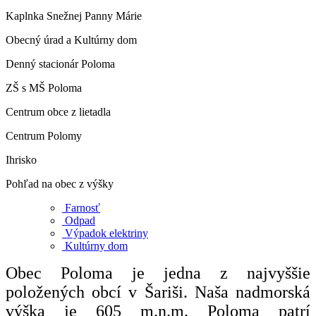
Kaplnka Snežnej Panny Márie
Obecný úrad a Kultúrny dom
Denný stacionár Poloma
ZŠ s MŠ Poloma
Centrum obce z lietadla
Centrum Polomy
Ihrisko
Pohľad na obec z výšky
Farnosť
Odpad
Výpadok elektriny
Kultúrny dom
Obec Poloma je jedna z najvyššie
položených obcí v Šariši. Naša nadmorská
výška je 605 m.n.m. Poloma patrí