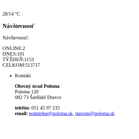
28/14 °C
Návštevnosť
Návštevnosť:
ONLINE:
2
DNES:
101
TÝŽDEŇ:
1153
CELKOM:
513717
Kontakt
Obecný úrad Poloma
Poloma 120
082 73 Šarišské Dravce
telefón
: 051 45 97 235
email:
podatelna@poloma.sk
,
starosta@poloma.sk