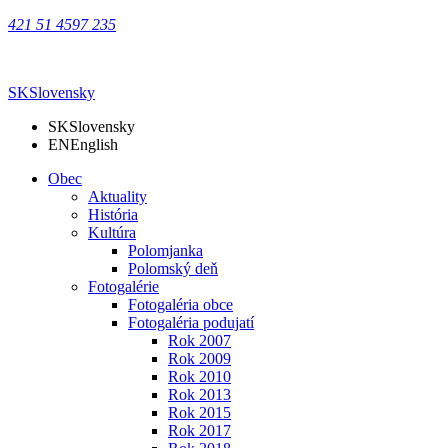
421 51 4597 235
SK
Slovensky
SK
Slovensky
EN
English
Obec
Aktuality
História
Kultúra
Polomjanka
Polomský deň
Fotogalérie
Fotogaléria obce
Fotogaléria podujatí
Rok 2007
Rok 2009
Rok 2010
Rok 2013
Rok 2015
Rok 2017