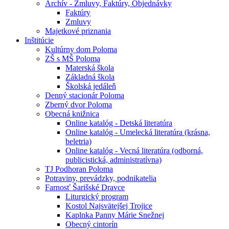
Archív - Zmluvy, Faktúry, Objednávky
Faktúry
Zmluvy
Majetkové priznania
Inštitúcie
Kultúrny dom Poloma
ZŠ s MŠ Poloma
Materská škola
Základná škola
Školská jedáleň
Denný stacionár Poloma
Zberný dvor Poloma
Obecná knižnica
Online katalóg - Detská literatúra
Online katalóg - Umelecká literatúra (krásna,
beletria)
Online katalóg - Vecná literatúra (odborná,
publicistická, administratívna)
TJ Podhoran Poloma
Potraviny, prevádzky, podnikatelia
Farnosť Šarišské Dravce
Liturgický program
Kostol Najsvätejšej Trojice
Kaplnka Panny Márie Snežnej
Obecný cintorín