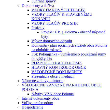
Súhrnné správy
Dokumenty a tlačivá
VZORY DAŇOVÝCH TLAČÍV
VZORY TLAČÍV K STAVEBNÉMU
KONANIU
VZORY TLAČÍV PRE SHR
Projekty
Projekt : 6 b. j. Poloma - obecné nájomné
byty
Vývoz domového odpadu
Komunitný plán sociálnych služieb obce Poloma
na obdobie rokov 2
FSk Polomjanka - vyhlásenie o poukázaní sumy
do výšky 2%
ROZPOČET OBCE POLOMA
HLAVNÝ KONTROLÓR OBCE
VŠEOBECNÉ DOKUMENTY
Prezentácia obce v médiách
Nájomné zmluvy - cintorín
VŠEOBECNE ZÁVAZNÉ NARADENIA OBCE
POLOMA
Návrhy VZN obce Poloma
Interné dokumenty obce
Voľby a referendum
Hospodárenie