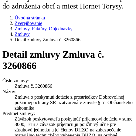
do združenia obcí a miest Hornej Torysy.
Úvodná stránka
Zverejňovanie
Zmluvy, Faktúry, Objednávky
Zmluvy
Detail zmluvy Zmluva č. 3260866
Detail zmluvy Zmluva č.
3260866
Číslo zmluvy:
Zmluva č. 3260866
Názov:
Zmluva o poskytnutí dotácie z prostriedkov Dobrovoľnej
požiarnej ochrany SR uzatvorená v zmysle § 51 Občianskeho
zákonníka
Predmet zmluvy:
Záväzok poskytovateľa poskytnúť príjemcovi dotáciu v sume
3000,- Eur a záväzok príjemcu ju použiť výlučne pre
zásahovú jednotku a jej členov DHZO na zabezpečenie
materiálno-technického vybavenia DHZO, na osobné