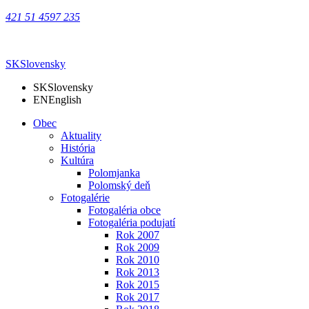
421 51 4597 235
SK
Slovensky
SK
Slovensky
EN
English
Obec
Aktuality
História
Kultúra
Polomjanka
Polomský deň
Fotogalérie
Fotogaléria obce
Fotogaléria podujatí
Rok 2007
Rok 2009
Rok 2010
Rok 2013
Rok 2015
Rok 2017