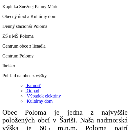
Kaplnka Snežnej Panny Márie
Obecný úrad a Kultúrny dom
Denný stacionár Poloma
ZŠ s MŠ Poloma
Centrum obce z lietadla
Centrum Polomy
Ihrisko
Pohľad na obec z výšky
Farnosť
Odpad
Výpadok elektriny
Kultúrny dom
Obec Poloma je jedna z najvyššie
položených obcí v Šariši. Naša nadmorská
výška je 605 m.n.m. Poloma patrí