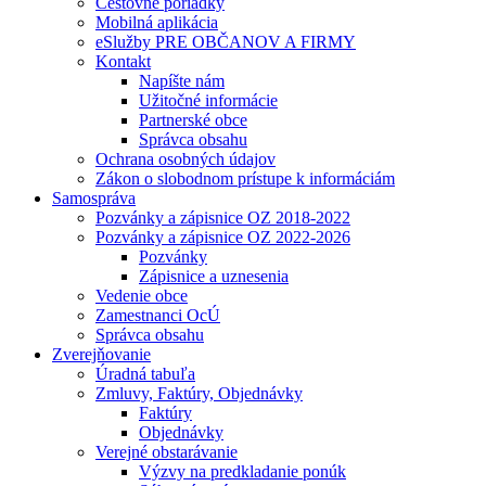
Cestovné poriadky
Mobilná aplikácia
eSlužby PRE OBČANOV A FIRMY
Kontakt
Napíšte nám
Užitočné informácie
Partnerské obce
Správca obsahu
Ochrana osobných údajov
Zákon o slobodnom prístupe k informáciám
Samospráva
Pozvánky a zápisnice OZ 2018-2022
Pozvánky a zápisnice OZ 2022-2026
Pozvánky
Zápisnice a uznesenia
Vedenie obce
Zamestnanci OcÚ
Správca obsahu
Zverejňovanie
Úradná tabuľa
Zmluvy, Faktúry, Objednávky
Faktúry
Objednávky
Verejné obstarávanie
Výzvy na predkladanie ponúk