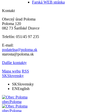
Farská WEB stránka
Kontakt
Obecný úrad Poloma
Poloma 120
082 73 Šarišské Dravce
Telefón: 051/45 97 235
E-mail:
podatelna@poloma.sk
starosta@poloma.sk
Dalšie kontakty
Mapa webu
RSS
SK
Slovensky
SK
Slovensky
EN
English
obec
Poloma
obec
Poloma