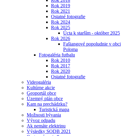
Rok 2018
Rok 2019
Rok 2021
Ostatné fotografie
Rok 2024
Rok 2025
Úcta k starším - október 2025
Rok 2026
Fašiangové popoludnie v obci
Poloma
Fotogaléria futbalu
Rok 2010
Rok 2017
Rok 2020
Ostatné fotografie
Videogaléria
Kultúrne akcie
Geoportál obce
Územný plán obce
Kam na prechádzku?
Turistická mapa
Možnosti bývania
Vývoz odpadu
Ak nemáte elektrinu
Výsledky SODB 2021