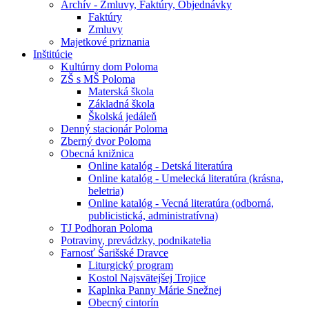
Archív - Zmluvy, Faktúry, Objednávky
Faktúry
Zmluvy
Majetkové priznania
Inštitúcie
Kultúrny dom Poloma
ZŠ s MŠ Poloma
Materská škola
Základná škola
Školská jedáleň
Denný stacionár Poloma
Zberný dvor Poloma
Obecná knižnica
Online katalóg - Detská literatúra
Online katalóg - Umelecká literatúra (krásna,
beletria)
Online katalóg - Vecná literatúra (odborná,
publicistická, administratívna)
TJ Podhoran Poloma
Potraviny, prevádzky, podnikatelia
Farnosť Šarišské Dravce
Liturgický program
Kostol Najsvätejšej Trojice
Kaplnka Panny Márie Snežnej
Obecný cintorín