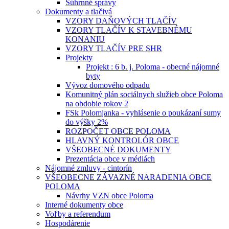
Súhrnné správy
Dokumenty a tlačivá
VZORY DAŇOVÝCH TLAČÍV
VZORY TLAČÍV K STAVEBNÉMU
KONANIU
VZORY TLAČÍV PRE SHR
Projekty
Projekt : 6 b. j. Poloma - obecné nájomné
byty
Vývoz domového odpadu
Komunitný plán sociálnych služieb obce Poloma
na obdobie rokov 2
FSk Polomjanka - vyhlásenie o poukázaní sumy
do výšky 2%
ROZPOČET OBCE POLOMA
HLAVNÝ KONTROLÓR OBCE
VŠEOBECNÉ DOKUMENTY
Prezentácia obce v médiách
Nájomné zmluvy - cintorín
VŠEOBECNE ZÁVAZNÉ NARADENIA OBCE
POLOMA
Návrhy VZN obce Poloma
Interné dokumenty obce
Voľby a referendum
Hospodárenie