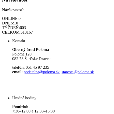
Návštevnosť:
ONLINE:
0
DNES:
10
TÝŽDEŇ:
603
CELKOM:
513167
Kontakt
Obecný úrad Poloma
Poloma 120
082 73 Šarišské Dravce
telefón
: 051 45 97 235
email:
podatelna@poloma.sk
,
starosta@poloma.sk
Úradné hodiny
Pondelok
:
7:30–12:00 a 12:30–15:30