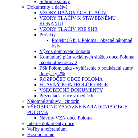
Súhrnné správy
Dokumenty a tlačivá
VZORY DAŇOVÝCH TLAČÍV
VZORY TLAČÍV K STAVEBNÉMU
KONANIU
VZORY TLAČÍV PRE SHR
Projekty
Projekt : 6 b. j. Poloma - obecné nájomné
byty
Vývoz domového odpadu
Komunitný plán sociálnych služieb obce Poloma
na obdobie rokov 2
FSk Polomjanka - vyhlásenie o poukázaní sumy
do výšky 2%
ROZPOČET OBCE POLOMA
HLAVNÝ KONTROLÓR OBCE
VŠEOBECNÉ DOKUMENTY
Prezentácia obce v médiách
Nájomné zmluvy - cintorín
VŠEOBECNE ZÁVAZNÉ NARADENIA OBCE
POLOMA
Návrhy VZN obce Poloma
Interné dokumenty obce
Voľby a referendum
Hospodárenie