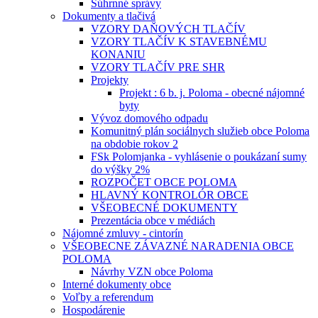
Súhrnné správy
Dokumenty a tlačivá
VZORY DAŇOVÝCH TLAČÍV
VZORY TLAČÍV K STAVEBNÉMU
KONANIU
VZORY TLAČÍV PRE SHR
Projekty
Projekt : 6 b. j. Poloma - obecné nájomné
byty
Vývoz domového odpadu
Komunitný plán sociálnych služieb obce Poloma
na obdobie rokov 2
FSk Polomjanka - vyhlásenie o poukázaní sumy
do výšky 2%
ROZPOČET OBCE POLOMA
HLAVNÝ KONTROLÓR OBCE
VŠEOBECNÉ DOKUMENTY
Prezentácia obce v médiách
Nájomné zmluvy - cintorín
VŠEOBECNE ZÁVAZNÉ NARADENIA OBCE
POLOMA
Návrhy VZN obce Poloma
Interné dokumenty obce
Voľby a referendum
Hospodárenie