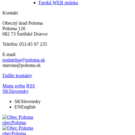
Farská WEB stránka
Kontakt
Obecný úrad Poloma
Poloma 120
082 73 Šarišské Dravce
Telefón: 051/45 97 235
E-mail:
podatelna@poloma.sk
starosta@poloma.sk
Dalšie kontakty
Mapa webu
RSS
SK
Slovensky
SK
Slovensky
EN
English
obec
Poloma
obec
Poloma