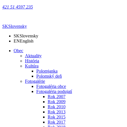
421 51 4597 235
SK
Slovensky
SK
Slovensky
EN
English
Obec
Aktuality
História
Kultúra
Polomjanka
Polomský deň
Fotogalérie
Fotogaléria obce
Fotogaléria podujatí
Rok 2007
Rok 2009
Rok 2010
Rok 2013
Rok 2015
Rok 2017