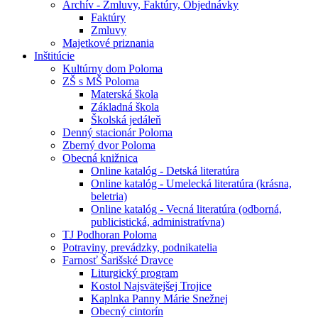
Archív - Zmluvy, Faktúry, Objednávky
Faktúry
Zmluvy
Majetkové priznania
Inštitúcie
Kultúrny dom Poloma
ZŠ s MŠ Poloma
Materská škola
Základná škola
Školská jedáleň
Denný stacionár Poloma
Zberný dvor Poloma
Obecná knižnica
Online katalóg - Detská literatúra
Online katalóg - Umelecká literatúra (krásna,
beletria)
Online katalóg - Vecná literatúra (odborná,
publicistická, administratívna)
TJ Podhoran Poloma
Potraviny, prevádzky, podnikatelia
Farnosť Šarišské Dravce
Liturgický program
Kostol Najsvätejšej Trojice
Kaplnka Panny Márie Snežnej
Obecný cintorín