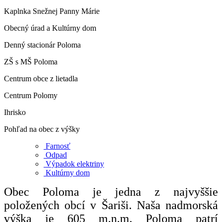
Kaplnka Snežnej Panny Márie
Obecný úrad a Kultúrny dom
Denný stacionár Poloma
ZŠ s MŠ Poloma
Centrum obce z lietadla
Centrum Polomy
Ihrisko
Pohľad na obec z výšky
Farnosť
Odpad
Výpadok elektriny
Kultúrny dom
Obec Poloma je jedna z najvyššie
položených obcí v Šariši. Naša nadmorská
výška je 605 m.n.m. Poloma patrí