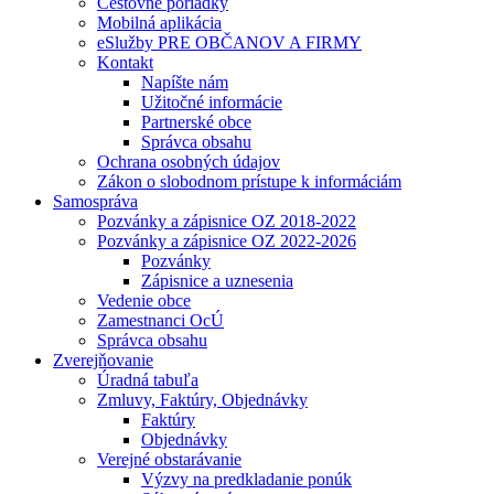
Cestovné poriadky
Mobilná aplikácia
eSlužby PRE OBČANOV A FIRMY
Kontakt
Napíšte nám
Užitočné informácie
Partnerské obce
Správca obsahu
Ochrana osobných údajov
Zákon o slobodnom prístupe k informáciám
Samospráva
Pozvánky a zápisnice OZ 2018-2022
Pozvánky a zápisnice OZ 2022-2026
Pozvánky
Zápisnice a uznesenia
Vedenie obce
Zamestnanci OcÚ
Správca obsahu
Zverejňovanie
Úradná tabuľa
Zmluvy, Faktúry, Objednávky
Faktúry
Objednávky
Verejné obstarávanie
Výzvy na predkladanie ponúk