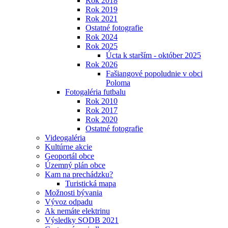
Rok 2018
Rok 2019
Rok 2021
Ostatné fotografie
Rok 2024
Rok 2025
Úcta k starším - október 2025
Rok 2026
Fašiangové popoludnie v obci
Poloma
Fotogaléria futbalu
Rok 2010
Rok 2017
Rok 2020
Ostatné fotografie
Videogaléria
Kultúrne akcie
Geoportál obce
Územný plán obce
Kam na prechádzku?
Turistická mapa
Možnosti bývania
Vývoz odpadu
Ak nemáte elektrinu
Výsledky SODB 2021