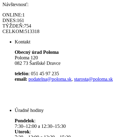
Návštevnosť:
ONLINE:
1
DNES:
161
TÝŽDEŇ:
754
CELKOM:
513318
Kontakt
Obecný úrad Poloma
Poloma 120
082 73 Šarišské Dravce
telefón
: 051 45 97 235
email:
podatelna@poloma.sk
,
starosta@poloma.sk
Úradné hodiny
Pondelok
:
7:30–12:00 a 12:30–15:30
Utorok
: